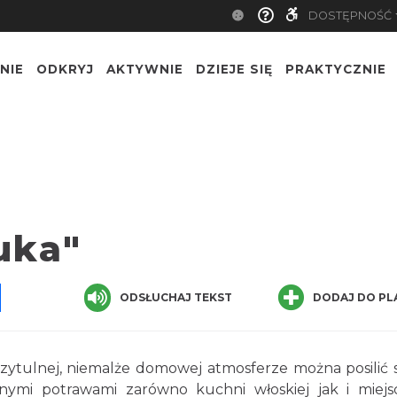
DOSTĘPNOŚĆ
NIE
ODKRYJ
AKTYWNIE
DZIEJE SIĘ
PRAKTYCZNIE
uka"
pp
senger
Share
ODSŁUCHAJ TEKST
DODAJ DO PL
rzytulnej, niemalże domowej atmosferze można posilić s
nnymi potrawami zarówno kuchni włoskiej jak i miejs