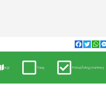
Facebook
Twitter
Wh
oclegi
Trasy
Pokaż/Ukryj markery