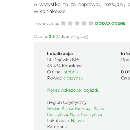
A wszystko to za naprawdę rozsądną ce
w Koniakowie.
Twoja ocena:
DODAJ OCENĘ
Ocena:
2.5
(Oddano 4 głosy)
Lokalizacja:
Inf
Ul. Dejówka 865
Rodz
43-474 Koniaków
Gmina:
Istebna
DO
Powiat:
cieszyński
Cał
Pokaż wskazówki dojazdu
Region turystyczny:
Beskid Śląski, Beskidy i Śląsk
Cieszyński, Śląsk Cieszyński
Lokalizacja:
Na wsi
Kategoria: