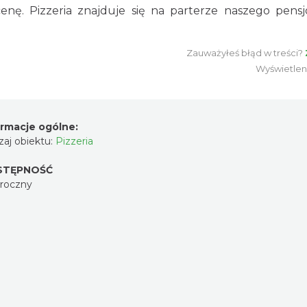
nę. Pizzeria znajduje się na parterze naszego pens
Zauważyłeś błąd w treści?
Wyświetlen
ormacje ogólne:
aj obiektu:
Pizzeria
STĘPNOŚĆ
oroczny