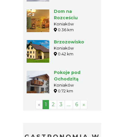
Dom na
Rozceściu
Koniaków
0.36 km
Brzozowisko
Koniaków
0.42 km
Pokoje pod
Ochodzitą
Koniaków
0.72 km
«
1
2
3
…
6
»
GASTRONOMIA W