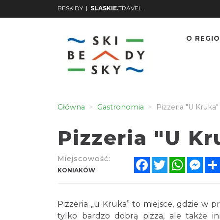
|
BESKIDY
SLASKIE.
TRAVEL
O REGIO
Główna
Gastronomia
Pizzeria "U Kruka"
Pizzeria "U Kr
Miejscowość:
Facebook
Twitter
WhatsA
Mes
KONIAKÓW
Pizzeria „u Kruka” to miejsce, gdzie w p
tylko bardzo dobrą pizza, ale także i