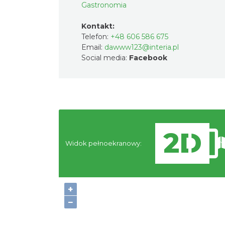
Gastronomia
Kontakt:
Telefon:
+48 606 586 675
Email:
dawww123@interia.pl
Social media:
Facebook
Widok pełnoekranowy:
N
+
−