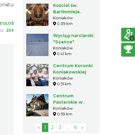
jonatu
Kościół św.
Bartłomieja
Apostoła w
Koniaków
ZGŁOŚ
0.39 km
Koniakowie
ia:
259
Wyciąg narciarski
0
"Szańce"
Koniaków
0.41 km
Centrum Koronki
Koniakowskiej
Koniaków
0.51 km
Centrum
Pasterskie w
Koniakowie
Koniaków
0.59 km
«
1
2
3
…
6
»