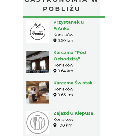
POBLIŻU
Przystanek u
FrAnka
Koniaków
0.50 km
Karczma "Pod
Ochodzitą"
Koniaków
0.64 km
Karczma Świstak
Koniaków
0.65 km
Zajazd U Kiepusa
Koniaków
1.00 km