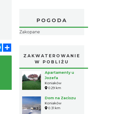
POGODA
Zakopane
atsApp
Messenger
Share
ZAKWATEROWANIE
W POBLIŻU
Apartamenty u
Jozefa
Koniaków
0.29 km
Dom na Zaciszu
Koniaków
0.31 km