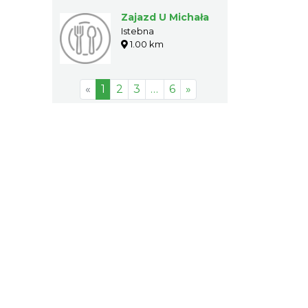
Zajazd U Michała
Istebna
1.00 km
«
1
2
3
…
6
»