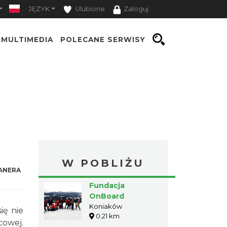
JĘZYK
Ulubione
Zaloguj
MULTIMEDIA
POLECANE SERWISY
W POBLIŻU
ANERA
Fundacja
OnBoard
Koniaków
ię nie
0.21 km
cowej.