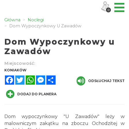
0
Główna
Noclegi
Dom Wypoczynkowy U Zawadów
Dom Wypoczynkowy u
Zawadów
Miejscowość:
KONIAKÓW
Facebook
Twitter
WhatsApp
Messenger
Share
ODSŁUCHAJ TEKST
DODAJ DO PLANERA
Dom wypoczynkowy "U Zawadów" leży w
malowniczym zakątku na zboczu Ochodzitej w