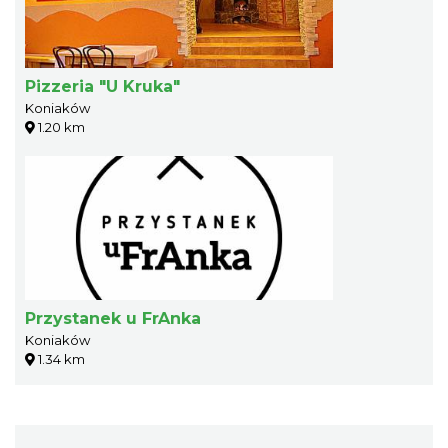
Pizzeria "U Kruka"
Koniaków
1.20 km
Przystanek u FrAnka
Koniaków
1.34 km