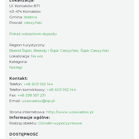
Lokalizacja:
Ul. Koniaków 871
43-474 Koniaków
Gmina:
Istebna
Powiat:
cieszyński
Pokaż wskazówki dojazdu
Region turystyczny:
Beskid Śląski, Beskidy i Śląsk Cieszyński, Śląsk Cieszyński
Lokalizacja:
Na wsi
Kategoria:
Noclegi
Kontakt:
Telefon:
+48 603 952 144
Telefon komórkowy:
+48 603 952 144
Fax:
+48 338 557 231
Email:
uzawadow@op.pl
Strona internetowa:
http://www.uzawadow.pl
Informacje ogólne:
Rodzaj obiektu:
Ośrodki wypoczynkowe
DOSTĘPNOŚĆ