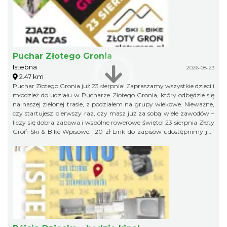
Puchar Złotego Gronia
Istebna
2026-08-23
2.47 km
Puchar Złotego Gronia już 23 sierpnia! Zapraszamy wszystkie dzieci i
młodzież do udziału w Pucharze Złotego Gronia, który odbędzie się
na naszej zielonej trasie, z podziałem na grupy wiekowe. Nieważne,
czy startujesz pierwszy raz, czy masz już za sobą wiele zawodów –
liczy się dobra zabawa i wspólne rowerowe święto! 23 sierpnia Złoty
Groń Ski & Bike Wpisowe: 120 zł Link do zapisów udostępnimy już
niebawem, więc obserwujcie profil organizatora, żeby niczego nie
przegapić!