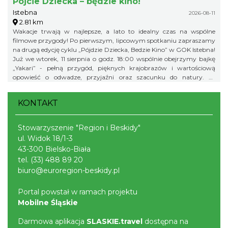
Pójcie Dziecka – będzie kino!
Istebna
2026-08-11
2.81 km
Wakacje trwają w najlepsze, a lato to idealny czas na wspólne
filmowe przygody! Po pierwszym, lipcowym spotkaniu zapraszamy
na drugą edycję cyklu „Pójdzie Dziecka, Bedzie Kino” w GOK Istebna!
Już we wtorek, 11 sierpnia o godz. 18:00 wspólnie obejrzymy bajkę
„Yakari” - pełną przygód, pięknych krajobrazów i wartościową
opowieść o odwadze, przyjaźni oraz szacunku do natury. To
doskonały pomysł na letni wieczór i świetna okazja, aby spędzić
wakacyjny czas w gronie rówieśników podczas wspólnego seansu.
KONTAKT
Zapraszamy na bajkę i... popcorn! Na wszystkich uczestników
będzie czekał kinowy poczęstunek. Gminny Ośrodek Kultury w
Istebnej 11 sierpnia (wtorek) godz. 18.00 Wstęp wolny! Obowiązują
Stowarzyszenie "Region i Beskidy"
zapisy pod numerem telefonu: 791 452 222. Liczba miejsc jest
ul. Widok 18/1-3
ograniczona, dlatego zachęcamy do wcześniejszych zapisów.
43-300 Bielsko-Biała
tel.
(33) 488 89 20
biuro@euroregion-beskidy.pl
Portal powstał w ramach projektu
Mobilne Śląskie
Darmowa aplikacja
SLASKIE.travel
dostępna na