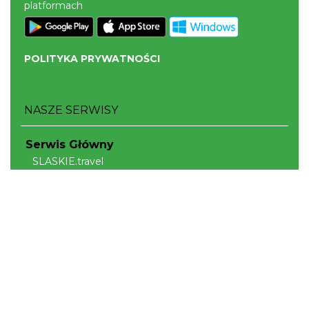
platformach
POLITYKA PRYWATNOŚCI
NASZE SERWISY
Serwis Główny
SLASKIE.travel
Tematyczne
Szlak Kulinarny "Śląskie Smaki"
Szlak Orlich Gniazd
Szlak Zabytków Techniki
Szlak Architektury Drewnianej Województwa
Śląskiego
Industriada
Juromania