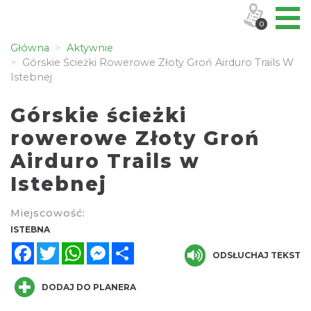
0
Główna
Aktywnie
Górskie Ścieżki Rowerowe Złoty Groń Airduro Trails W
Istebnej
Górskie ścieżki
rowerowe Złoty Groń
Airduro Trails w
Istebnej
Miejscowość:
ISTEBNA
Facebook
Twitter
WhatsApp
Messenger
Share
ODSŁUCHAJ TEKST
DODAJ DO PLANERA