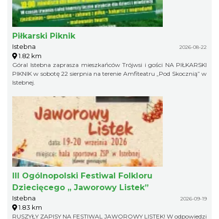
Piłkarski Piknik
Istebna
2026-08-22
1.82 km
Góral Istebna zaprasza mieszkańców Trójwsi i gości NA PIŁKARSKI
PIKNIK w sobotę 22 sierpnia na terenie Amfiteatru „Pod Skocznią” w
Istebnej.
III Ogólnopolski Festiwal Folkloru
Dziecięcego „ Jaworowy Listek”
Istebna
2026-09-19
1.83 km
RUSZYŁY ZAPISY NA FESTIWAL JAWOROWY LISTEK! W odpowiedzi