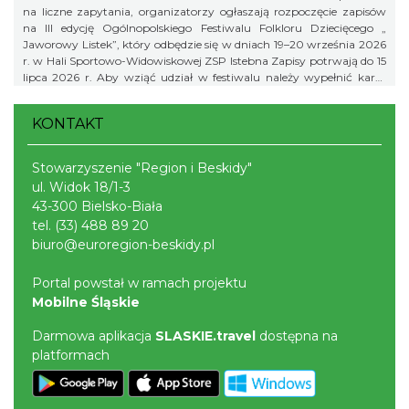
na liczne zapytania, organizatorzy ogłaszają rozpoczęcie zapisów
na III edycję Ogólnopolskiego Festiwalu Folkloru Dziecięcego „
Jaworowy Listek”, który odbędzie się w dniach 19–20 września 2026
r. w Hali Sportowo-Widowiskowej ZSP Istebna Zapisy potrwają do 15
lipca 2026 r. Aby wziąć udział w festiwalu należy wypełnić kartę
zgłoszenia i klauzulę RODO i wysłać ją na adres:
jaworowylistek@gmail.com
KONTAKT
Stowarzyszenie "Region i Beskidy"
ul. Widok 18/1-3
43-300 Bielsko-Biała
tel.
(33) 488 89 20
biuro@euroregion-beskidy.pl
Portal powstał w ramach projektu
Mobilne Śląskie
Darmowa aplikacja
SLASKIE.travel
dostępna na
platformach