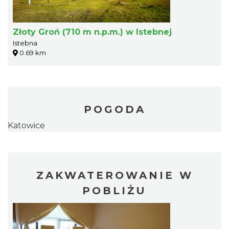
Złoty Groń (710 m n.p.m.) w Istebnej
Istebna
0.69 km
POGODA
Katowice
ZAKWATEROWANIE W
POBLIŻU