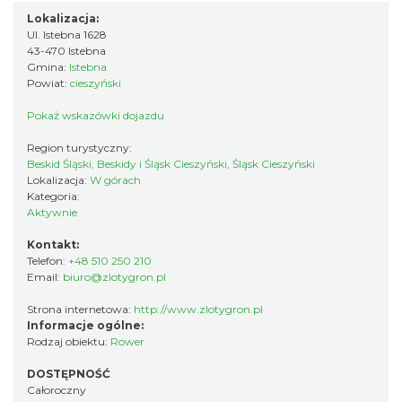
Lokalizacja:
Ul. Istebna 1628
43-470 Istebna
Gmina:
Istebna
Powiat:
cieszyński
Pokaż wskazówki dojazdu
Region turystyczny:
Beskid Śląski, Beskidy i Śląsk Cieszyński, Śląsk Cieszyński
Lokalizacja:
W górach
Kategoria:
Aktywnie
Kontakt:
Telefon:
+48 510 250 210
Email:
biuro@zlotygron.pl
Strona internetowa:
http://www.zlotygron.pl
Informacje ogólne:
Rodzaj obiektu:
Rower
DOSTĘPNOŚĆ
Całoroczny