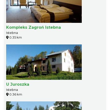
Kompleks Zagroń Istebna
Istebna
0.35 km
U Juroszka
Istebna
0.36 km