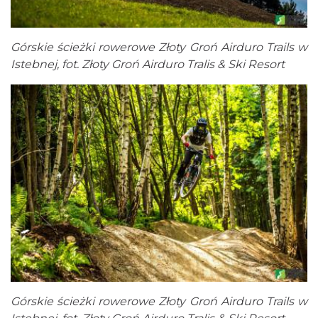
Górskie ścieżki rowerowe Złoty Groń Airduro Trails w
Istebnej, fot. Złoty Groń Airduro Tralis & Ski Resort
Górskie ścieżki rowerowe Złoty Groń Airduro Trails w