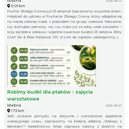
Istebna
2026-08-23
0.01 km
Puchar Złotego Gronia już 23 sierpnia! Zapraszamy wszystkie dzieci i
młodzież do udziału w Pucharze Złotego Gronia, który odbędzie się
na naszej zielonej trasie, z podziałem na grupy wiekowe. Nieważne,
czy startujesz pierwszy raz, czy masz już za sobą wiele zawodów –
liczy się dobra zabawa i wspólne rowerowe święto! 23 sierpnia Złoty
Groń Ski & Bike Wpisowe: 120 zł Link do zapisów udostępnimy już
niebawem, więc obserwujcie profil organizatora, żeby niczego nie
przegapić!
Robimy budki dla ptaków - zajęcia
warsztatowe
Istebna
2026-08-27
1.73 km
Jeśli szukacie pomysłu na aktywne i wartościowe spędzenie
wakacyjnego czasu, zapraszamy na kolejną odsłonę „Wakacji z
leśnikiem”! Nadleśnictwo Wisła zaprasza rodziny z dziećmi na