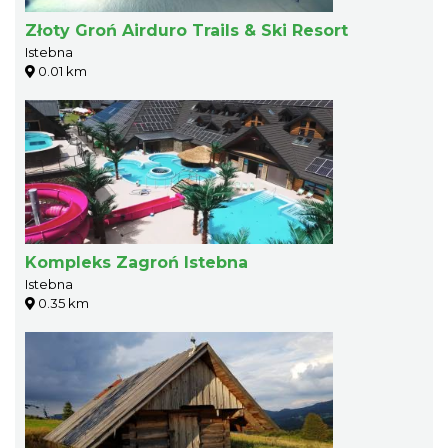
Złoty Groń Airduro Trails & Ski Resort
Istebna
0.01 km
Kompleks Zagroń Istebna
Istebna
0.35 km