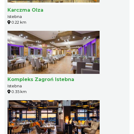
Karczma Olza
Istebna
0.22 km
Kompleks Zagroń Istebna
Istebna
0.35 km