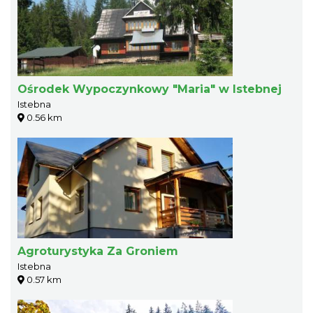
Ośrodek Wypoczynkowy "Maria" w Istebnej
Istebna
0.56 km
Agroturystyka Za Groniem
Istebna
0.57 km