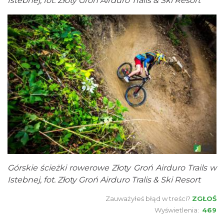
Istebnej, fot. Złoty Groń Airduro Tralis & Ski Resort
Górskie ścieżki rowerowe Złoty Groń Airduro Trails w
Istebnej, fot. Złoty Groń Airduro Tralis & Ski Resort
Zauważyłeś błąd w treści?
ZGŁOŚ
Wyświetlenia:
469