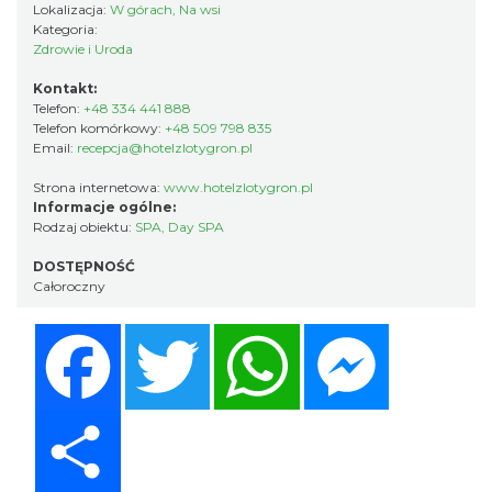
Lokalizacja:
W górach, Na wsi
Kategoria:
Zdrowie i Uroda
Kontakt:
Telefon:
+48 334 441 888
Telefon komórkowy:
+48 509 798 835
Email:
recepcja@hotelzlotygron.pl
Strona internetowa:
www.hotelzlotygron.pl
Informacje ogólne:
Rodzaj obiektu:
SPA
,
Day SPA
DOSTĘPNOŚĆ
Całoroczny
Facebook
Twitter
WhatsApp
Messenger
Share