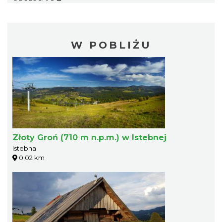
W POBLIŻU
Złoty Groń (710 m n.p.m.) w Istebnej
Istebna
0.02 km