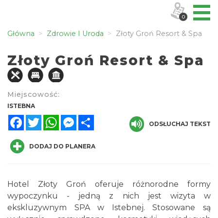
0
Główna
Zdrowie I Uroda
Złoty Groń Resort & Spa
Złoty Groń Resort & Spa
Miejscowość:
ISTEBNA
Facebook
Twitter
WhatsApp
Messenger
Share
ODSŁUCHAJ TEKST
DODAJ DO PLANERA
Hotel Złoty Groń oferuje różnorodne formy
wypoczynku - jedną z nich jest wizyta w
ekskluzywnym SPA w Istebnej. Stosowane są