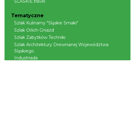
SLASKIE.travel
Tematyczne
Szlak Kulinarny "Śląskie Smaki"
Szlak Orlich Gniazd
Szlak Zabytków Techniki
Szlak Architektury Drewnianej Województwa
Śląskiego
Industriada
Juromania
Szlak Przyrody
Śląskie z dzieckiem
Śląskie po zdrowie
Narty w Śląskim
Rowerem przez Śląskie
Kajakiem przez Śląskie
Regionalne
Beskidy
Śląsk Cieszyński