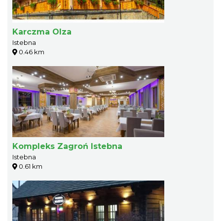
Karczma Olza
Istebna
0.46 km
Kompleks Zagroń Istebna
Istebna
0.61 km