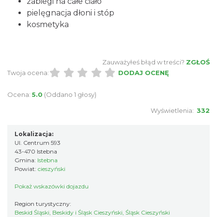
zabiegi na całe ciało
pielęgnacja dłoni i stóp
kosmetyka
Zauważyłeś błąd w treści?
ZGŁOŚ
Twoja ocena:
DODAJ OCENĘ
Ocena:
5.0
(Oddano 1 głosy)
Wyświetlenia:
332
Lokalizacja:
Ul. Centrum 593
43-470 Istebna
Gmina:
Istebna
Powiat:
cieszyński
Pokaż wskazówki dojazdu
Region turystyczny:
Beskid Śląski, Beskidy i Śląsk Cieszyński, Śląsk Cieszyński