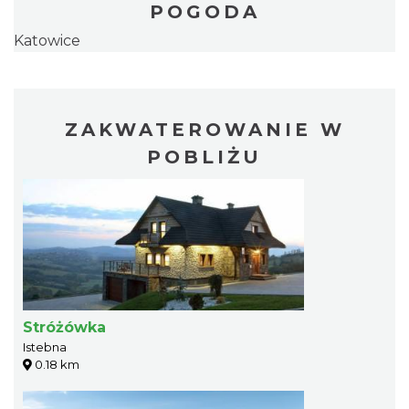
POGODA
Katowice
ZAKWATEROWANIE W
POBLIŻU
Stróżówka
Istebna
0.18 km