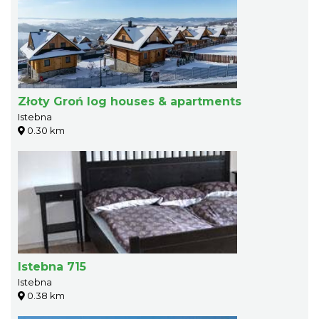
Złoty Groń log houses & apartments
Istebna
0.30 km
Istebna 715
Istebna
0.38 km