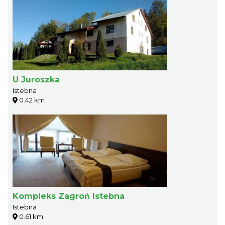
U Juroszka
Istebna
0.42 km
Kompleks Zagroń Istebna
Istebna
0.61 km