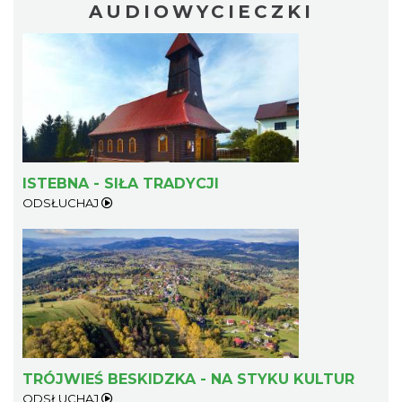
AUDIOWYCIECZKI
ISTEBNA - SIŁA TRADYCJI
ODSŁUCHAJ
TRÓJWIEŚ BESKIDZKA - NA STYKU KULTUR
ODSŁUCHAJ