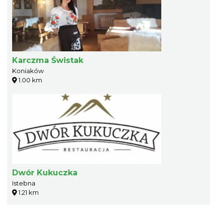
Karczma Świstak
Koniaków
1.00 km
Dwór Kukuczka
Istebna
1.21 km