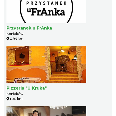
Przystanek u FrAnka
Koniaków
0.94 km
Pizzeria "U Kruka"
Koniaków
1.00 km