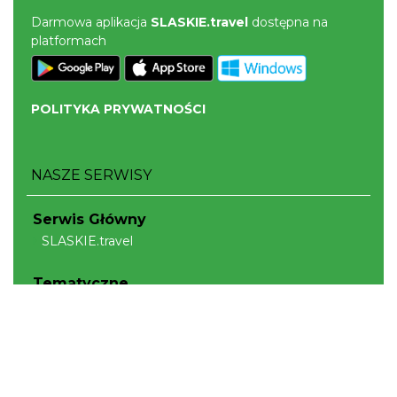
Darmowa aplikacja
SLASKIE.travel
dostępna na
platformach
POLITYKA PRYWATNOŚCI
NASZE SERWISY
Serwis Główny
SLASKIE.travel
Tematyczne
Szlak Kulinarny "Śląskie Smaki"
Szlak Orlich Gniazd
Szlak Zabytków Techniki
Szlak Architektury Drewnianej Województwa
Śląskiego