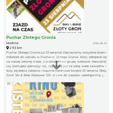
Puchar Złotego Gronia
Istebna
2026-08-23
2.93 km
Puchar Złotego Gronia już 23 sierpnia! Zapraszamy wszystkie dzieci i
młodzież do udziału w Pucharze Złotego Gronia, który odbędzie się
na naszej zielonej trasie, z podziałem na grupy wiekowe. Nieważne,
czy startujesz pierwszy raz, czy masz już za sobą wiele zawodów –
liczy się dobra zabawa i wspólne rowerowe święto! 23 sierpnia Złoty
Groń Ski & Bike Wpisowe: 120 zł Link do zapisów udostępnimy już
niebawem, więc obserwujcie profil organizatora, żeby niczego nie
przegapić!