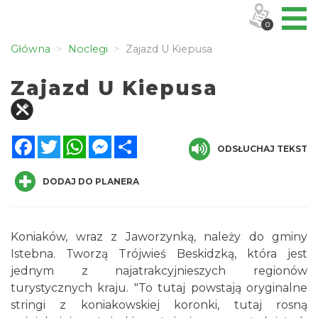
0
Główna
Noclegi
Zajazd U Kiepusa
Zajazd U Kiepusa
Facebook
Twitter
WhatsApp
Messenger
Share
ODSŁUCHAJ TEKST
DODAJ DO PLANERA
Koniaków, wraz z Jaworzynką, należy do gminy
Istebna. Tworzą Trójwieś Beskidzką, która jest
jednym z najatrakcyjnieszych regionów
turystycznych kraju. "To tutaj powstają oryginalne
stringi z koniakowskiej koronki, tutaj rosną