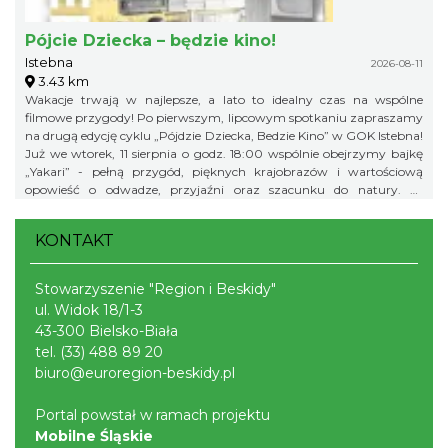
Pójcie Dziecka – będzie kino!
Istebna
2026-08-11
3.43 km
Wakacje trwają w najlepsze, a lato to idealny czas na wspólne
filmowe przygody! Po pierwszym, lipcowym spotkaniu zapraszamy
na drugą edycję cyklu „Pójdzie Dziecka, Bedzie Kino” w GOK Istebna!
Już we wtorek, 11 sierpnia o godz. 18:00 wspólnie obejrzymy bajkę
„Yakari” - pełną przygód, pięknych krajobrazów i wartościową
opowieść o odwadze, przyjaźni oraz szacunku do natury. To
doskonały pomysł na letni wieczór i świetna okazja, aby spędzić
wakacyjny czas w gronie rówieśników podczas wspólnego seansu.
KONTAKT
Zapraszamy na bajkę i... popcorn! Na wszystkich uczestników
będzie czekał kinowy poczęstunek. Gminny Ośrodek Kultury w
Istebnej 11 sierpnia (wtorek) godz. 18.00 Wstęp wolny! Obowiązują
Stowarzyszenie "Region i Beskidy"
zapisy pod numerem telefonu: 791 452 222. Liczba miejsc jest
ul. Widok 18/1-3
ograniczona, dlatego zachęcamy do wcześniejszych zapisów.
43-300 Bielsko-Biała
tel.
(33) 488 89 20
biuro@euroregion-beskidy.pl
Portal powstał w ramach projektu
Mobilne Śląskie