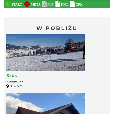
W POBLIŻU
Szus
Koniaków
0.37 km