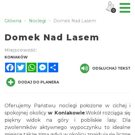
0
Główna
Noclegi
Domek Nad Lasem
Domek Nad Lasem
Miejscowość:
KONIAKÓW
Facebook
Twitter
WhatsApp
Messenger
Share
ODSŁUCHAJ TEKST
DODAJ DO PLANERA
Oferujemy Państwu noclegi położone w cichej i
spokojnej okolicy
w Koniakowie
.Wokół rozciąga się
piękny widok na góry i pobliskie lasy. Dla
zwolenników aktywnego wypoczynku to idealne
miejsce także zimą gdyż w okolicy znajdują się liczne