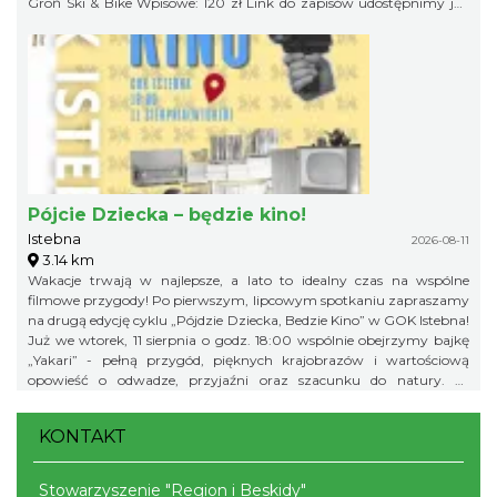
Groń Ski & Bike Wpisowe: 120 zł Link do zapisów udostępnimy już
niebawem, więc obserwujcie profil organizatora, żeby niczego nie
przegapić!
Pójcie Dziecka – będzie kino!
Istebna
2026-08-11
3.14 km
Wakacje trwają w najlepsze, a lato to idealny czas na wspólne
filmowe przygody! Po pierwszym, lipcowym spotkaniu zapraszamy
na drugą edycję cyklu „Pójdzie Dziecka, Bedzie Kino” w GOK Istebna!
Już we wtorek, 11 sierpnia o godz. 18:00 wspólnie obejrzymy bajkę
„Yakari” - pełną przygód, pięknych krajobrazów i wartościową
opowieść o odwadze, przyjaźni oraz szacunku do natury. To
doskonały pomysł na letni wieczór i świetna okazja, aby spędzić
wakacyjny czas w gronie rówieśników podczas wspólnego seansu.
KONTAKT
Zapraszamy na bajkę i... popcorn! Na wszystkich uczestników
będzie czekał kinowy poczęstunek. Gminny Ośrodek Kultury w
Istebnej 11 sierpnia (wtorek) godz. 18.00 Wstęp wolny! Obowiązują
Stowarzyszenie "Region i Beskidy"