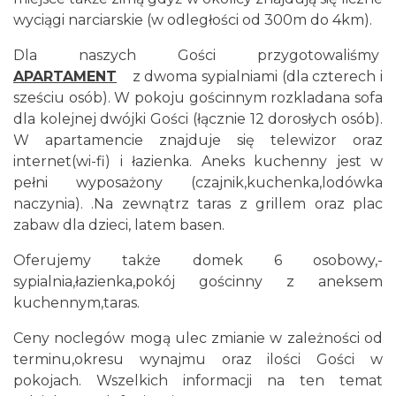
wyciągi narciarskie (w odległości od 300m do 4km).
Dla naszych Gości przygotowaliśmy
APARTAMENT
z dwoma sypialniami (dla czterech i
sześciu osób). W pokoju gościnnym rozkladana sofa
dla kolejnej dwójki Gości (łącznie 12 dorosłych osób).
W apartamencie znajduje się telewizor oraz
internet(wi-fi) i łazienka. Aneks kuchenny jest w
pełni wyposażony (czajnik,kuchenka,lodówka
naczynia). .Na zewnątrz taras z grillem oraz plac
zabaw dla dzieci, latem basen.
Oferujemy także domek 6 osobowy,-
sypialnia,łazienka,pokój gościnny z aneksem
kuchennym,taras.
Ceny noclegów mogą ulec zmianie w zależności od
terminu,okresu wynajmu oraz ilości Gości w
pokojach. Wszelkich informacji na ten temat