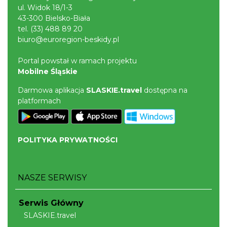
zapisy pod numerem telefonu: 791 452 222. Liczba miejsc jest
ul. Widok 18/1-3
ograniczona, dlatego zachęcamy do wcześniejszych zapisów.
43-300 Bielsko-Biała
tel.
(33) 488 89 20
biuro@euroregion-beskidy.pl
Portal powstał w ramach projektu
Mobilne Śląskie
Darmowa aplikacja
SLASKIE.travel
dostępna na
platformach
POLITYKA PRYWATNOŚCI
NASZE SERWISY
Serwis Główny
SLASKIE.travel