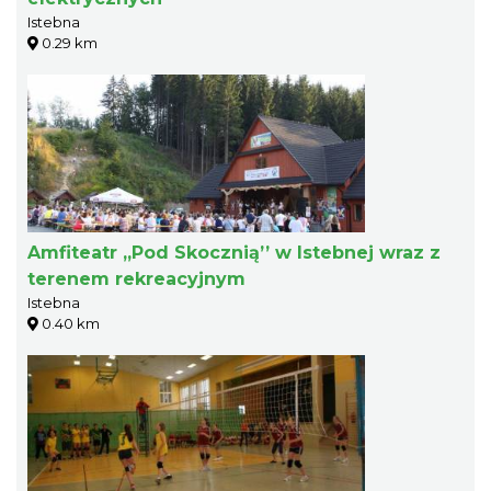
Istebna
0.29 km
Amfiteatr „Pod Skocznią’’ w Istebnej wraz z
terenem rekreacyjnym
Istebna
0.40 km