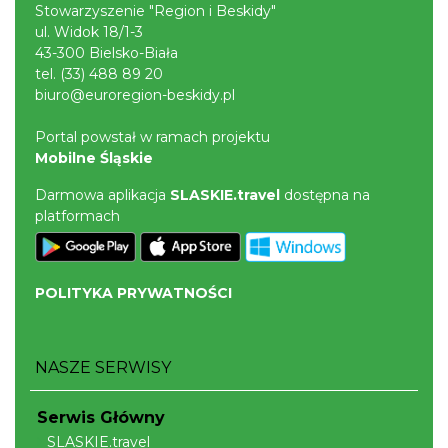
Stowarzyszenie "Region i Beskidy"
ul. Widok 18/1-3
43-300 Bielsko-Biała
tel.
(33) 488 89 20
biuro@euroregion-beskidy.pl
Portal powstał w ramach projektu
Mobilne Śląskie
Darmowa aplikacja
SLASKIE.travel
dostępna na
platformach
POLITYKA PRYWATNOŚCI
NASZE SERWISY
Serwis Główny
SLASKIE.travel