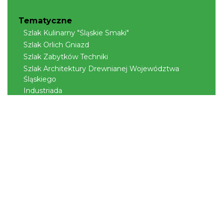
Tematyczne
Szlak Kulinarny "Śląskie Smaki"
Szlak Orlich Gniazd
Szlak Zabytków Techniki
Szlak Architektury Drewnianej Województwa
Śląskiego
Industriada
Juromania
Szlak Przyrody
Śląskie z dzieckiem
Śląskie po zdrowie
Narty w Śląskim
Rowerem przez Śląskie
Kajakiem przez Śląskie
Regionalne
Beskidy
Śląsk Cieszyński
Jura Krakowsko-Częstochowska