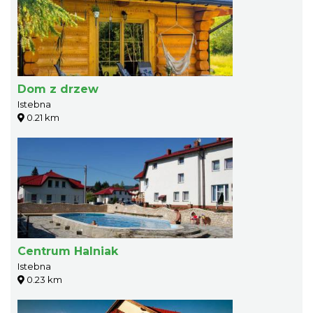
Dom z drzew
Istebna
0.21 km
Centrum Halniak
Istebna
0.23 km