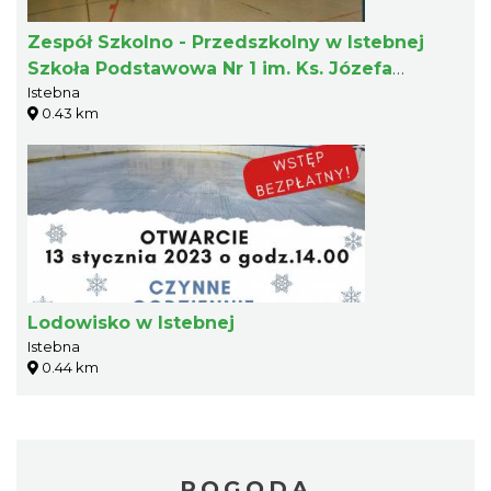
Zespół Szkolno - Przedszkolny w Istebnej
Szkoła Podstawowa Nr 1 im. Ks. Józefa
Istebna
Londzina
0.43 km
Lodowisko w Istebnej
Istebna
0.44 km
POGODA