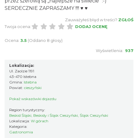
przez szefową są ,,najlepsze na świecie" :-)
SERDECZNIE ZAPRASZAMY !!!! ♥ ♥
Zauważyłeś błąd w treści?
ZGŁOŚ
Twoja ocena:
DODAJ OCENĘ
Ocena:
3.5
(Oddano 8 głosy)
Wyświetlenia:
937
Lokalizacja:
Ul. Zaolzie 1191
43-470 Istebna
Gmina:
Istebna
Powiat:
cieszyński
Pokaż wskazówki dojazdu
Region turystyczny:
Beskid Śląski, Beskidy i Śląsk Cieszyński, Śląsk Cieszyński
Lokalizacja:
W górach
Kategoria:
Gastronomia