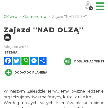
0
Główna
Gastronomia
Zajazd ''NAD OLZĄ''
Zajazd ''NAD OLZĄ''
Miejscowość:
ISTEBNA
Facebook
Twitter
WhatsApp
Messenger
Share
ODSŁUCHAJ TEKST
DODAJ DO PLANERA
W naszym Zajeździe serwujemy pyszne jedzenie,
organizujemy świetne festyny, kuligi, grille itp...
Według naszych stałych klientów placki robione