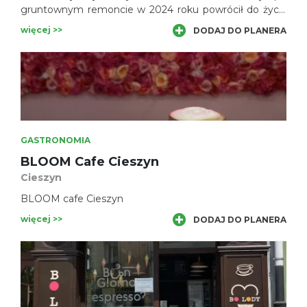
gruntownym remoncie w 2024 roku powrócił do życia
jako butikowy kompleks gastronomiczno-eventowy.
więcej >>
DODAJ DO PLANERA
Historyczny obiekt został odnowiony z
poszanowaniem przeszłości, a wszystkie kondygnacje
zyskały nowe funkcje.
GASTRONOMIA
BLOOM Cafe Cieszyn
Cieszyn
BLOOM cafe Cieszyn
więcej >>
DODAJ DO PLANERA