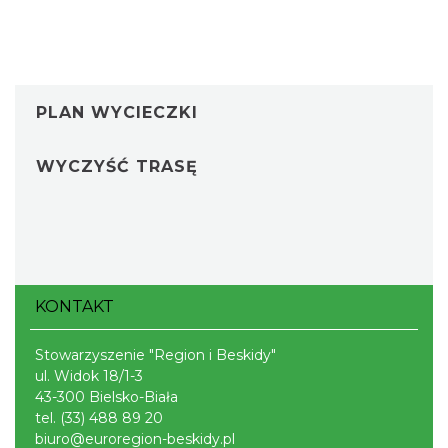
PLAN WYCIECZKI
WYCZYŚĆ TRASĘ
KONTAKT
Stowarzyszenie "Region i Beskidy"
ul. Widok 18/1-3
43-300 Bielsko-Biała
tel.
(33) 488 89 20
biuro@euroregion-beskidy.pl