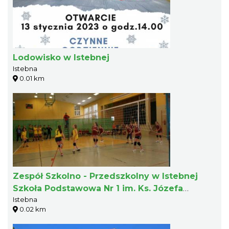
Lodowisko w Istebnej
Istebna
0.01 km
Zespół Szkolno - Przedszkolny w Istebnej
Szkoła Podstawowa Nr 1 im. Ks. Józefa
Istebna
Londzina
0.02 km