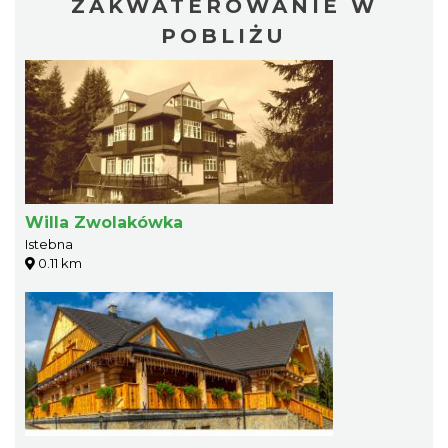
ZAKWATEROWANIE W
POBLIŻU
Willa Zwolakówka
Istebna
0.11 km