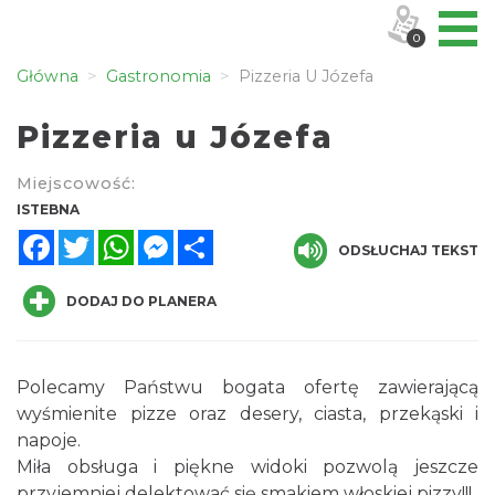
0
Główna
Gastronomia
Pizzeria U Józefa
Pizzeria u Józefa
Miejscowość:
ISTEBNA
Facebook
Twitter
WhatsApp
Messenger
Share
ODSŁUCHAJ TEKST
DODAJ DO PLANERA
Polecamy Państwu bogata ofertę zawierającą
wyśmienite pizze oraz desery, ciasta, przekąski i
napoje.
Miła obsługa i piękne widoki pozwolą jeszcze
przyjemniej delektować się smakiem włoskiej pizzy!!!