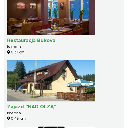
Restauracja Bukova
Istebna
0.31 km
Zajazd ''NAD OLZĄ''
Istebna
0.43 km