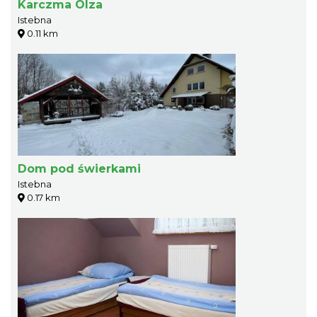
Karczma Olza
Istebna
0.11 km
Dom pod świerkami
Istebna
0.17 km