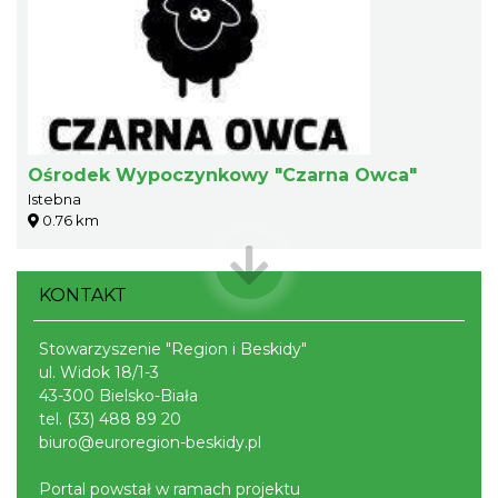
Ośrodek Wypoczynkowy "Czarna Owca"
Istebna
0.76 km
KONTAKT
Stowarzyszenie "Region i Beskidy"
ul. Widok 18/1-3
43-300 Bielsko-Biała
tel.
(33) 488 89 20
biuro@euroregion-beskidy.pl
Portal powstał w ramach projektu