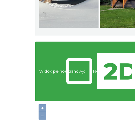
Widok pełnoekranowy:
Noclegi
+
−