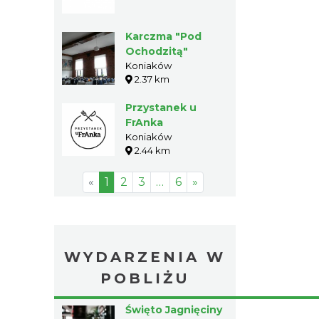
Karczma "Pod
Ochodzitą"
Koniaków
2.37 km
Przystanek u
FrAnka
Koniaków
2.44 km
«
1
2
3
…
6
»
WYDARZENIA W
POBLIŻU
Święto Jagnięciny