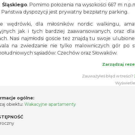
u Śląskiego
. Pomimo położenia na wysokości 667 m n.p.
 Państwa dyspozycji jest prywatny bezpłatny parking.
 wędrówki, dla miłośników nordic walkingu, ama
yjnych jak i tych bardziej zaawansowanych, oraz dl
h. Nasi najmłodsi goście też znajdą tu swoje ulubione
wala na zwiedzanie nie tylko malowniczych gór po s
ch południowych sąsiadów: Czechów oraz Słowaków.
Zarządzaj reze
Zauważyłeś błąd w treści?
Wyświetle
ormacje ogólne:
aj obiektu:
Wakacyjne apartamenty
STĘPNOŚĆ
oroczny