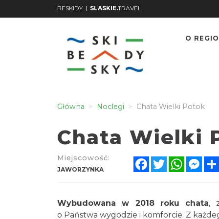
|
BESKIDY
SLASKIE.
TRAVEL
O REGIO
Główna
Noclegi
Chata Wielki Potok
Chata Wielki 
Miejscowość:
Facebook
Twitter
WhatsA
Mes
JAWORZYNKA
Wybudowana w 2018 roku chata
, 
o Państwa wygodzie i komforcie. Z każdeg