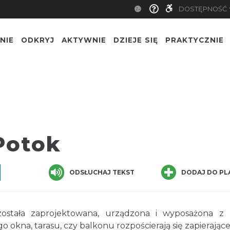
DOSTĘPNOŚĆ
NIE
ODKRYJ
AKTYWNIE
DZIEJE SIĘ
PRAKTYCZNIE
Potok
pp
senger
Share
ODSŁUCHAJ TEKST
DODAJ DO PL
została zaprojektowana, urządzona i wyposażona z
o okna, tarasu, czy balkonu rozpościerają się zapierając