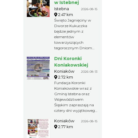
w Istebnej
Istebna
2026-08-15
2.47 km
Święto Jagnięciny w
Dworze Kukuczka
będzie jednym z
elementów
towarzyszących
tegorocznym Dniom
Koronki Koniakowskiej i
Dni Koronki
odbędzie się 15 sierpnia.
Koniakowskiej
Koniaków
2026-08-13
2.72 km
Fundacja Koronki
Koniakowskie wraz z
Gminą Istebna oraz
Województwem
Śląskim zapraszają na
cztery dni wyjątkowego
kulturalnego
Koniaków
wydarzenia pełnego
2026-08-15
2.77 km
twórczości ludowej,
tańca, muzyki i mody.