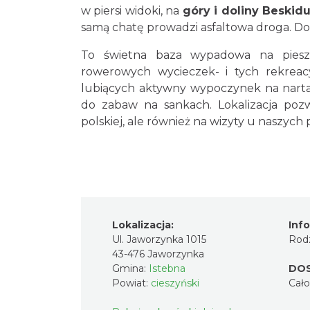
w piersi widoki, na
góry i doliny Beskid
samą chatę prowadzi asfaltowa droga. Do
To świetna baza wypadowa na piesze
rowerowych wycieczek- i tych rekreac
lubiących aktywny wypoczynek na nartac
do zabaw na sankach. Lokalizacja poz
polskiej, ale również na wizyty u naszy
Lokalizacja:
Inf
Ul. Jaworzynka 1015
Rodz
43-476 Jaworzynka
Gmina:
Istebna
DO
Powiat:
cieszyński
Cał