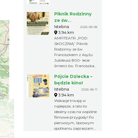
Piknik Rodzinny
ze św.
Franciszkiem z
Istebna
2026-08-08
3.94 km
Asyżu
AMFITEATR „POD
SKOCZNIĄ” Piknik
Rodzinny ze św.
Franciszkiem z Asyżu
Jubileusz 800- lecie
śmierci św. Franciszka z
Asyżu Rodzina św.
Pójcie Dziecka –
Franciszka z Asyżu
zaprasza na Piknik –
będzie kino!
Sympozjum
Istebna
2026-08-11
Franciszkańskie, które
3.94 km
odbędzie się w Istebnej
Wakacje trwają w
8 sierpnia 2026 roku
najlepsze, a lato to
Rozpoczęcie o godz.
idealny czas na wspólne
10.00 Mszą Świętą pod
filmowe przygody! Po
przewodnictwem
pierwszym, lipcowym
Ministra
spotkaniu zapraszamy
Prowincjalnego o.
na drugą edycję cyklu
Witosława Sztyka OFM.