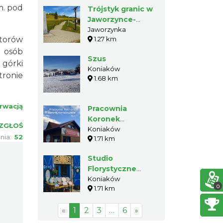
m. pod
Trójstyk granic w
Jaworzynce-
Trzycatku
Jaworzynka
torów
1.27 km
a osób
Szus
 górki
Koniaków
tronie
1.68 km
rwacją
Pracownia
Koronek
ZGŁOŚ
Koniakowskich
Koniaków
nia:
52
1.71 km
Koni-art
Studio
Florystyczne
Ligocki & Waszut
Koniaków
0
1.71 km
«
1
2
3
…
6
»