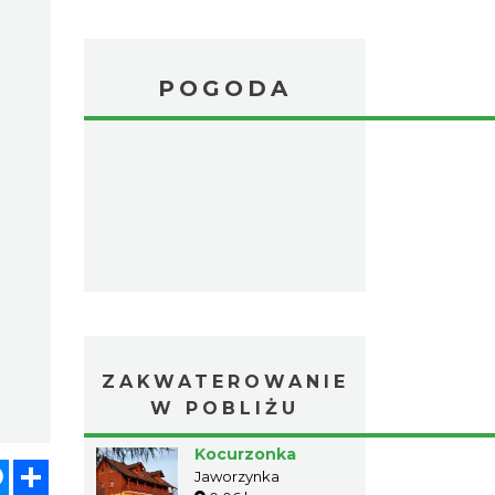
POGODA
ZAKWATEROWANIE
W POBLIŻU
Kocurzonka
atsApp
Messenger
Share
Jaworzynka