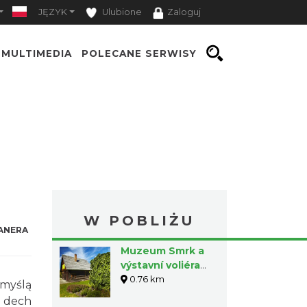
JĘZYK
Ulubione
Zaloguj
MULTIMEDIA
POLECANE SERWISY
W POBLIŻU
ANERA
Muzeum Smrk a
výstavní voliéra
tetřevů v
0.76 km
 myślą
Jaworzynka
e dech