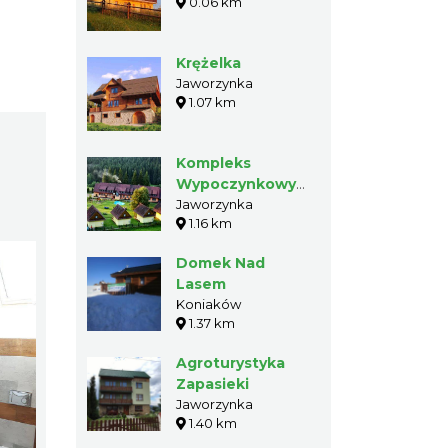
0.06 km
Krężelka
Jaworzynka
1.07 km
Kompleks
Wypoczynkowy
Jano
Jaworzynka
1.16 km
Domek Nad
Lasem
Koniaków
1.37 km
Agroturystyka
Zapasieki
Jaworzynka
1.40 km