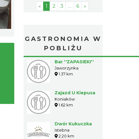
«
1
2
3
…
6
»
GASTRONOMIA W
POBLIŻU
Bar ''ZAPASIEKI''
Jaworzynka
1.37 km
Zajazd U Kiepusa
Koniaków
1.62 km
Dwór Kukuczka
Istebna
2.20 km