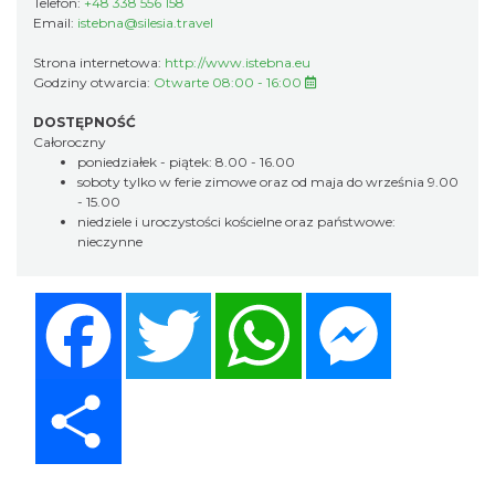
Telefon:
+48 338 556 158
Email:
istebna@silesia.travel
Strona internetowa:
http://www.istebna.eu
Godziny otwarcia:
Otwarte 08:00 - 16:00
DOSTĘPNOŚĆ
Całoroczny
poniedziałek - piątek: 8.00 - 16.00
soboty tylko w ferie zimowe oraz od maja do września 9.00
- 15.00
niedziele i uroczystości kościelne oraz państwowe:
nieczynne
Facebook
Twitter
WhatsApp
Messenger
Share