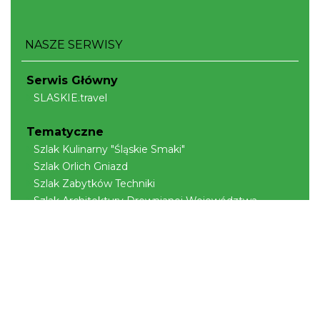
NASZE SERWISY
Serwis Główny
SLASKIE.travel
Tematyczne
Szlak Kulinarny "Śląskie Smaki"
Szlak Orlich Gniazd
Szlak Zabytków Techniki
Szlak Architektury Drewnianej Województwa
Śląskiego
Industriada
Juromania
Szlak Przyrody
Śląskie z dzieckiem
Śląskie po zdrowie
Narty w Śląskim