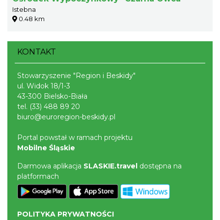
Istebna
0.48 km
KONTAKT
Stowarzyszenie "Region i Beskidy"
ul. Widok 18/1-3
43-300 Bielsko-Biała
tel.
(33) 488 89 20
biuro@euroregion-beskidy.pl
Portal powstał w ramach projektu
Mobilne Śląskie
Darmowa aplikacja
SLASKIE.travel
dostępna na
platformach
POLITYKA PRYWATNOŚCI