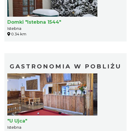
Domki "Istebna 1544"
Istebna
0.34 km
GASTRONOMIA W POBLIŻU
"U Ujca"
Istebna