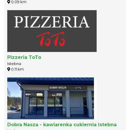
0.09 km
Pizzeria ToTo
Istebna
0.11 km
Dobra Nasza - kawiarenka cukiernia Istebna