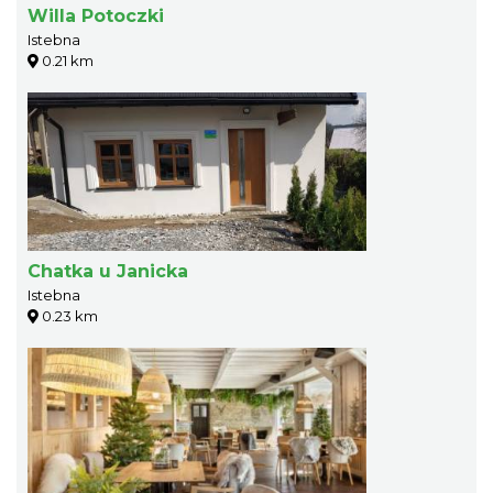
Willa Potoczki
Istebna
0.21 km
Chatka u Janicka
Istebna
0.23 km