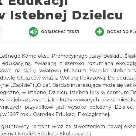
 Edukacji
w Istebnej Dzielcu
pp
senger
Share
ODSŁUCHAJ TEKST
DODAJ DO PL
 Leśnego Kompleksu Promocyjnego „Lasy Beskidu Śląsk
ć edukacyjną, związaną z szeroko rozumianą ekologi
ątkowe na skalę światową Muzeum Świerka Istebniańs
dowlę Głuszców wraz z Wolierą Pokazową. Do poucza
ne: „Zaolzie” i „Olza”. Bardzo interesująca może się też 
gicznej w Istebnej Dzielcu. Istebna leży w centrum B
rów krajobrazowych, jak i kultywowanych przez miesz
owniczych przysiółków jest wysoko położony Dzielec,
w 1997 roku Ośrodek Edukacji Ekologicznej.
 gruntowny remont wraz ze stworzeniem nowej ekspo
 Leśny Ośrodek Edukacji Ekologicznej.