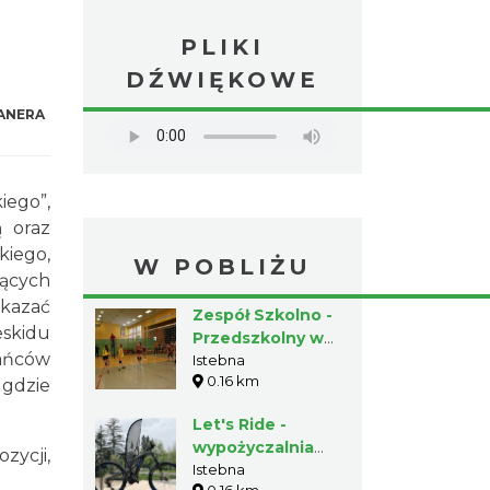
PLIKI
DŹWIĘKOWE
ANERA
iego”,
ą oraz
kiego,
W POBLIŻU
jących
okazać
Zespół Szkolno -
eskidu
Przedszkolny w
kańców
Istebnej Szkoła
Istebna
0.16 km
Podstawowa Nr 1
 gdzie
im. Ks. Józefa
Let's Ride -
Londzina
wypożyczalnia
zycji,
rowerów
Istebna