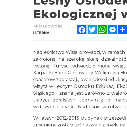
Leśny Ośrodek
Ekologicznej 
Miejscowość:
Facebook
Twitter
WhatsA
Mes
ISTEBNA
Nadleśnictwo Wisła prowadzi, w ramach
zakrojoną na szeroką skalę działalnoś
historią. Turyści odwiedzić mogą wyj
Karpacki Bank Genów czy Wolierową Ho
spacerów zapraszają dwie ścieżki edukacyj
wizyta w Leśnym Ośrodku Edukacji Ekolo
Śląskiego i znana jest zarówno z walo
tradycji góralskich. Jednym z jej mal
w dużym budynku Nadleśnictwa otwarto 
W latach 2012-2013 budynek przeszedł
zmieniona została też nazwa placówki na