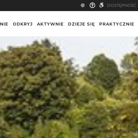
DOSTĘPNOŚĆ
NIE
ODKRYJ
AKTYWNIE
DZIEJE SIĘ
PRAKTYCZNIE