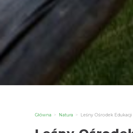
Główna
Natura
Leśny Ośrodek Edukacji 