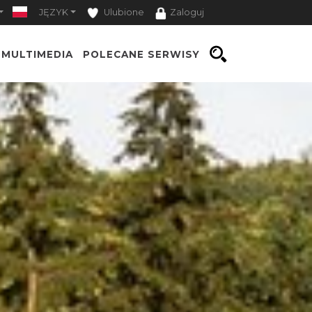
JĘZYK
Ulubione
Zaloguj
MULTIMEDIA
POLECANE SERWISY