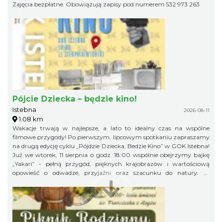
Zajęcia bezpłatne. Obowiązują zapisy pod numerem 532 973 263
Pójcie Dziecka – będzie kino!
Istebna
2026-08-11
1.08 km
Wakacje trwają w najlepsze, a lato to idealny czas na wspólne
filmowe przygody! Po pierwszym, lipcowym spotkaniu zapraszamy
na drugą edycję cyklu „Pójdzie Dziecka, Bedzie Kino” w GOK Istebna!
Już we wtorek, 11 sierpnia o godz. 18:00 wspólnie obejrzymy bajkę
„Yakari” - pełną przygód, pięknych krajobrazów i wartościową
opowieść o odwadze, przyjaźni oraz szacunku do natury. To
doskonały pomysł na letni wieczór i świetna okazja, aby spędzić
wakacyjny czas w gronie rówieśników podczas wspólnego seansu.
Zapraszamy na bajkę i... popcorn! Na wszystkich uczestników
będzie czekał kinowy poczęstunek. Gminny Ośrodek Kultury w
Istebnej 11 sierpnia (wtorek) godz. 18.00 Wstęp wolny! Obowiązują