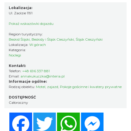
Lokalizacja:
Ul. Zaolzie 1191
Pokaż wskazówki dojazdu
Region turystyczny:
Beskid Śląski, Beskidy i Śląsk Cieszyński, Śląsk Cieszyński
Lokalizacja:
W górach
Kategoria:
Noclegi
Kontakt:
Telefon:
+48 696 337 881
Email:
annakukuczka@interia.pl
Informacje ogólne:
Rodzaj obiektu:
Motel, zajazd
,
Pokoje gościnne i kwatery prywatne
DOSTĘPNOŚĆ
Całoroczny
Facebook
Twitter
WhatsApp
Messenger