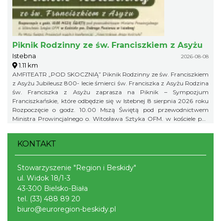
zapisy pod numerem telefonu: 791 452 222. Liczba miejsc jest
ograniczona, dlatego zachęcamy do wcześniejszych zapisów.
Piknik Rodzinny ze św. Franciszkiem z Asyżu
Istebna
2026-08-08
1.11 km
AMFITEATR „POD SKOCZNIĄ” Piknik Rodzinny ze św. Franciszkiem
z Asyżu Jubileusz 800- lecie śmierci św. Franciszka z Asyżu Rodzina
św. Franciszka z Asyżu zaprasza na Piknik – Sympozjum
Franciszkańskie, które odbędzie się w Istebnej 8 sierpnia 2026 roku
Rozpoczęcie o godz. 10.00 Mszą Świętą pod przewodnictwem
Ministra Prowincjalnego o. Witosława Sztyka OFM. w kościele pw.
Dobrego Pasterza w Istebnej Po Mszy Świętej Prowincjał wygłosi
konferencję: „Franciszkowa droga Kościoła” Piknik w Amfiteatrze
KONTAKT
pod Skocznią rozpoczynamy o godz. 12.00
Stowarzyszenie "Region i Beskidy"
ul. Widok 18/1-3
43-300 Bielsko-Biała
tel.
(33) 488 89 20
biuro@euroregion-beskidy.pl