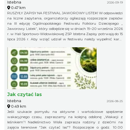
Istebna
2026-09-19
0.47 km
RUSZYŁY ZAPISY NA FESTIWAL JAWOROWY LISTEK! W odpowiedzi
na liczne zapytania, organizatorzy ogłaszają rozpoczęcie zapisów
na III edycję Ogólnopolskiego Festiwalu Folkloru Dziecięcego „
Jaworowy Listek”, który odbędzie się w dniach 19–20 września 2026
r. w Hali Sportowo-Widowiskowej ZSP Istebna Zapisy potrwają do 15
lipca 2026 r. Aby wziąć udział w festiwalu należy wypełnić kartę
zgłoszenia i klauzulę RODO i wysłać ją na adres:
jaworowylistek@gmail.com
Jak czytać las
Istebna
2026-08-25
0.49 km
Jeśli szukacie pomysłu na aktywne i wartościowe spędzenie
wakacyjnego czasu, zapraszamy na kolejną odsłonę „Wakacji z
leśnikiem”! Nadleśnictwo Wisła zaprasza rodziny z dziećmi na
zajęcia terenowe "Jak czytać las"? Rozpoczęcie o godz. 10.00