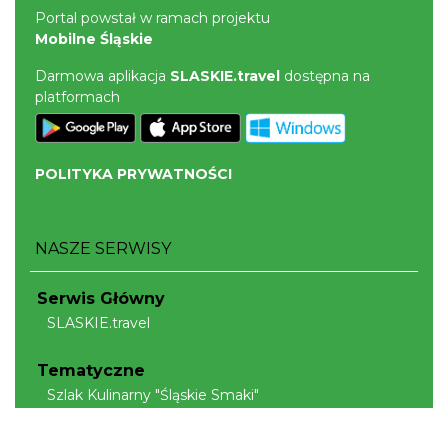
Portal powstał w ramach projektu
Mobilne Śląskie
Darmowa aplikacja
SLASKIE.travel
dostępna na
platformach
POLITYKA PRYWATNOŚCI
NASZE SERWISY
Serwis Główny
SLASKIE.travel
Tematyczne
Szlak Kulinarny "Śląskie Smaki"
Szlak Orlich Gniazd
Szlak Zabytków Techniki