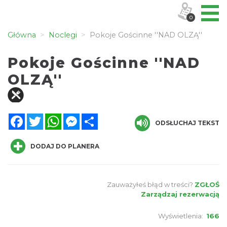
0
Główna
Noclegi
Pokoje Gościnne ''NAD OLZĄ''
Pokoje Gościnne ''NAD
OLZĄ''
Facebook
Twitter
WhatsApp
Messenger
Share
ODSŁUCHAJ TEKST
DODAJ DO PLANERA
Zauważyłeś błąd w treści?
ZGŁOŚ
Zarządzaj rezerwacją
Wyświetlenia:
166