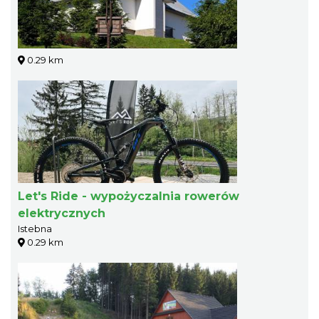
0.29 km
Let's Ride - wypożyczalnia rowerów
elektrycznych
Istebna
0.29 km