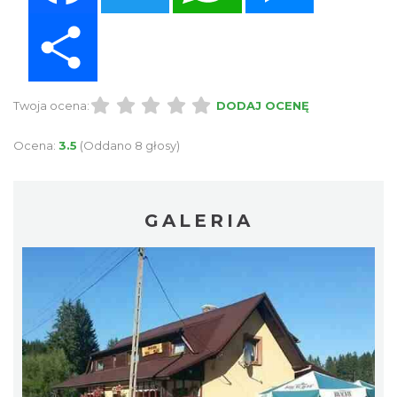
Share
Twoja ocena:
DODAJ OCENĘ
Ocena:
3.5
(Oddano 8 głosy)
GALERIA