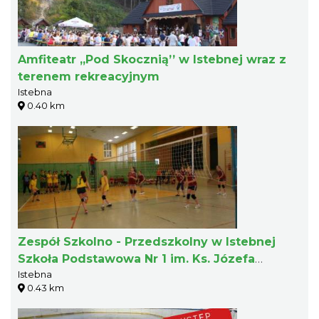
Amfiteatr „Pod Skocznią’’ w Istebnej wraz z
terenem rekreacyjnym
Istebna
0.40 km
Zespół Szkolno - Przedszkolny w Istebnej
Szkoła Podstawowa Nr 1 im. Ks. Józefa
Istebna
Londzina
0.43 km