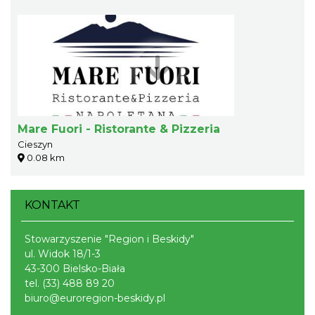
Mare Fuori - Ristorante & Pizzeria
Cieszyn
0.08 km
KONTAKT
Stowarzyszenie "Region i Beskidy"
ul. Widok 18/1-3
43-300 Bielsko-Biała
tel.
(33) 488 89 20
biuro@euroregion-beskidy.pl