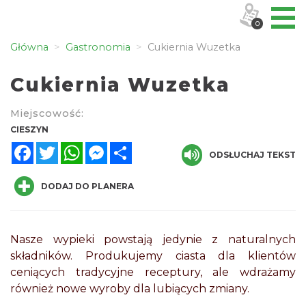
0
Główna
Gastronomia
Cukiernia Wuzetka
Cukiernia Wuzetka
Miejscowość:
CIESZYN
Facebook
Twitter
WhatsApp
Messenger
Share
ODSŁUCHAJ TEKST
DODAJ DO PLANERA
Nasze wypieki powstają jedynie z naturalnych
składników. Produkujemy ciasta dla klientów
ceniących tradycyjne receptury, ale wdrażamy
również nowe wyroby dla lubiących zmiany.