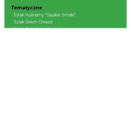
Tematyczne
Szlak Kulinarny "Śląskie Smaki"
Szlak Orlich Gniazd
Szlak Zabytków Techniki
Szlak Architektury Drewnianej Województwa
Śląskiego
Industriada
Juromania
Szlak Przyrody
Śląskie z dzieckiem
Śląskie po zdrowie
Narty w Śląskim
Rowerem przez Śląskie
Kajakiem przez Śląskie
Regionalne
Beskidy
Śląsk Cieszyński
Jura Krakowsko-Częstochowska