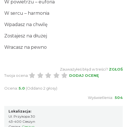
W powietrzu – euforia
W sercu – harmonia
Wpadasz na chwilę
Zostajesz na dłużej
Wracasz na pewno
Zauważyłeś błąd w treści?
ZGŁOŚ
Twoja ocena:
DODAJ OCENĘ
Ocena:
5.0
(Oddano 2 głosy)
Wyświetlenia:
504
Lokalizacja:
Ul. Przykopa 30
43-400 Cieszyn
Gmina:
Cieszyn