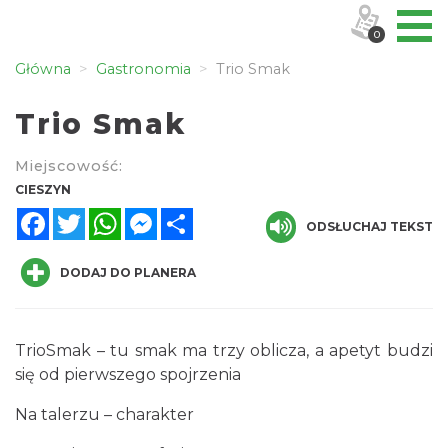
0
Główna
Gastronomia
Trio Smak
Trio Smak
Miejscowość:
CIESZYN
Facebook
Twitter
WhatsApp
Messenger
Share
ODSŁUCHAJ TEKST
DODAJ DO PLANERA
TrioSmak – tu smak ma trzy oblicza, a apetyt budzi
się od pierwszego spojrzenia
Na talerzu – charakter