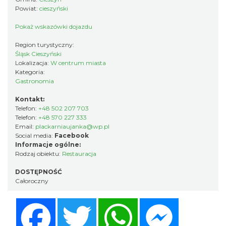
Powiat:
cieszyński
Pokaż wskazówki dojazdu
Region turystyczny:
Śląsk Cieszyński
Lokalizacja:
W centrum miasta
Kategoria:
Gastronomia
Kontakt:
Telefon:
+48 502 207 703
Telefon:
+48 570 227 333
Email:
plackarniaujanka@wp.pl
Social media:
Facebook
Informacje ogólne:
Rodzaj obiektu:
Restauracja
DOSTĘPNOŚĆ
Całoroczny
Facebook
Twitter
WhatsApp
Messenger