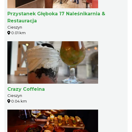
Przystanek Głęboka 17 Naleśnikarnia &
Restauracja
Cieszyn
0.01 km
Crazy Coffeina
Cieszyn
0.04 km