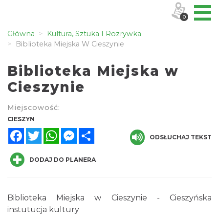
0
Główna
Kultura, Sztuka I Rozrywka
Biblioteka Miejska W Cieszynie
Biblioteka Miejska w
Cieszynie
Miejscowość:
CIESZYN
Facebook
Twitter
WhatsApp
Messenger
Share
ODSŁUCHAJ TEKST
DODAJ DO PLANERA
Biblioteka Miejska w Cieszynie - Cieszyńska
instutucja kultury