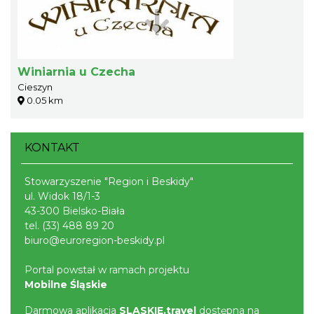
Winiarnia u Czecha
Cieszyn
0.05 km
KONTAKT
Stowarzyszenie "Region i Beskidy"
ul. Widok 18/1-3
43-300 Bielsko-Biała
tel.
(33) 488 89 20
biuro@euroregion-beskidy.pl
Portal powstał w ramach projektu
Mobilne Śląskie
Darmowa aplikacja
SLASKIE.travel
dostępna na