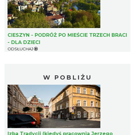
CIESZYN - PODRÓŻ PO MIEŚCIE TRZECH BRACI
- DLA DZIECI
ODSŁUCHAJ
W POBLIŻU
Izba Tradycji (kiedyś pracownia Jerzego