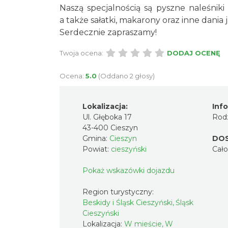
Naszą specjalnością są pyszne naleśnik
a także sałatki, makarony oraz inne dania 
Serdecznie zapraszamy!
Twoja ocena:
DODAJ OCENĘ
Ocena:
5.0
(Oddano 2 głosy)
Lokalizacja:
Inf
Ul. Głęboka 17
Rodz
43-400 Cieszyn
Gmina:
Cieszyn
DO
Powiat:
cieszyński
Cał
Pokaż wskazówki dojazdu
Region turystyczny:
Beskidy i Śląsk Cieszyński, Śląsk
Cieszyński
Lokalizacja:
W mieście, W