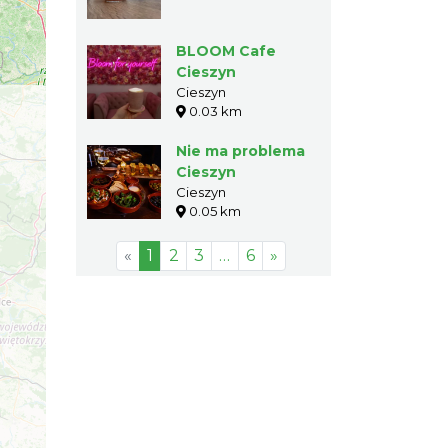
BLOOM Cafe
Cieszyn
Cieszyn
0.03 km
Nie ma problema
Cieszyn
Cieszyn
0.05 km
«
1
2
3
…
6
»