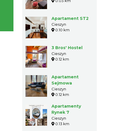
0.03 km
Apartament ST2
Cieszyn
0.10 km
3 Bros' Hostel
Cieszyn
0.12 km
Apartament
Sejmowa
Cieszyn
0.12 km
Apartamenty
Rynek 7
Cieszyn
0.13 km