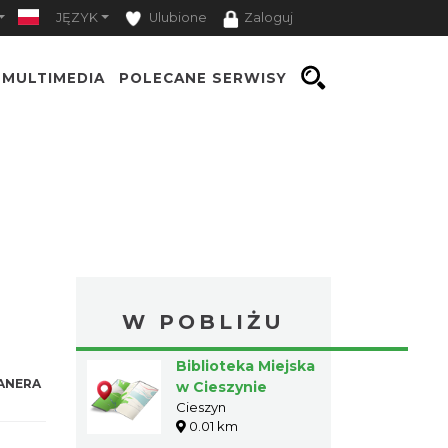
JĘZYK
Ulubione
Zaloguj
MULTIMEDIA
POLECANE SERWISY
W POBLIŻU
Biblioteka Miejska
ANERA
w Cieszynie
Cieszyn
0.01 km