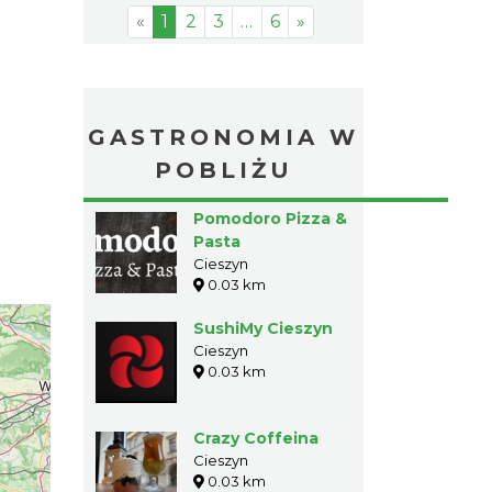
«
1
2
3
…
6
»
GASTRONOMIA W
POBLIŻU
Pomodoro Pizza &
Pasta
Cieszyn
0.03 km
SushiMy Cieszyn
Cieszyn
0.03 km
Crazy Coffeina
Cieszyn
0.03 km