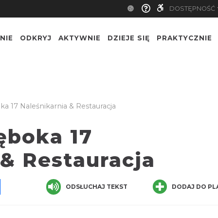
DOSTĘPNOŚĆ
NIE
ODKRYJ
AKTYWNIE
DZIEJE SIĘ
PRAKTYCZNIE
a 17 Naleśnikarnia & Restauracja
ęboka 17
 & Restauracja
pp
senger
Share
ODSŁUCHAJ TEKST
DODAJ DO PL