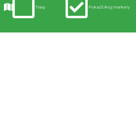
Trasy
Pokaż/Ukryj markery