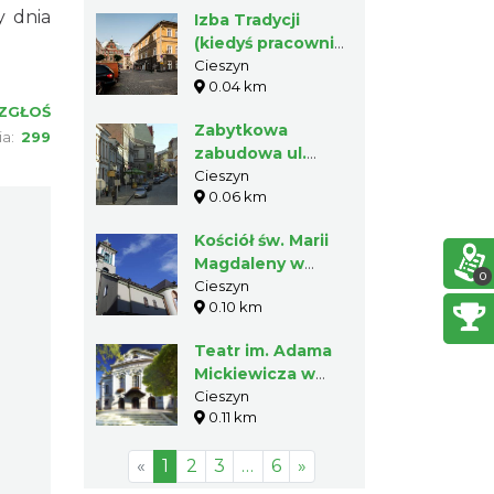
y dnia
Izba Tradycji
(kiedyś pracownia
Jerzego Wałgi) w
Cieszyn
0.04 km
Cieszynie
ZGŁOŚ
Zabytkowa
ia:
299
zabudowa ul.
Głębokiej w
Cieszyn
0.06 km
Cieszynie
Kościół św. Marii
Magdaleny w
0
Cieszynie
Cieszyn
0.10 km
Teatr im. Adama
Mickiewicza w
Cieszynie
Cieszyn
0.11 km
«
1
2
3
…
6
»