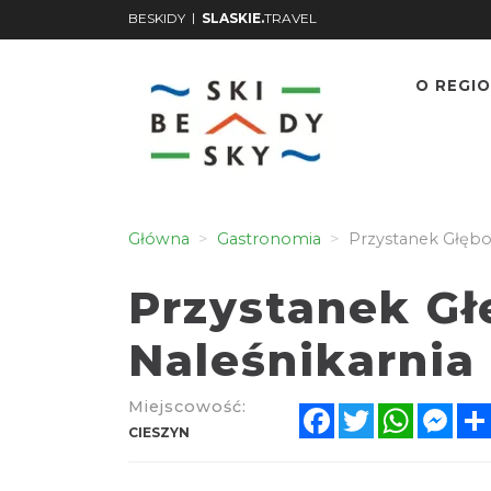
|
BESKIDY
SLASKIE.
TRAVEL
O REGIO
Główna
Gastronomia
Przystanek Głębok
Przystanek Gł
Naleśnikarnia
Miejscowość:
Facebook
Twitter
WhatsA
Mes
CIESZYN