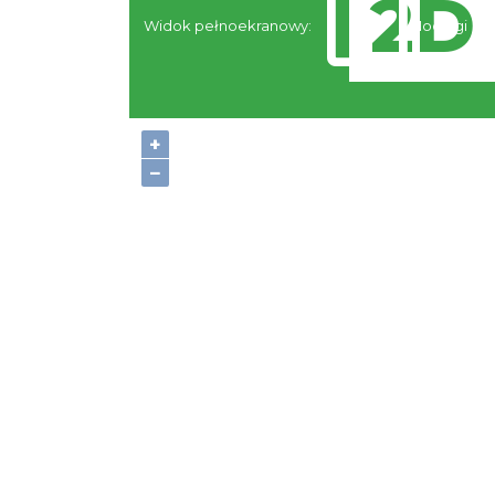
Widok pełnoekranowy:
Noclegi
+
−