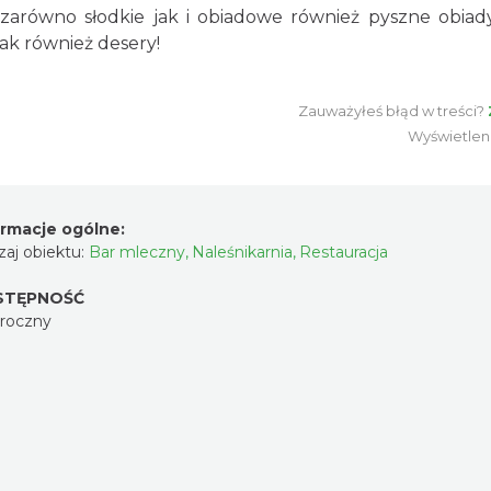
i zarówno słodkie jak i obiadowe również pyszne obiad
jak również desery!
Zauważyłeś błąd w treści?
Wyświetlen
ormacje ogólne:
aj obiektu:
Bar mleczny
,
Naleśnikarnia
,
Restauracja
STĘPNOŚĆ
oroczny