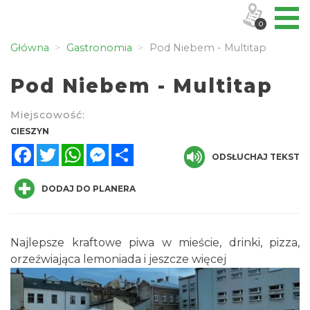
0
Główna
Gastronomia
Pod Niebem - Multitap
Pod Niebem - Multitap
Miejscowość:
CIESZYN
Facebook
Twitter
WhatsApp
Messenger
Share
ODSŁUCHAJ TEKST
DODAJ DO PLANERA
Najlepsze kraftowe piwa w mieście, drinki, pizza,
orzeźwiająca lemoniada i jeszcze więcej