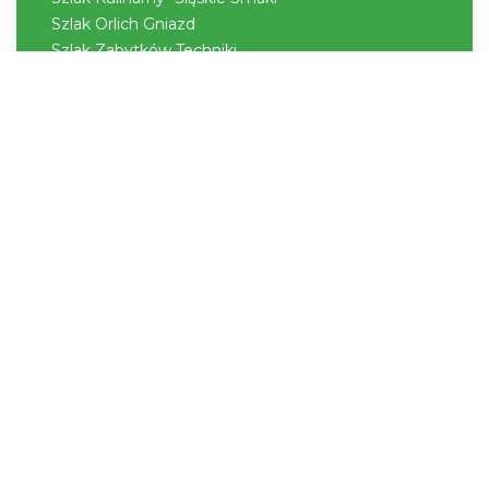
Szlak Orlich Gniazd
Szlak Zabytków Techniki
Szlak Architektury Drewnianej Województwa
Śląskiego
Industriada
Juromania
Szlak Przyrody
Śląskie z dzieckiem
Śląskie po zdrowie
Narty w Śląskim
Rowerem przez Śląskie
Kajakiem przez Śląskie
Regionalne
Beskidy
Śląsk Cieszyński
Jura Krakowsko-Częstochowska
Kraina Górnej Odry
Górnośląsko-Zagłębiowska Metropolia