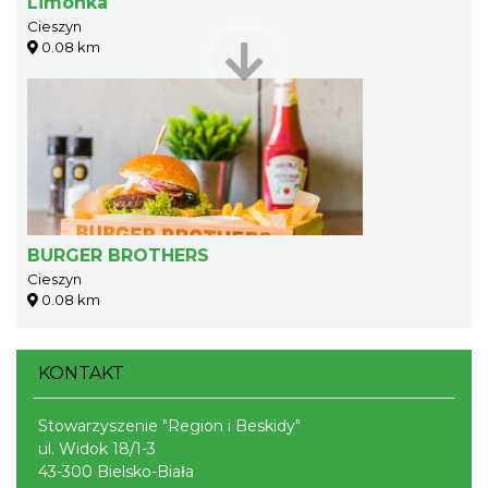
Limonka
Cieszyn
0.08 km
BURGER BROTHERS
Cieszyn
0.08 km
KONTAKT
Stowarzyszenie "Region i Beskidy"
ul. Widok 18/1-3
43-300 Bielsko-Biała