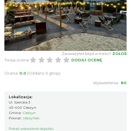
Zauważyłeś błąd w treści?
ZGŁOŚ
Twoja ocena:
DODAJ OCENĘ
Ocena:
0.0
(Oddano 0 głosy)
Wyświetlenia:
80
Lokalizacja:
Ul. Szeroka 3
43-400 Cieszyn
Gmina:
Cieszyn
Powiat:
cieszyński
Pokaż wskazówki dojazdu