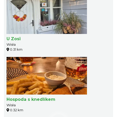
U Zosi
Wisła
0.31 km
Hospoda s knedlíkem
Wisła
0.32 km