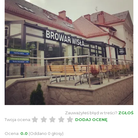
Zauważyłeś błąd w treści?
ZGŁOŚ
Twoja ocena:
DODAJ OCENĘ
Ocena:
0.0
(Oddano 0 głosy)