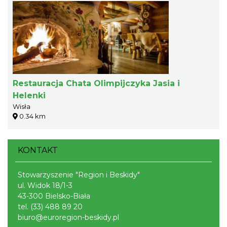
Restauracja Chata Olimpijczyka Jasia i
Helenki
Wisła
0.34 km
KONTAKT
Stowarzyszenie "Region i Beskidy"
ul. Widok 18/1-3
43-300 Bielsko-Biała
tel.
(33) 488 89 20
biuro@euroregion-beskidy.pl