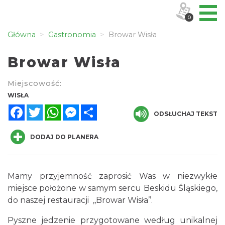
0
Główna
Gastronomia
Browar Wisła
Browar Wisła
Miejscowość:
WISŁA
Facebook
Twitter
WhatsApp
Messenger
Share
ODSŁUCHAJ TEKST
DODAJ DO PLANERA
Mamy przyjemność zaprosić Was w niezwykłe
miejsce położone w samym sercu Beskidu Śląskiego,
do naszej restauracji ,,Browar Wisła’’.
Pyszne jedzenie przygotowane według unikalnej