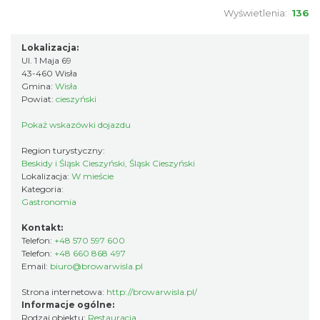
Wyświetlenia:
136
Lokalizacja:
Ul. 1 Maja 69
43-460 Wisła
Gmina:
Wisła
Powiat:
cieszyński
Pokaż wskazówki dojazdu
Region turystyczny:
Beskidy i Śląsk Cieszyński, Śląsk Cieszyński
Lokalizacja:
W mieście
Kategoria:
Gastronomia
Kontakt:
Telefon:
+48 570 597 600
Telefon:
+48 660 868 497
Email:
biuro@browarwisla.pl
Strona internetowa:
http://browarwisla.pl/
Informacje ogólne:
Rodzaj obiektu:
Restauracja