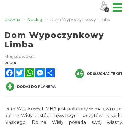
0
Główna
Noclegi
Dom Wypoczynkowy Limba
Dom Wypoczynkowy
Limba
Miejscowość:
WISŁA
Facebook
Twitter
WhatsApp
Messenger
Share
ODSŁUCHAJ TEKST
DODAJ DO PLANERA
Dom Wczasowy LIMBA jest położony w malowniczej
dolinie Wisły u stóp najwyższych szczytów Beskidu
Śląskiego. Dolina Wisły posiada swój własny,