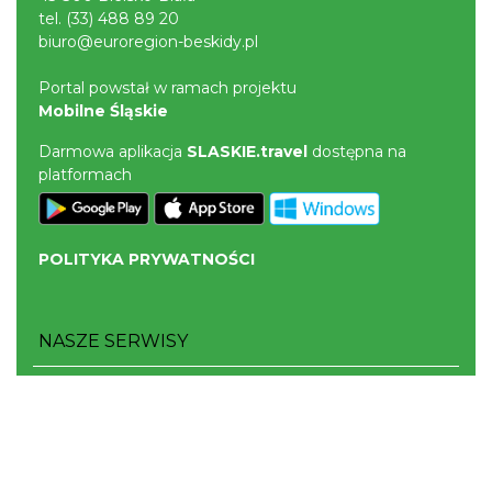
tel.
(33) 488 89 20
biuro@euroregion-beskidy.pl
Portal powstał w ramach projektu
Mobilne Śląskie
Darmowa aplikacja
SLASKIE.travel
dostępna na
platformach
POLITYKA PRYWATNOŚCI
NASZE SERWISY
Serwis Główny
SLASKIE.travel
Tematyczne