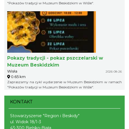
"Pokazów tradycji w Muzeum Beskidzkim w Wiśle".
Pokazy tradycji - pokaz pszczelarski w
Muzeum Beskidzkim
Wisła
2026-08-26
0.65 km
Zapraszamy na cykl wydarzenie w Muzeum Beskidzkim w ramach
"Pokazów tradycji w Muzeum Beskidzkim w Wiśle".
KONTAKT
Stowarzyszenie "Region i Beskidy"
ul. Widok 18/1-3
43-300 Bielsko-Biała