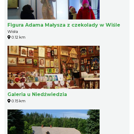
Figura Adama Małysza z czekolady w Wiśle
Wisła
0.12 km
Galeria u Niedźwiedzia
0.15 km