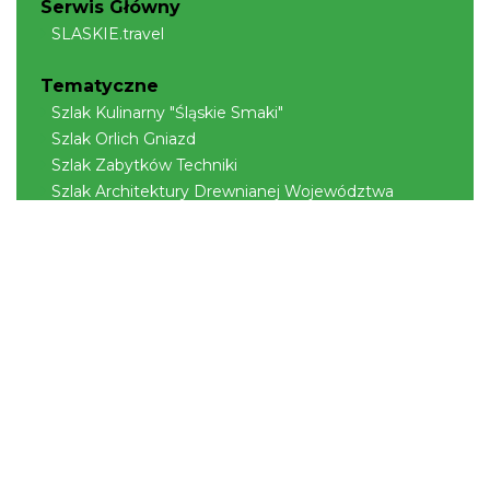
Serwis Główny
SLASKIE.travel
Tematyczne
Szlak Kulinarny "Śląskie Smaki"
Szlak Orlich Gniazd
Szlak Zabytków Techniki
Szlak Architektury Drewnianej Województwa
Śląskiego
Industriada
Juromania
Szlak Przyrody
Śląskie z dzieckiem
Śląskie po zdrowie
Narty w Śląskim
Rowerem przez Śląskie
Kajakiem przez Śląskie
Regionalne
Beskidy