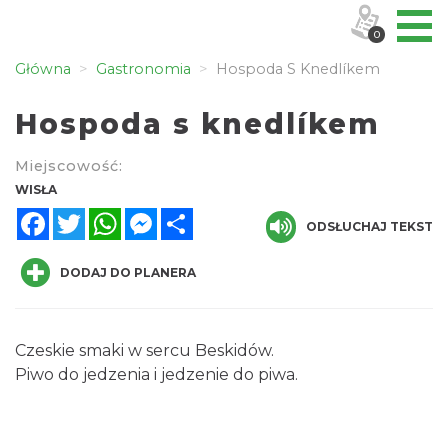
0
Główna
Gastronomia
Hospoda S Knedlíkem
Hospoda s knedlíkem
Miejscowość:
WISŁA
Facebook
Twitter
WhatsApp
Messenger
Share
ODSŁUCHAJ TEKST
DODAJ DO PLANERA
Czeskie smaki w sercu Beskidów.
Piwo do jedzenia i jedzenie do piwa.