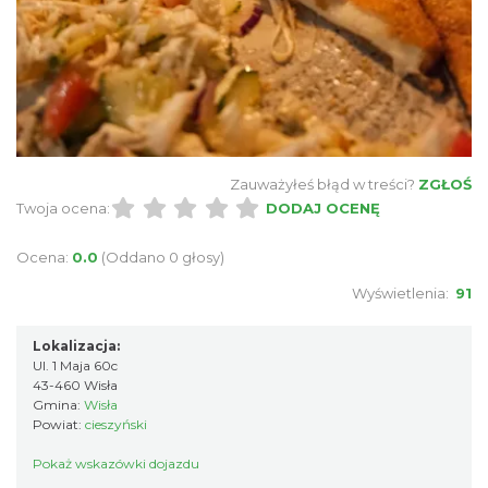
Zauważyłeś błąd w treści?
ZGŁOŚ
Twoja ocena:
DODAJ OCENĘ
Ocena:
0.0
(Oddano 0 głosy)
Wyświetlenia:
91
Lokalizacja:
Ul. 1 Maja 60c
43-460 Wisła
Gmina:
Wisła
Powiat:
cieszyński
Pokaż wskazówki dojazdu