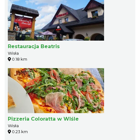
Restauracja Beatris
Wisła
0.18 km
Pizzeria Coloratta w WIśle
Wisła
0.23 km