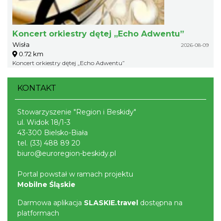
Koncert orkiestry dętej „Echo Adwentu”
Wisła
2026-08-09
0.72 km
Koncert orkiestry dętej „Echo Adwentu”
KONTAKT
Stowarzyszenie "Region i Beskidy"
ul. Widok 18/1-3
43-300 Bielsko-Biała
tel.
(33) 488 89 20
biuro@euroregion-beskidy.pl
Portal powstał w ramach projektu
Mobilne Śląskie
Darmowa aplikacja
SLASKIE.travel
dostępna na
platformach