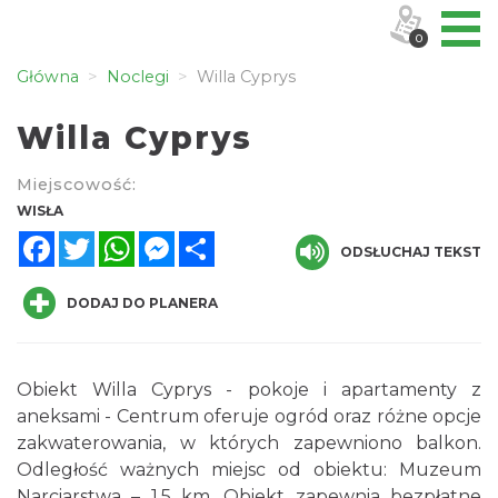
0
Główna
Noclegi
Willa Cyprys
Willa Cyprys
Miejscowość:
WISŁA
Facebook
Twitter
WhatsApp
Messenger
Share
ODSŁUCHAJ TEKST
DODAJ DO PLANERA
Obiekt Willa Cyprys - pokoje i apartamenty z
aneksami - Centrum oferuje ogród oraz różne opcje
zakwaterowania, w których zapewniono balkon.
Odległość ważnych miejsc od obiektu: Muzeum
Narciarstwa – 1,5 km. Obiekt zapewnia bezpłatne