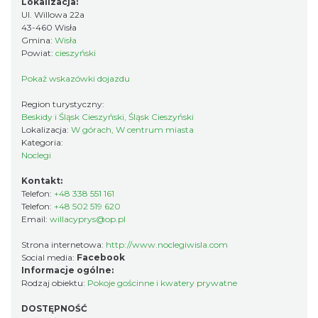
Lokalizacja:
Ul. Willowa 22a
43-460 Wisła
Gmina:
Wisła
Powiat:
cieszyński
Pokaż wskazówki dojazdu
Region turystyczny:
Beskidy i Śląsk Cieszyński, Śląsk Cieszyński
Lokalizacja:
W górach, W centrum miasta
Kategoria:
Noclegi
Kontakt:
Telefon:
+48 338 551 161
Telefon:
+48 502 519 620
Email:
willacyprys@op.pl
Strona internetowa:
http://www.noclegiwisla.com
Social media:
Facebook
Informacje ogólne:
Rodzaj obiektu:
Pokoje gościnne i kwatery prywatne
DOSTĘPNOŚĆ