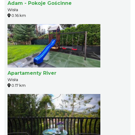
Adam - Pokoje Gościnne
Wisła
0.16 km
Apartamenty River
Wisła
0.17 km