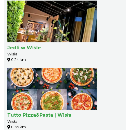
Jedli w Wiśle
Wisła
0.24 km
Tutto Pizza&Pasta | Wisła
Wisła
0.65 km