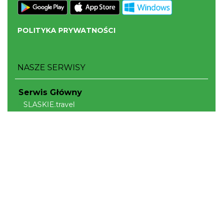
POLITYKA PRYWATNOŚCI
NASZE SERWISY
Serwis Główny
SLASKIE.travel
Tematyczne
Szlak Kulinarny "Śląskie Smaki"
Szlak Orlich Gniazd
Szlak Zabytków Techniki
Szlak Architektury Drewnianej Województwa
Śląskiego
Industriada
Juromania
Szlak Przyrody