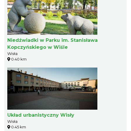
Niedźwiadki w Parku im. Stanisława
Kopczyńskiego w Wiśle
Wisła
0.40 km
Układ urbanistyczny Wisły
Wisła
0.45 km