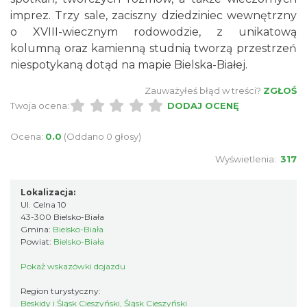
imprez. Trzy sale, zaciszny dziedziniec wewnętrzny
o XVIII-wiecznym rodowodzie, z unikatową
kolumną oraz kamienną studnią tworzą przestrzeń
niespotykaną dotąd na mapie Bielska-Białej.
Zauważyłeś błąd w treści?
ZGŁOŚ
Twoja ocena:
DODAJ OCENĘ
Ocena:
0.0
(Oddano 0 głosy)
Wyświetlenia:
317
Lokalizacja:
Ul. Celna 10
43-300 Bielsko-Biała
Gmina:
Bielsko-Biała
Powiat:
Bielsko-Biała
Pokaż wskazówki dojazdu
Region turystyczny:
Beskidy i Śląsk Cieszyński, Śląsk Cieszyński