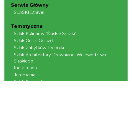
Serwis Główny
SLASKIE.travel
Tematyczne
Szlak Kulinarny "Śląskie Smaki"
Szlak Orlich Gniazd
Szlak Zabytków Techniki
Szlak Architektury Drewnianej Województwa
Śląskiego
Industriada
Juromania
Szlak Przyrody
Śląskie z dzieckiem
Śląskie po zdrowie
Narty w Śląskim
Rowerem przez Śląskie
Kajakiem przez Śląskie
Regionalne
Beskidy