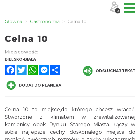
0
Główna
Gastronomia
Celna 10
Celna 10
Miejscowość:
BIELSKO-BIAŁA
Facebook
Twitter
WhatsApp
Messenger
Share
ODSŁUCHAJ TEKST
DODAJ DO PLANERA
Celna 10 to miejsce,do którego chcesz wracać.
Stworzone z klimatem w zrewitalizowanej
kamienicy obok Rynku Starego Miasta. Łączy w
sobie najlepsze cechy doskonałego miejsca do
spotkań, twórczych rozmów, a także wieczornych