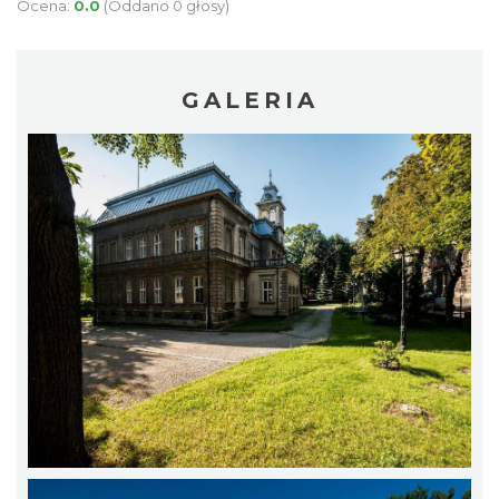
Ocena:
0.0
(Oddano 0 głosy)
GALERIA