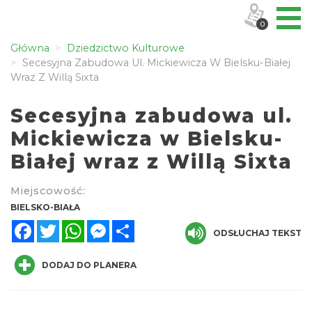
0
Główna
Dziedzictwo Kulturowe
Secesyjna Zabudowa Ul. Mickiewicza W Bielsku-Białej
Wraz Z Willą Sixta
Secesyjna zabudowa ul.
Mickiewicza w Bielsku-
Białej wraz z Willą Sixta
Miejscowość:
BIELSKO-BIAŁA
Facebook
Twitter
WhatsApp
Messenger
Share
ODSŁUCHAJ TEKST
DODAJ DO PLANERA