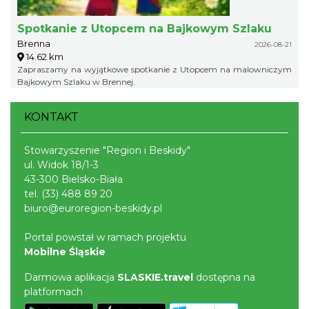
Spotkanie z Utopcem na Bajkowym Szlaku
Brenna
2026-08-21
14.62 km
Zapraszamy na wyjątkowe spotkanie z Utopcem na malowniczym
Bajkowym Szlaku w Brennej.
KONTAKT
Stowarzyszenie "Region i Beskidy"
ul. Widok 18/1-3
43-300 Bielsko-Biała
tel.
(33) 488 89 20
biuro@euroregion-beskidy.pl
Portal powstał w ramach projektu
Mobilne Śląskie
Darmowa aplikacja
SLASKIE.travel
dostępna na
platformach