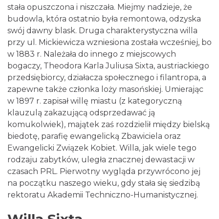
stała opuszczona i niszczała. Miejmy nadzieje, że
budowla, która ostatnio była remontowa, odzyska
swój dawny blask. Druga charakterystyczna willa
przy ul. Mickiewicza wzniesiona została wcześniej, bo
w 1883 r. Należała do innego z miejscowych
bogaczy, Theodora Karla Juliusa Sixta, austriackiego
przedsiębiorcy, działacza społecznego i filantropa, a
zapewne także członka loży masońskiej. Umierając
w 1897 r. zapisał willę miastu (z kategoryczną
klauzulą zakazującą odsprzedawać ją
komukolwiek), majątek zaś rozdzielił między bielską
biedotę, parafię ewangelicką Zbawiciela oraz
Ewangelicki Związek Kobiet. Willa, jak wiele tego
rodzaju zabytków, uległa znacznej dewastacji w
czasach PRL. Pierwotny wygląda przywrócono jej
na początku naszego wieku, gdy stała się siedzibą
rektoratu Akademii Techniczno-Humanistycznej.