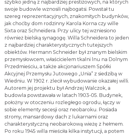
szybko jedną z najbardziej prestiżowych, na których
swoje budowle wznosili najbogatsi. Powstał tu
szereg reprezentacyjnych, znakomitych budynków,
jak choćby dom rodzinny Karola Korna czy wille
Sixta oraz Schneidera. Przy ulicy tej wzniesiono
również bielską synagogę. Willa Schneidera to jeden
z najbardziej charakterystycznych tutejszych
obiektów. Hermann Schneider był znanym bielskim
przemysłowcem, właścicielem tkalni lnu na Dolnym
Przedmieściu, a także akcjonariuszem Spółki
Akcyjnej Przemysłu Jutowego „Unia” z siedzibą w
Wiedniu. W 1902 r. zlecił wybudowanie okazałej willi.
Autorem jej projektu był Andrzej Walczok, a
budowla powstawała w latach 1903-05. Budynek,
położny w otoczeniu rozległego ogrodu, łączy w
sobie elementy secesji oraz neobaroku. Posiada
stromy, mansardowy dach z lukarnami oraz
charakterystyczną neobarokową wieżę z hełmem.
Po roku 1945 willa mieściła kilka instytucji, a potem