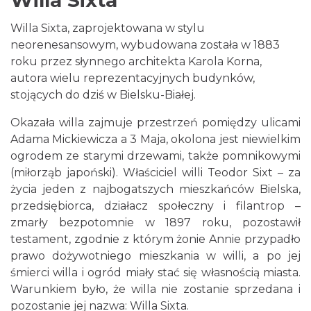
Willa Sixta
Willa Sixta, zaprojektowana w stylu
neorenesansowym, wybudowana została w 1883
roku przez słynnego architekta Karola Korna,
autora wielu reprezentacyjnych budynków,
stojących do dziś w Bielsku-Białej.
Okazała willa zajmuje przestrzeń pomiędzy ulicami
Adama Mickiewicza a 3 Maja, okolona jest niewielkim
ogrodem ze starymi drzewami, także pomnikowymi
(miłorząb japoński). Właściciel willi Teodor Sixt – za
życia jeden z najbogatszych mieszkańców Bielska,
przedsiębiorca, działacz społeczny i filantrop –
zmarły bezpotomnie w 1897 roku, pozostawił
testament, zgodnie z którym żonie Annie przypadło
prawo dożywotniego mieszkania w willi, a po jej
śmierci willa i ogród miały stać się własnością miasta.
Warunkiem było, że willa nie zostanie sprzedana i
pozostanie jej nazwa: Willa Sixta.