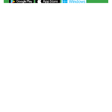
POLITYKA PRYWATNOŚCI
NASZE SERWISY
Serwis Główny
SLASKIE.travel
Tematyczne
Szlak Kulinarny "Śląskie Smaki"
Szlak Orlich Gniazd
Szlak Zabytków Techniki
Szlak Architektury Drewnianej Województwa
Śląskiego
Industriada
Juromania
Szlak Przyrody