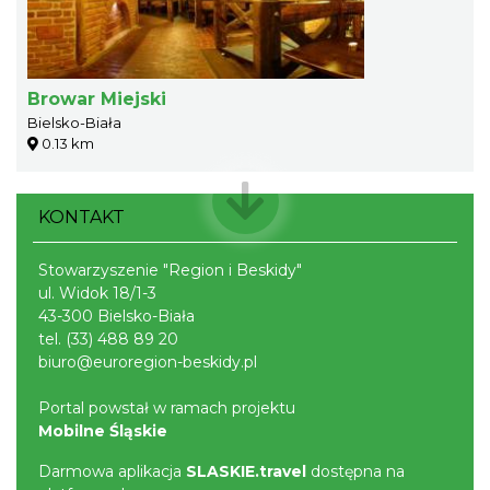
Browar Miejski
Bielsko-Biała
0.13 km
KONTAKT
Stowarzyszenie "Region i Beskidy"
ul. Widok 18/1-3
43-300 Bielsko-Biała
tel.
(33) 488 89 20
biuro@euroregion-beskidy.pl
Portal powstał w ramach projektu
Mobilne Śląskie
Darmowa aplikacja
SLASKIE.travel
dostępna na