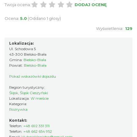
Twoja ocena:
DODAJ OCENĘ
Ocena:
5.0
(Oddano 1 głosy)
Wyświetlenia:
129
Lokalizacja:
Ul. Schodowa 5
43-300 Bielsko-Biała
Gmina:
Bielsko-Biała
Powiat:
Bielsko-Biała
Pokaż wskazówki dojazdu
Region turystyczny:
Śląsk, Śląsk Cieszyński
Lokalizacja:
W mieście
Kategoria:
Rozrywka
Kontakt:
Telefon:
+48 692 331 311
Telefon:
+48 662 654 952
Email:
klubpiekloniebo@gmail.com