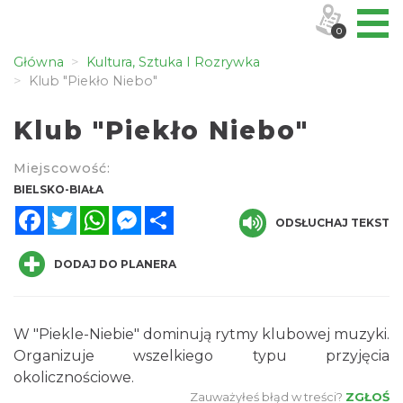
0
Główna
Kultura, Sztuka I Rozrywka
Klub "Piekło Niebo"
Klub "Piekło Niebo"
Miejscowość:
BIELSKO-BIAŁA
Facebook
Twitter
WhatsApp
Messenger
Share
ODSŁUCHAJ TEKST
DODAJ DO PLANERA
W "Piekle-Niebie" dominują rytmy klubowej muzyki.
Organizuje wszelkiego typu przyjęcia
okolicznościowe.
Zauważyłeś błąd w treści?
ZGŁOŚ