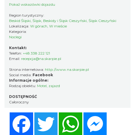
Pokaż wskazówki dojazdu
Region turystyczny:
Beskid Śląski, Śląsk, Beskidy i Śląsk Cieszyński, Śląsk Cieszyński
Lokalizacja:
W górach, W mieście
Kategoria:
Noclegi
Kontakt:
Telefon:
+48 338 222 121
Email:
recepcja@na.skarpie.pl
Strona internetowa:
http://www.na.skarpie.pl
Social media:
Facebook
Informacje ogólne:
Rodzaj obiektu:
Motel, zajazd
DOSTĘPNOŚĆ
Całoroczny
Facebook
Twitter
WhatsApp
Messenger