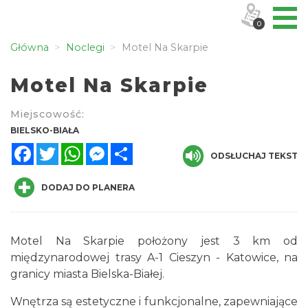
0
Główna
Noclegi
Motel Na Skarpie
Motel Na Skarpie
Miejscowość:
BIELSKO-BIAŁA
Facebook
Twitter
WhatsApp
Messenger
Share
ODSŁUCHAJ TEKST
DODAJ DO PLANERA
Motel Na Skarpie położony jest 3 km od
międzynarodowej trasy A-1 Cieszyn - Katowice, na
granicy miasta Bielska-Białej.
Wnętrza są estetyczne i funkcjonalne, zapewniające