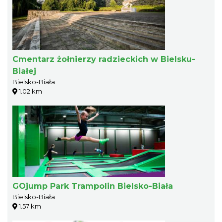
Cmentarz żołnierzy radzieckich w Bielsku-
Białej
Bielsko-Biała
1.02 km
GOjump Park Trampolin Bielsko-Biała
Bielsko-Biała
1.57 km