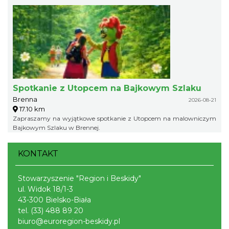
Spotkanie z Utopcem na Bajkowym Szlaku
Brenna
2026-08-21
17.10 km
Zapraszamy na wyjątkowe spotkanie z Utopcem na malowniczym
Bajkowym Szlaku w Brennej.
KONTAKT
Stowarzyszenie "Region i Beskidy"
ul. Widok 18/1-3
43-300 Bielsko-Biała
tel.
(33) 488 89 20
biuro@euroregion-beskidy.pl