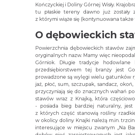
Kończyckiej i Doliny Górnej Wisły. Krajobr
tu płaskie tereny dawno już zostały
z którymi wiąże się (kontynuowana także
O dębowieckich st
Powierzchnia dębowieckich stawów zajm
oryginalnych nazw. Mamy więc nieopodal
Górniok. Długie tradycje hodowlane
przedsiębiorstwem tej branży jest 
prowadzone są wylęgi wielu gatunków ry
jaź, płoć, sum, szczupak, sandacz, okoń,
przyczyniają się do znacznych wahań poz
stawów wraz z Knajką, która częściowo
- posiada bieg bardziej naturalny, je
z których część stanowią rośliny rzadk
w okolicy doliny Knajki należą m.in. trz
interesujące w miejscu zwanym „Na Bag
dębów pięć zarejestrowanych jest jak