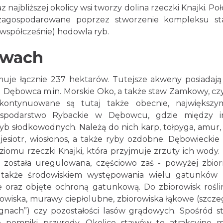
az najbliższej okolicy wsi tworzy dolina rzeczki Knajki. Po
 zagospodarowane poprzez stworzenie kompleksu st
 współcześnie) hodowla ryb.
awach
uje łącznie 237 hektarów. Tutejsze akweny posiadają
 Dębowca m.in. Morskie Oko, a także staw Zamkowy, cz
 kontynuowane są tutaj także obecnie, największy
Gospodarstwo Rybackie w Dębowcu, gdzie między i
b słodkowodnych. Należą do nich karp, tołpyga, amur, 
 jesiotr, wiosłonos, a także ryby ozdobne. Dębowieckie
iomu rzeczki Knajki, która przyjmuje zrzuty ich wody.
 została uregulowana, częściowo zaś - powyżej zbio
st także środowiskiem występowania wielu gatunków r
ie oraz objęte ochroną gatunkową. Do zbiorowisk rośl
cinowiska, murawy ciepłolubne, zbiorowiska łąkowe (szcze
nach”) czy pozostałości lasów grądowych. Spośród s
o pomniki przyrody. Okolice stawów to atrakcyjne m