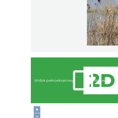
Widok pełnoekranowy:
Noclegi
+
−