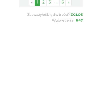
«
1
2
3
…
6
»
Zauważyłeś błąd w treści?
ZGŁOŚ
Wyświetlenia:
847