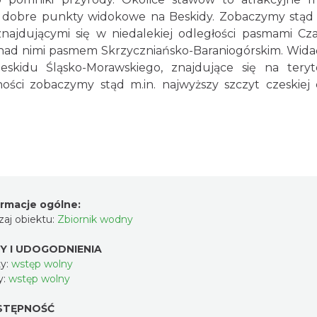
w dobre punkty widokowe na Beskidy. Zobaczymy stąd
najdującymi się w niedalekiej odległości pasmami Czan
nad nimi pasmem Skrzyczniańsko-Baraniogórskim. Wida
eskidu Śląsko-Morawskiego, znajdujące się na tery
ności zobaczymy stąd m.in. najwyższy szczyt czeskiej 
ormacje ogólne:
aj obiektu:
Zbiornik wodny
Y I UDOGODNIENIA
y:
wstęp wolny
y:
wstęp wolny
STĘPNOŚĆ