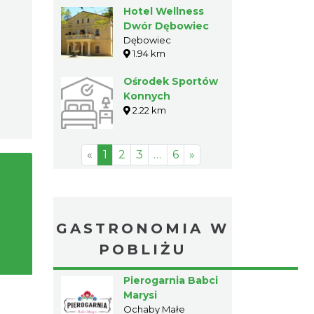
Hotel Wellness
Dwór Dębowiec
Dębowiec
1.94 km
Ośrodek Sportów
Konnych
2.22 km
«
1
2
3
…
6
»
GASTRONOMIA W
POBLIŻU
Pierogarnia Babci
Marysi
Ochaby Małe