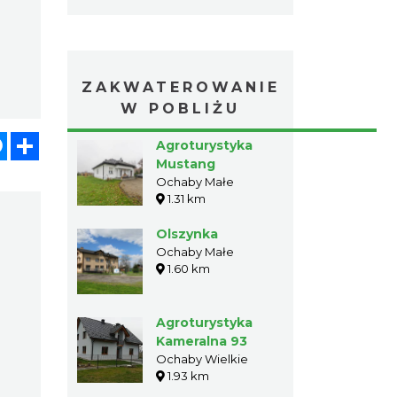
ZAKWATEROWANIE
W POBLIŻU
atsApp
Messenger
Share
Agroturystyka
Mustang
Ochaby Małe
1.31 km
Olszynka
Ochaby Małe
1.60 km
Agroturystyka
Kameralna 93
Ochaby Wielkie
1.93 km