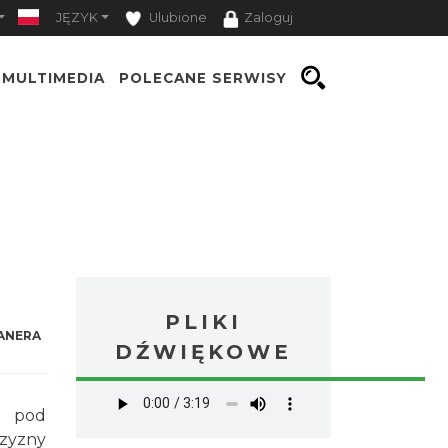
JĘZYK
Ulubione
Zaloguj
MULTIMEDIA
POLECANE SERWISY
PLIKI
ANERA
DŹWIĘKOWE
a pod
czyzny