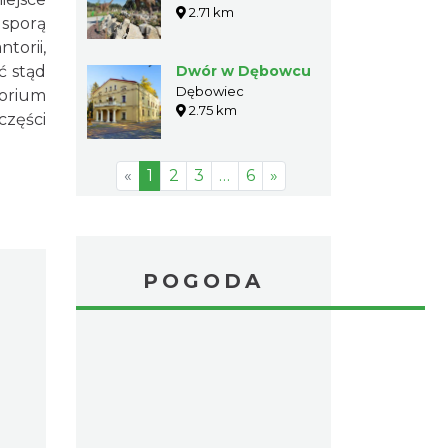
2.71 km
 sporą
torii,
ć stąd
Dwór w Dębowcu
Dębowiec
torium
2.75 km
części
«
1
2
3
…
6
»
POGODA