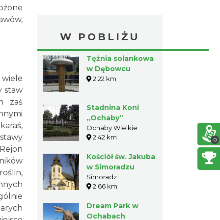
łożone
awów,
W POBLIŻU
Tężnia solankowa
w Dębowcu
 wiele
2.22 km
y staw
m zaś
Stadnina Koni
nnymi
„Ochaby”
karaś,
Ochaby Wielkie
 stawy
2.42 km
0
 Rejon
Kościół św. Jakuba
rników
w Simoradzu
oślin,
Simoradz
innych
2.66 km
gólnie
Dream Park w
tarych
Ochabach
iejsce