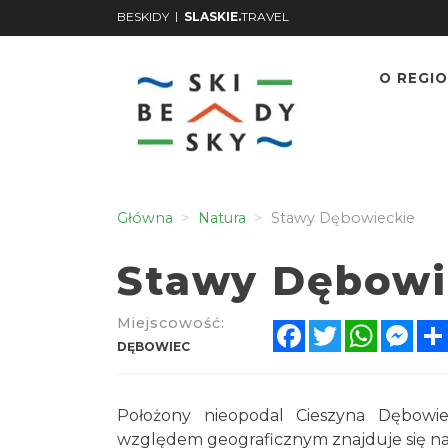
|
BESKIDY
SLASKIE.
TRAVEL
O REGIO
Główna
Natura
Stawy Dębowieckie
Stawy Dębowi
Miejscowość:
Facebook
Twitter
WhatsA
Mes
DĘBOWIEC
Położony nieopodal Cieszyna Dębowi
względem geograficznym znajduje się na