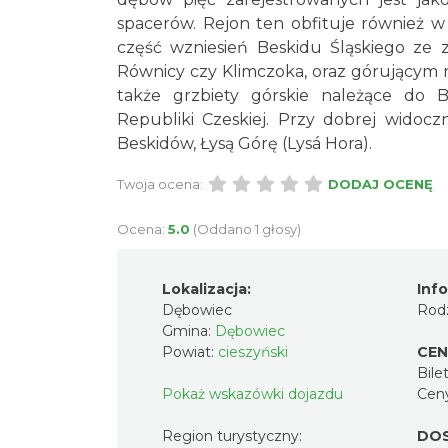
spacerów. Rejon ten obfituje również 
część wzniesień Beskidu Śląskiego ze z
Równicy czy Klimczoka, oraz górującym 
także grzbiety górskie należące do B
Republiki Czeskiej. Przy dobrej widocz
Beskidów, Łysą Górę (Lysá Hora).
Twoja ocena:
DODAJ OCENĘ
Ocena:
5.0
(Oddano 1 głosy)
Lokalizacja:
Inf
Dębowiec
Rodz
Gmina:
Dębowiec
Powiat:
cieszyński
CEN
Bilet
Pokaż wskazówki dojazdu
Cen
Region turystyczny:
DO