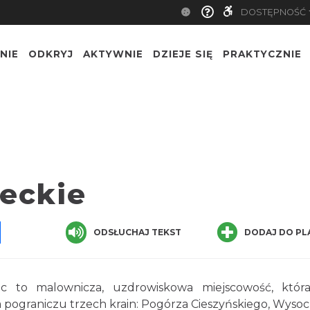
DOSTĘPNOŚĆ
NIE
ODKRYJ
AKTYWNIE
DZIEJE SIĘ
PRAKTYCZNIE
eckie
pp
senger
Share
ODSŁUCHAJ TEKST
DODAJ DO PL
ec to malownicza, uzdrowiskowa miejscowość, któr
 pograniczu trzech krain: Pogórza Cieszyńskiego, Wyso