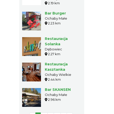
2.19 km
Bar Burger
Ochaby Małe
2.23 km
Restauracja
Solanka
Dębowiec
2.27 km
Restauracja
Kasztanka
Ochaby Wielkie
2.44 km
Bar SKANSEN
Ochaby Małe
2.96 km