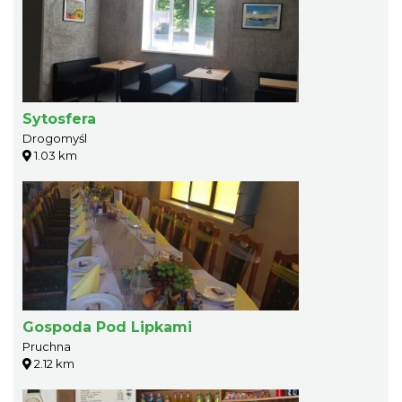
Sytosfera
Drogomyśl
1.03 km
Gospoda Pod Lipkami
Pruchna
2.12 km