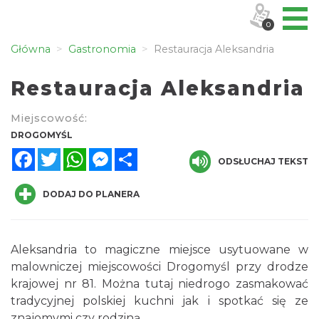
0
Główna
Gastronomia
Restauracja Aleksandria
Restauracja Aleksandria
Miejscowość:
DROGOMYŚL
Facebook
Twitter
WhatsApp
Messenger
Share
ODSŁUCHAJ TEKST
DODAJ DO PLANERA
Aleksandria to magiczne miejsce usytuowane w
malowniczej miejscowości Drogomyśl przy drodze
krajowej nr 81. Można tutaj niedrogo zasmakować
tradycyjnej polskiej kuchni jak i spotkać się ze
znajomymi czy rodziną.