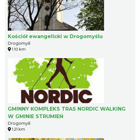
Kościół ewangelicki w Drogomyślu
Drogomyśl
1.10 km
GMINNY KOMPLEKS TRAS NORDIC WALKING
W GMINIE STRUMIEŃ
Drogomyśl
1.21 km