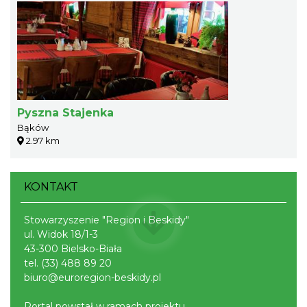
Pyszna Stajenka
Bąków
2.97 km
KONTAKT
Stowarzyszenie "Region i Beskidy"
ul. Widok 18/1-3
43-300 Bielsko-Biała
tel.
(33) 488 89 20
biuro@euroregion-beskidy.pl
Portal powstał w ramach projektu