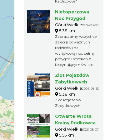
Kaplicówce"
Nietoperzowa
Noc Przygód
Górki Wielkie
2026-08-07
5.38 km
Zapraszamy wszystkie
dzieci (i odważnych
rodziców) na
wyjątkową noc pełną
przygód i spotkań z
fascynującym światem
nietoperzy!
Zlot Pojazdów
Zabytkowych
Górki Wielkie
2026-08-16
5.38 km
Zlot Pojazdów
Zabytkowych
Otwarte Wrota
Krainy Podkowca
– odkryj
Górki Wielkie
2026-08-07
5.55 km
fascynujący świat