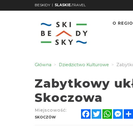
|
BESKIDY
SLASKIE.
TRAVEL
O REGIO
Główna
Dziedzictwo Kulturowe
Zabytko
Zabytkowy uk
Skoczowa
Miejscowość:
Facebook
Twitter
WhatsA
Mes
SKOCZÓW