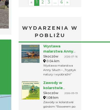
«
1
2
3
…
6
»
WYDARZENIA W
POBLIŻU
Wystawa
malarstwa Anny
Siłuch – „Tryptyk
Skoczów
2026-07-16
0.04 km
natury i
Wystawa malarstwa
wyobraźni”
Anny Siłuch – „Tryptyk
natury i wyobraźni”
Zawody w
kolarstwie
górskim
Skoczów
2026-09-19
1.08 km
"Rowerem po
Zawody w kolarstwie
Kaplicówce"
górskim "Rowerem po