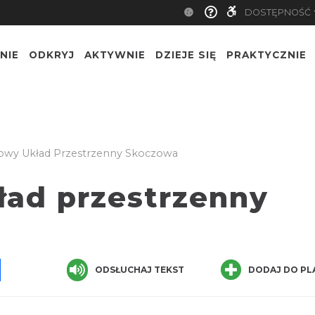
DOSTĘPNOŚĆ
NIE
ODKRYJ
AKTYWNIE
DZIEJE SIĘ
PRAKTYCZNIE
wy Układ Przestrzenny Skoczowa
ład przestrzenny
pp
senger
Share
ODSŁUCHAJ TEKST
DODAJ DO PL