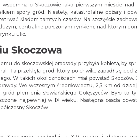
yk, wspomina o Skoczowie jako pierwszym mieście nad
łkiem spory gród. Niestety, katastrofalne pożary i po
zetrwać śladom tamtych czasów. Na szczęście zachowa
 dużym, centralnie położonym rynkiem, nad którym do
rynku ulic.
iu Skoczowa
emu do skoczowskiej praosady przybyła kobieta, by sp
li. Ta przeklęła gród, który po chwili... zapadł się pod z
rego. W takich okolicznościach miał powstać Skoczów. 
 prawdy. We wczesnym średniowieczu, 2,5 km od dzisie
u gród plemienia słowiańskiego Gołęszyców. Było to t
szczone najpewniej w IX wieku. Następna osada powst
 współczesny Skoczów.
ym Skoczowie pochodzi z XIV wieku i dotyczy wa