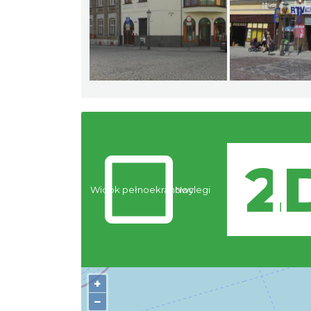
Widok pełnoekranowy:
Noclegi
+
−