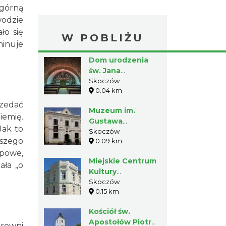
 górną
wodzie
ło się
W POBLIŻU
minuje
Dom urodzenia
św. Jana
Sarkandra –
Skoczów
0.04 km
Muzeum w
Skoczowie
rzedać
Muzeum im.
iemię.
Gustawa
Jak to
Morcinka w
Skoczów
jszego
0.09 km
Skoczowie
ypowe,
Miejskie Centrum
ała „o
Kultury
"INTEGRATOR"
Skoczów
0.15 km
Kościół św.
Apostołów Piotra i
rowni