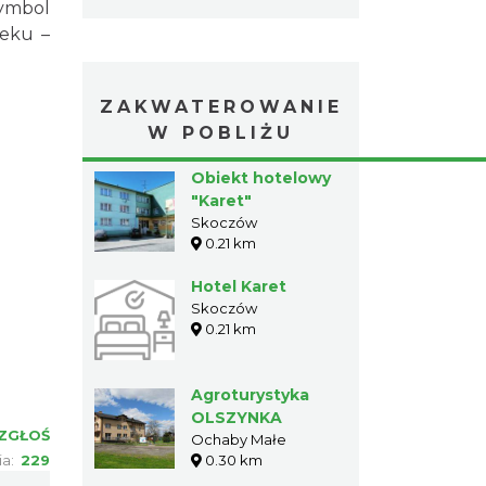
symbol
ieku –
ZAKWATEROWANIE
W POBLIŻU
Obiekt hotelowy
"Karet"
Skoczów
0.21 km
Hotel Karet
Skoczów
0.21 km
Agroturystyka
OLSZYNKA
ZGŁOŚ
Ochaby Małe
ia:
229
0.30 km