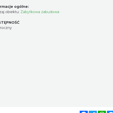
ormacje ogólne:
aj obiektu:
Zabytkowa zabudowa
STĘPNOŚĆ
oroczny
Facebook
Twitter
Wh