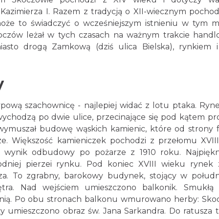
 Kazimierza I. Razem z tradycją o XII-wiecznym pocho
może to świadczyć o wcześniejszym istnieniu w tym m
koczów leżał w tych czasach na ważnym trakcie hand
asto drogą Zamkową (dziś ulica Bielska), rynkiem i
y
pową szachownicę - najlepiej widać z lotu ptaka. Ryne
ychodzą po dwie ulice, przecinające się pod kątem pr
 wymuszał budowę wąskich kamienic, które od strony 
cze. Większość kamieniczek pochodzi z przełomu XVIII
o wynik odbudowy po pożarze z 1910 roku. Najpiękn
dniej pierzei rynku. Pod koniec XVIII wieku rynek 
sza. To zgrabny, barokowy budynek, stojący w połud
ętra. Nad wejściem umieszczono balkonik. Smukłą 
nią. Po obu stronach balkonu wmurowano herby: Sko
eży umieszczono obraz św. Jana Sarkandra. Do ratusza tu