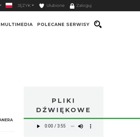
JĘZYK
Ulubione
Zaloguj
MULTIMEDIA
POLECANE SERWISY
PLIKI
DŹWIĘKOWE
ANERA