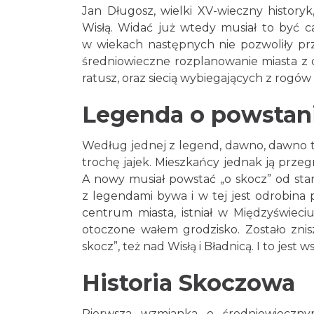
Jan Długosz, wielki XV-wieczny histor
Wisłą. Widać już wtedy musiał to być ca
w wiekach następnych nie pozwoliły pr
średniowieczne rozplanowanie miasta z
ratusz, oraz siecią wybiegających z rogów 
Legenda o powstan
Według jednej z legend, dawno, dawno t
trochę jajek. Mieszkańcy jednak ją przegna
A nowy musiał powstać „o skocz” od sta
z legendami bywa i w tej jest odrobina
centrum miasta, istniał w Międzyświeci
otoczone wałem grodzisko. Zostało zni
skocz”, też nad Wisłą i Bładnicą. I to jest
Historia Skoczowa
Pierwsza wzmianka o średniowieczn