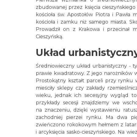
zbudowanej przez księcia cieszyńskiego
kościoła św. Apostołów Piotra i Pawła 
kościoła i zamku niż samego miasta. S
Prowadził on z Krakowa i przecinał mi
Cieszyńską.
Układ urbanistyczn
Średniowieczny układ urbanistyczny - ty
prawie kwadratowy. Z jego narożników w
Prostokątny kształt parceli przy rynku
mieściły sklepy czy zakłady rzemieślni
wieku, jednak ich secesyjny wygląd t
przykłady secesji znajdziemy we wscho
na znaczeniu, dzięki wystawieniu ratu
zachodniej pierzei rynku. Ma dwa pi
zwieńczono rokokowym hełmem z latar
i arcyksięcia sasko-cieszyńskiego. Na wi