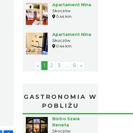
Apartament Nina
Skoczów
0.44 km
Apartament Nina
Skoczów
0.44 km
«
1
2
3
…
6
»
GASTRONOMIA W
POBLIŻU
Bistro Szara
Reneta
Skoczów
atsApp
Messenger
Share