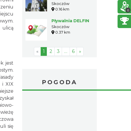
Pawła w
Skoczów
dzeniu
0.16 km
Skoczowie
0
iejscu
lowym.
Pływalnia DELFIN
Skoczów
 ulicą
0.37 km
«
1
2
3
…
6
»
k jest
ostym.
fasady
POGODA
 i XIX
iejsze
zyskał
niowo-
wieżę
czowa
li się