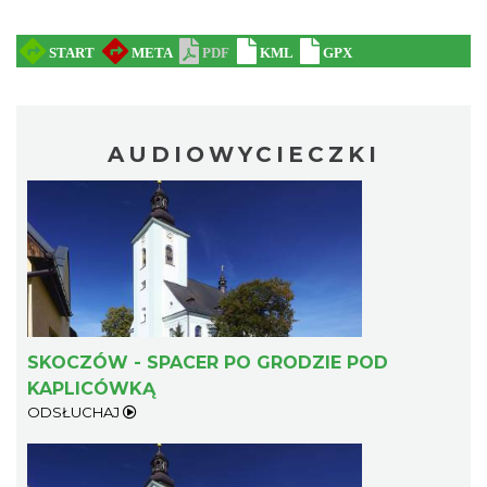
AUDIOWYCIECZKI
SKOCZÓW - SPACER PO GRODZIE POD
KAPLICÓWKĄ
ODSŁUCHAJ