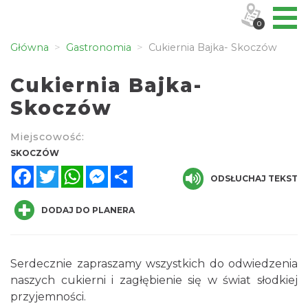
0
Główna
Gastronomia
Cukiernia Bajka- Skoczów
Cukiernia Bajka-
Skoczów
Miejscowość:
SKOCZÓW
Facebook
Twitter
WhatsApp
Messenger
Share
ODSŁUCHAJ TEKST
DODAJ DO PLANERA
Serdecznie zapraszamy wszystkich do odwiedzenia
naszych cukierni i zagłębienie się w świat słodkiej
przyjemności.