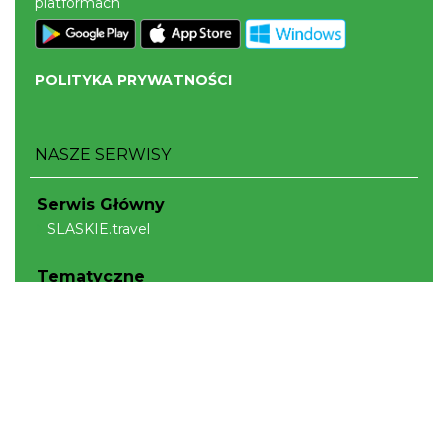
platformach
POLITYKA PRYWATNOŚCI
NASZE SERWISY
Serwis Główny
SLASKIE.travel
Tematyczne
Szlak Kulinarny "Śląskie Smaki"
Szlak Orlich Gniazd
Szlak Zabytków Techniki
Szlak Architektury Drewnianej Województwa
Śląskiego
Industriada
Juromania