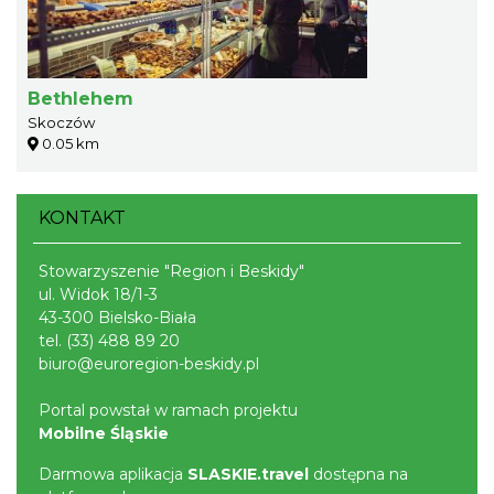
Bethlehem
Skoczów
0.05 km
KONTAKT
Stowarzyszenie "Region i Beskidy"
ul. Widok 18/1-3
43-300 Bielsko-Biała
tel.
(33) 488 89 20
biuro@euroregion-beskidy.pl
Portal powstał w ramach projektu
Mobilne Śląskie
Darmowa aplikacja
SLASKIE.travel
dostępna na