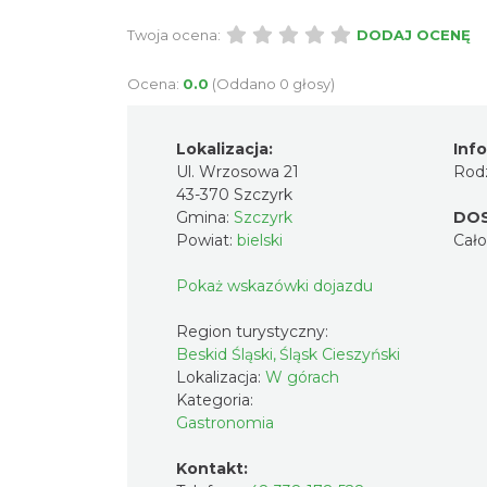
Twoja ocena:
DODAJ OCENĘ
Ocena:
0.0
(Oddano 0 głosy)
Lokalizacja:
Inf
Ul. Wrzosowa 21
Rodz
43-370 Szczyrk
Gmina:
Szczyrk
DO
Powiat:
bielski
Cał
Pokaż wskazówki dojazdu
Region turystyczny:
Beskid Śląski, Śląsk Cieszyński
Lokalizacja:
W górach
Kategoria:
Gastronomia
Kontakt: