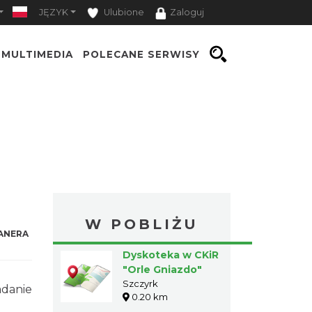
JĘZYK
Ulubione
Zaloguj
MULTIMEDIA
POLECANE SERWISY
W POBLIŻU
ANERA
Dyskoteka w CKiR
"Orle Gniazdo"
Szczyrk
adanie
0.20 km