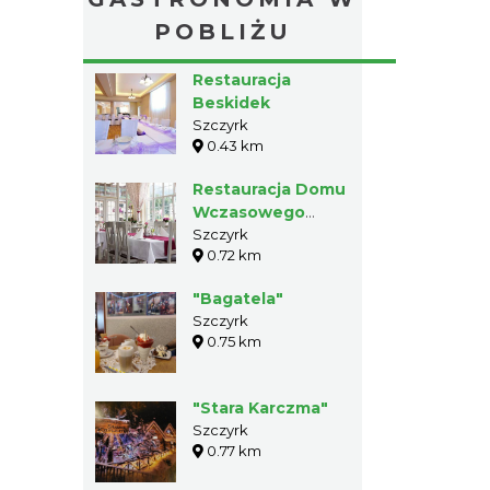
POBLIŻU
Restauracja
Beskidek
Szczyrk
0.43 km
Restauracja Domu
Wczasowego
"Maria" w
Szczyrk
0.72 km
Szczyrku
"Bagatela"
Szczyrk
0.75 km
"Stara Karczma"
Szczyrk
0.77 km