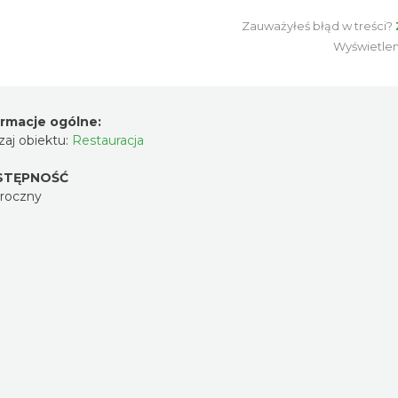
Zauważyłeś błąd w treści?
Wyświetle
ormacje ogólne:
aj obiektu:
Restauracja
STĘPNOŚĆ
oroczny