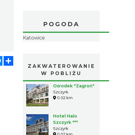
POGODA
Katowice
atsApp
Messenger
Share
ZAKWATEROWANIE
W POBLIŻU
Ośrodek "Zagroń"
Szczyrk
0.02 km
Hotel Halo
Szczyrk ***
Szczyrk
0.02 km