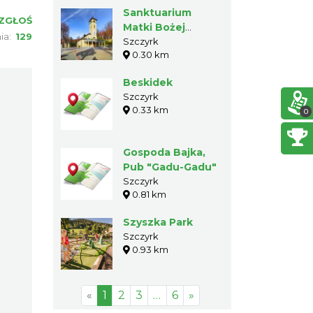
Sanktuarium
ZGŁOŚ
Matki Bożej
nia:
129
Szczyrkowskiej
Szczyrk
0.30 km
„na Górce”
Beskidek
Szczyrk
0.33 km
0
Gospoda Bajka,
Pub "Gadu-Gadu"
Szczyrk
0.81 km
Szyszka Park
Szczyrk
0.93 km
«
1
2
3
…
6
»