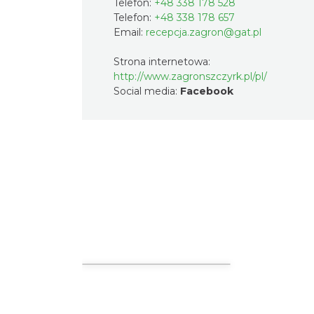
Telefon:
+48 338 178 528
Telefon:
+48 338 178 657
Email:
recepcja.zagron@gat.pl
Strona internetowa:
http://www.zagronszczyrk.pl/pl/
Social media:
Facebook
Widok pełnoekranowy:
Nocl