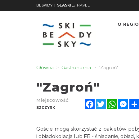
|
BESKIDY
SLASKIE.
TRAVEL
O REGIO
Główna
Gastronomia
"Zagroń"
"Zagroń"
Miejscowość:
Facebook
Twitter
WhatsA
Mes
SZCZYRK
Goście mogą skorzystać z pakietów poby
i obiadokolacja lub FB - śniadanie, obiad,