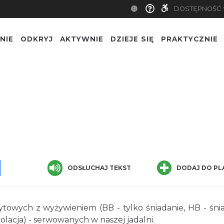
DOSTĘPNOŚĆ
NIE
ODKRYJ
AKTYWNIE
DZIEJE SIĘ
PRAKTYCZNIE
pp
senger
Share
ODSŁUCHAJ TEKST
DODAJ DO PL
towych z wyżywieniem (BB - tylko śniadanie, HB - śni
 kolacja) - serwowanych w naszej jadalni.