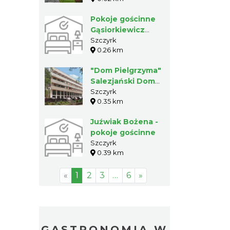
Pokoje gościnne
Gąsiorkiewicz
Jerzy
Szczyrk
0.26 km
"Dom Pielgrzyma"
Salezjański Dom
Młodzieżowy
Szczyrk
0.35 km
Juźwiak Bożena -
pokoje gościnne
Szczyrk
0.39 km
«
1
2
3
…
6
»
GASTRONOMIA W