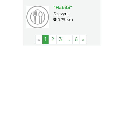
"Habibi"
Szczyrk
0.79 km
«
1
2
3
…
6
»