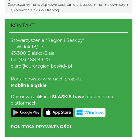
Zapraszamy na wyjątkowe spotkanie z Utopcem na malowniczym
Bajkowym Szlaku w Brennej.
KONTAKT
Stowarzyszenie "Region i Beskidy"
ul. Widok 18/1-3
43-300 Bielsko-Biała
tel.
(33) 488 89 20
biuro@euroregion-beskidy.pl
Portal powstał w ramach projektu
Mobilne Śląskie
Darmowa aplikacja
SLASKIE.travel
dostępna na
platformach
POLITYKA PRYWATNOŚCI