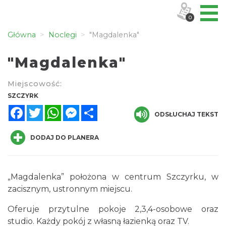
0
Główna
Noclegi
"Magdalenka"
"Magdalenka"
Miejscowość:
SZCZYRK
Facebook
Twitter
WhatsApp
Messenger
Share
ODSŁUCHAJ TEKST
DODAJ DO PLANERA
„Magdalenka” położona w centrum Szczyrku, w
zacisznym, ustronnym miejscu.
Oferuje przytulne pokoje 2,3,4-osobowe oraz
studio. Każdy pokój z własną łazienką oraz TV.