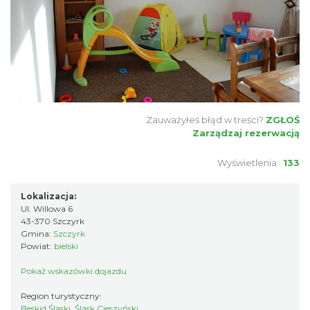
Zauważyłeś błąd w treści?
ZGŁOŚ
Zarządzaj rezerwacją
Wyświetlenia:
133
Lokalizacja:
Ul. Willowa 6
43-370 Szczyrk
Gmina:
Szczyrk
Powiat:
bielski
Pokaż wskazówki dojazdu
Region turystyczny:
Beskid Śląski, Śląsk Cieszyński