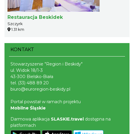
Restauracja Beskidek
Szczyrk
1.31 km
KONTAKT
Stowarzyszenie "Region i Beskidy"
ul. Widok 18/1-3
43-300 Bielsko-Biała
tel.
(33) 488 89 20
biuro@euroregion-beskidy.pl
Portal powstał w ramach projektu
Mobilne Śląskie
Darmowa aplikacja
SLASKIE.travel
dostępna na
platformach