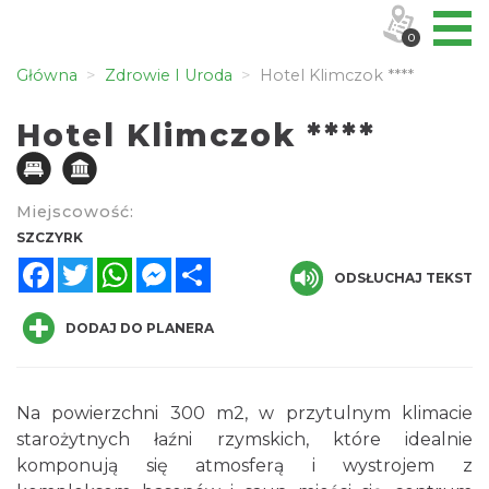
0
Główna
Zdrowie I Uroda
Hotel Klimczok ****
Hotel Klimczok ****
Miejscowość:
SZCZYRK
Facebook
Twitter
WhatsApp
Messenger
Share
ODSŁUCHAJ TEKST
DODAJ DO PLANERA
Na powierzchni 300 m2, w przytulnym klimacie
starożytnych łaźni rzymskich, które idealnie
komponują się atmosferą i wystrojem z