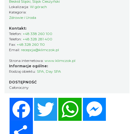
Beskid Śląski, Śląsk Cieszyński
Lokalizacja:
W górach
Kategoria:
Zdrowie i Uroda
Kontakt:
Telefon:
+48 338 260 100
Telefon:
+48 328 281 400
Fax:
+48 328 260 110
Email:
recepcja@klimczok.pl
Strona internetowa:
www.klimczok.pl
Informacje ogólne:
Rodzaj obiektu:
SPA
,
Day SPA
DOSTĘPNOŚĆ
Całoroczny
Facebook
Twitter
WhatsApp
Messenger
Share