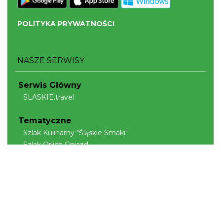
POLITYKA PRYWATNOŚCI
NASZE SERWISY
Serwis Główny
SLASKIE.travel
Tematyczne
Szlak Kulinarny "Śląskie Smaki"
Szlak Orlich Gniazd
Szlak Zabytków Techniki
Szlak Architektury Drewnianej Województwa
Śląskiego
Industriada
Juromania
Szlak Przyrody