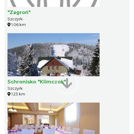
"Zagroń"
Szczyrk
1.06 km
Schronisko "Klimczok"
Szczyrk
1.23 km