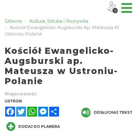
0
Główna
Kultura, Sztuka I Rozrywka
Kościół Ewangelicko-Augsburski Ap. Mateusza W
Ustroniu-Polanie
Kościół Ewangelicko-
Augsburski ap.
Mateusza w Ustroniu-
Polanie
Miejscowość:
USTROŃ
Facebook
Twitter
WhatsApp
Messenger
Share
ODSŁUCHAJ TEKST
DODAJ DO PLANERA