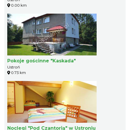
0.00 km
Pokoje gościnne "Kaskada"
Ustroń
0.73 km
Noclegi "Pod Czantorią" w Ustroniu