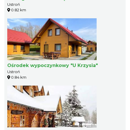
Ustroń
0.82 km
Ośrodek wypoczynkowy "U Krzysia"
Ustroń
0.84 km