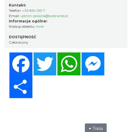
Kontakt:
Telefon:
+33 854 361 7
Email:
ustron-polana@luteranie.pl
Informacje ogólne:
Rodzaj obiektu:
Inne
DOSTĘPNOŚĆ
Całoroczny
Facebook
Twitter
WhatsApp
Messenger
Share
Trasa