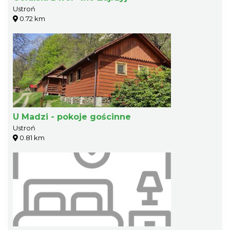
Ustroń
0.72 km
U Madzi - pokoje gościnne
Ustroń
0.81 km