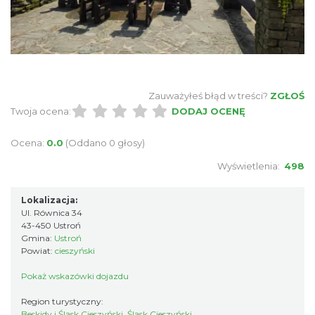
Zauważyłeś błąd w treści?
ZGŁOŚ
Twoja ocena:
DODAJ OCENĘ
Ocena:
0.0
(Oddano 0 głosy)
Wyświetlenia:
498
Lokalizacja:
Ul. Równica 34
43-450 Ustroń
Gmina:
Ustroń
Powiat:
cieszyński
Pokaż wskazówki dojazdu
Region turystyczny:
Beskidy i Śląsk Cieszyński, Śląsk Cieszyński