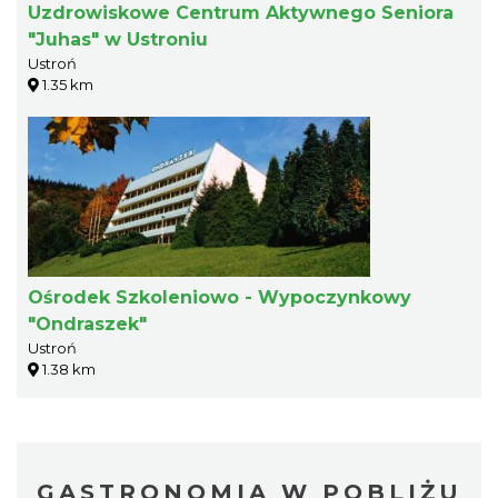
Uzdrowiskowe Centrum Aktywnego Seniora
"Juhas" w Ustroniu
Ustroń
1.35 km
Ośrodek Szkoleniowo - Wypoczynkowy
"Ondraszek"
Ustroń
1.38 km
GASTRONOMIA W POBLIŻU