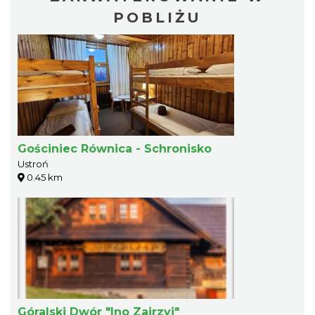
POBLIŻU
Gościniec Równica - Schronisko
Ustroń
0.45 km
Góralski Dwór "Ino Zajrzyj"