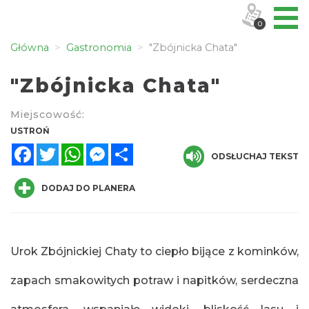
0
Główna
Gastronomia
"Zbójnicka Chata"
"Zbójnicka Chata"
Miejscowość:
USTROŃ
Facebook
Twitter
WhatsApp
Messenger
Share
ODSŁUCHAJ TEKST
DODAJ DO PLANERA
Urok Zbójnickiej Chaty to ciepło bijące z kominków,
zapach smakowitych potraw i napitków, serdeczna