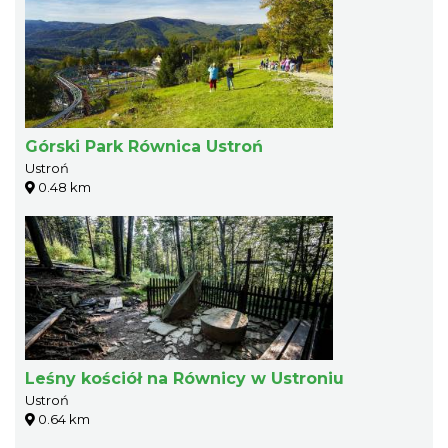
Górski Park Równica Ustroń
Ustroń
0.48 km
Leśny kościół na Równicy w Ustroniu
Ustroń
0.64 km