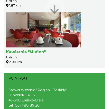
Ustroń
1.87 km
Kawiarnia "Muflon"
Ustroń
2.08 km
KONTAKT
Stowarzyszenie "Region i Beskidy"
ul. Widok 18/1-3
43-300 Bielsko-Biała
tel.
(33) 488 89 20