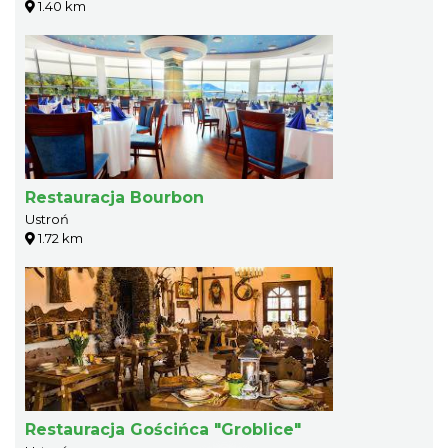
1.40 km
Restauracja Bourbon
Ustroń
1.72 km
Restauracja Gościńca "Groblice"