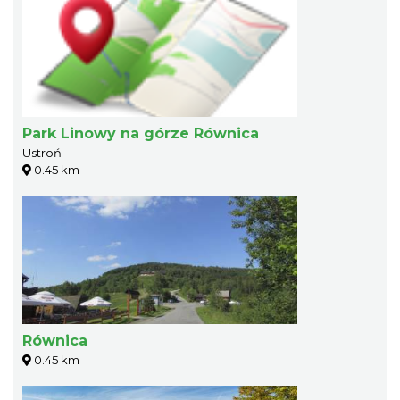
Park Linowy na górze Równica
Ustroń
0.45 km
Równica
0.45 km