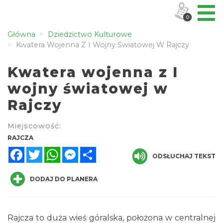
0
Główna
Dziedzictwo Kulturowe
Kwatera Wojenna Z I Wojny Światowej W Rajczy
Kwatera wojenna z I
wojny światowej w
Rajczy
Miejscowość:
RAJCZA
Facebook
Twitter
WhatsApp
Messenger
Share
ODSŁUCHAJ TEKST
DODAJ DO PLANERA
Rajcza to duża wieś góralska, położona w centralnej