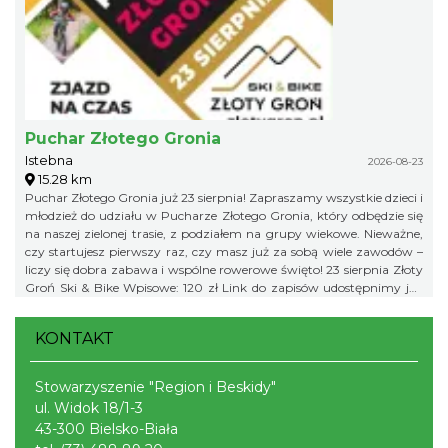
Puchar Złotego Gronia
Istebna
2026-08-23
15.28 km
Puchar Złotego Gronia już 23 sierpnia! Zapraszamy wszystkie dzieci i
młodzież do udziału w Pucharze Złotego Gronia, który odbędzie się
na naszej zielonej trasie, z podziałem na grupy wiekowe. Nieważne,
czy startujesz pierwszy raz, czy masz już za sobą wiele zawodów –
liczy się dobra zabawa i wspólne rowerowe święto! 23 sierpnia Złoty
Groń Ski & Bike Wpisowe: 120 zł Link do zapisów udostępnimy już
niebawem, więc obserwujcie profil organizatora, żeby niczego nie
przegapić!
KONTAKT
Stowarzyszenie "Region i Beskidy"
ul. Widok 18/1-3
43-300 Bielsko-Biała