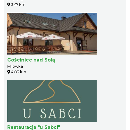
3.47 km
Gościniec nad Sołą
Milówka
4.83 km
Restauracja "u Sabci"