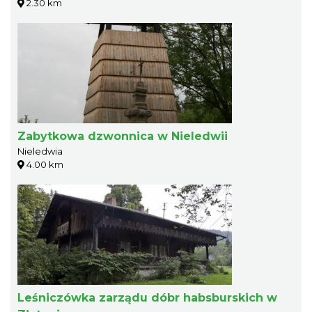
2.30 km
Zabytkowa dzwonnica w Nieledwii
Nieledwia
4.00 km
Leśniczówka zarządu dóbr habsburskich w