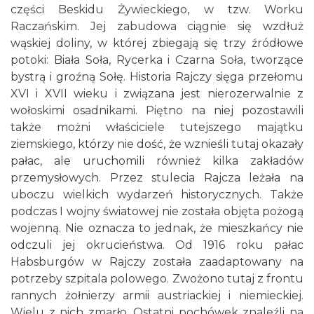
części Beskidu Żywieckiego, w tzw. Worku
Raczańskim. Jej zabudowa ciągnie się wzdłuż
wąskiej doliny, w której zbiegają się trzy źródłowe
potoki: Biała Soła, Rycerka i Czarna Soła, tworzące
bystrą i groźną Sołę. Historia Rajczy sięga przełomu
XVI i XVII wieku i związana jest nierozerwalnie z
wołoskimi osadnikami. Piętno na niej pozostawili
także możni właściciele tutejszego majątku
ziemskiego, którzy nie dość, że wznieśli tutaj okazały
pałac, ale uruchomili również kilka zakładów
przemysłowych. Przez stulecia Rajcza leżała na
uboczu wielkich wydarzeń historycznych. Także
podczas I wojny światowej nie została objęta pożogą
wojenną. Nie oznacza to jednak, że mieszkańcy nie
odczuli jej okrucieństwa. Od 1916 roku pałac
Habsburgów w Rajczy została zaadaptowany na
potrzeby szpitala polowego. Zwożono tutaj z frontu
rannych żołnierzy armii austriackiej i niemieckiej.
Wielu z nich zmarło. Ostatni pochówek znaleźli na