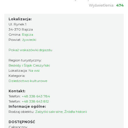
Wyświetlenia:
474
Lokalizacja:
Ul. Rynek 1
34-370 Rajcza
Gmina:
Rajcza
Powiat:
żywiecki
Pokaż wskazówki dojazdu
Region turystyczny:
Beskidy i Śląsk Cieszyński
Lokalizacja:
Na wsi
Kategoria:
Dziedzictwo kulturowe
Kontakt:
Telefon:
+48 338 643 784
Telefon:
+48 338 643 812
Informacje ogólne:
Rodzaj obiektu:
Zabytki sakralne
,
Źródła historii
DOSTĘPNOŚĆ
Całoroczny