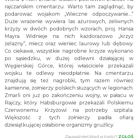
rajczańskim cmentarzu. Warto tam zaglądnąć, by
podarować wojakom „Wieczne odpoczywanie…”
Duże wrażenie wywiera las ażurowych, żeliwnych
krzyży w dwóch podobnych wzorach, proj. Hansa
Mayra. Widnieje na nich każdorazowo „krzyż
żelazny”, miecz oraz wieniec laurowy lub dębowy.
Co ciekawe, wszystkie nagrobne krzyże wykonano
po sąsiedzku, w dużej odlewni działającej w
Węgierskiej Górce, której właściciele przekazali
wojsku te odlewy nieodpłatnie. Na cmentarzu
znajdują się też nagrobki, tym razem również
kamienne, żołnierzy polskich służących w legionach.
Zmarli oni już po zakończeniu wojny, w pałacu w
Rajczy, który Habsburgowie przekazali Polskiemu
Czerwonemu Krzyżowi na potrzeby szpitala.
Większość z tych żołnierzy padła ofiarą
dziesiątkującej osłabione organizmy gruźlicy.
Zauważyłeś błąd w treści?
ZGŁOŚ