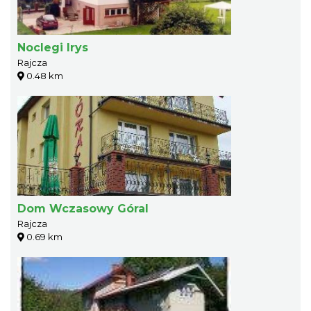
Noclegi Irys
Rajcza
0.48 km
Dom Wczasowy Góral
Rajcza
0.69 km