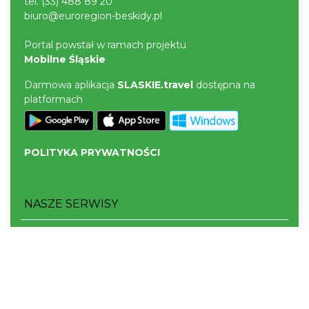
tel.
(33) 488 89 20
biuro@euroregion-beskidy.pl
Portal powstał w ramach projektu
Mobilne Śląskie
Darmowa aplikacja
SLASKIE.travel
dostępna na
platformach
POLITYKA PRYWATNOŚCI
NASZE SERWISY
Serwis Główny
SLASKIE.travel
Tematyczne
Szlak Kulinarny "Śląskie Smaki"