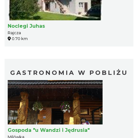
Noclegi Juhas
Rajcza
0.70 km
GASTRONOMIA W POBLIŻU
Gospoda "u Wandzi i Jędrusia"
Milówka