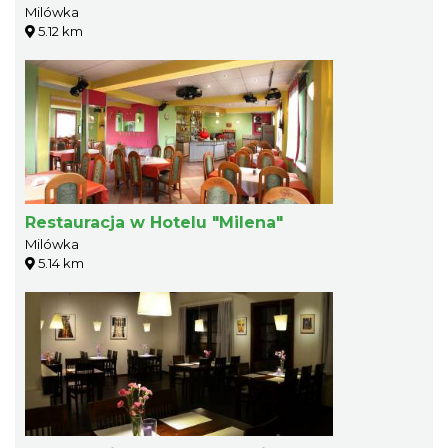
Milówka
5.12 km
Restauracja w Hotelu "Milena"
Milówka
5.14 km