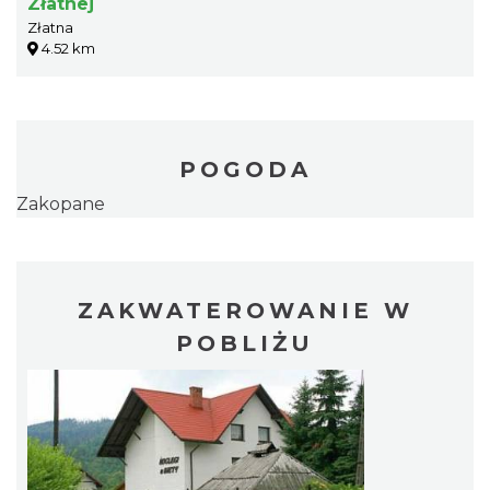
Złatnej
Złatna
4.52 km
POGODA
Zakopane
ZAKWATEROWANIE W
POBLIŻU