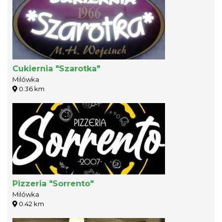
Cukiernia "Szarotka"
Milówka
0.36 km
Pizzeria "Sorrento"
Milówka
0.42 km