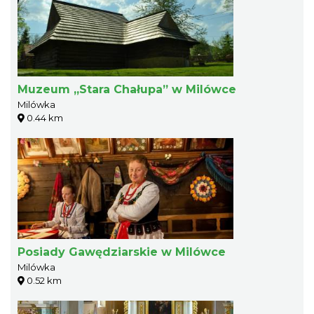
Muzeum „Stara Chałupa” w Milówce
Milówka
0.44 km
Posiady Gawędziarskie w Milówce
Milówka
0.52 km