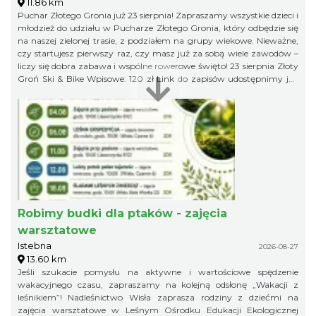
11.86 km
Puchar Złotego Gronia już 23 sierpnia! Zapraszamy wszystkie dzieci i
młodzież do udziału w Pucharze Złotego Gronia, który odbędzie się
na naszej zielonej trasie, z podziałem na grupy wiekowe. Nieważne,
czy startujesz pierwszy raz, czy masz już za sobą wiele zawodów –
liczy się dobra zabawa i wspólne rowerowe święto! 23 sierpnia Złoty
Groń Ski & Bike Wpisowe: 120 zł Link do zapisów udostępnimy już
niebawem, więc obserwujcie profil organizatora, żeby niczego nie
przegapić!
Robimy budki dla ptaków - zajęcia
warsztatowe
Istebna
2026-08-27
13.60 km
Jeśli szukacie pomysłu na aktywne i wartościowe spędzenie
wakacyjnego czasu, zapraszamy na kolejną odsłonę „Wakacji z
leśnikiem”! Nadleśnictwo Wisła zaprasza rodziny z dziećmi na
zajęcia warsztatowe w Leśnym Ośrodku Edukacji Ekologicznej