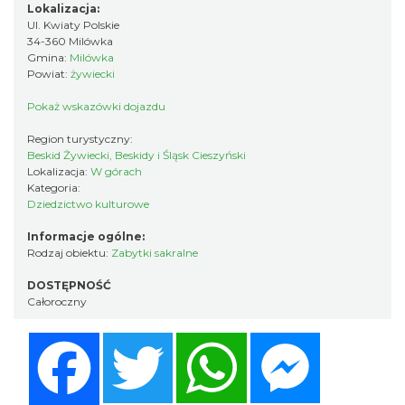
Lokalizacja:
Ul. Kwiaty Polskie
34-360 Milówka
Gmina:
Milówka
Powiat:
żywiecki
Pokaż wskazówki dojazdu
Region turystyczny:
Beskid Żywiecki, Beskidy i Śląsk Cieszyński
Lokalizacja:
W górach
Kategoria:
Dziedzictwo kulturowe
Informacje ogólne:
Rodzaj obiektu:
Zabytki sakralne
DOSTĘPNOŚĆ
Całoroczny
Facebook
Twitter
WhatsApp
Messenger