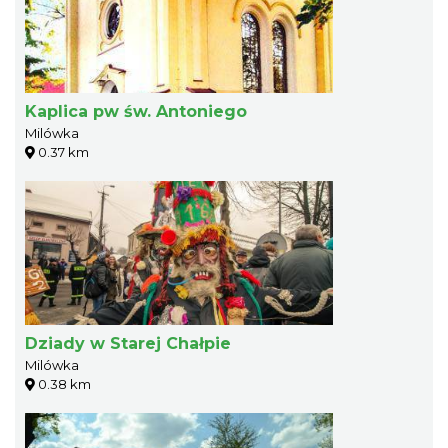
Kaplica pw św. Antoniego
Milówka
0.37 km
Dziady w Starej Chałpie
Milówka
0.38 km