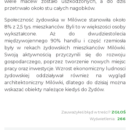
wiele macew zostało uszkodzonych, a do dziś
przetrwało około stu całych nagobków.
Społeczność żydowska w Milówce stanowiła około
8% z 2,5 tys. mieszkańców. Byli to w większości osoby
wykształcone. Aż do dwudziestolecia
międzywojennego 90% handlu i część rzemiosła
były w rekach żydowskich mieszkańców Milówki.
Swoją aktywnością przyczynili się do rozwoju
gospodarczego, poprzez tworzenie nowych miejsc
pracy oraz inwestycje. Wzrost ekonomiczny ludnosci
żydowskiej oddziaływał również na wygląd
architektoniczny Milówki, dlatego do dzisiaj można
wskazać obiekty należące kiedyś do Żydów.
Zauważyłeś błąd w treści?
ZGŁOŚ
Wyświetlenia:
266