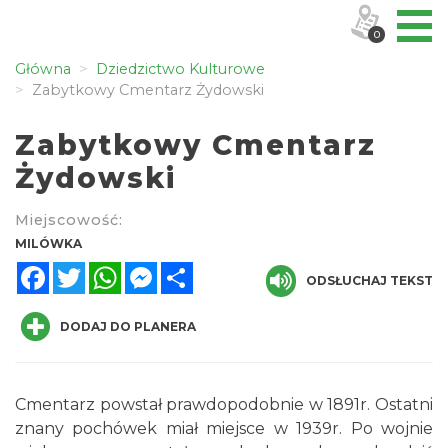
0
Główna
Dziedzictwo Kulturowe
Zabytkowy Cmentarz Żydowski
Zabytkowy Cmentarz
Żydowski
Miejscowość:
MILÓWKA
Facebook
Twitter
WhatsApp
Messenger
Share
ODSŁUCHAJ TEKST
DODAJ DO PLANERA
Cmentarz powstał prawdopodobnie w 1891r. Ostatni
znany pochówek miał miejsce w 1939r. Po wojnie