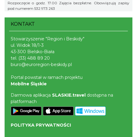
Rozpoczęcie o godz. 17.00 Zajęcia bezpłatne. Obowiązują zapisy
pod numerem 532 973 263
KONTAKT
Stowarzyszenie "Region i Beskidy"
ul. Widok 18/1-3
43-300 Bielsko-Biała
tel.
(33) 488 89 20
biuro@euroregion-beskidy.pl
Portal powstał w ramach projektu
Mobilne Śląskie
Darmowa aplikacja
SLASKIE.travel
dostępna na
platformach
POLITYKA PRYWATNOŚCI