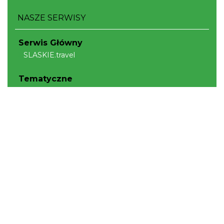
NASZE SERWISY
Serwis Główny
SLASKIE.travel
Tematyczne
Szlak Kulinarny "Śląskie Smaki"
Szlak Orlich Gniazd
Szlak Zabytków Techniki
Szlak Architektury Drewnianej Województwa
Śląskiego
Industriada
Juromania
Szlak Przyrody
Śląskie z dzieckiem
Śląskie po zdrowie
Narty w Śląskim
Rowerem przez Śląskie