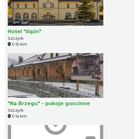
Hotel "Alpin"
Szczyrk
0.10 km
"Na Brzegu" - pokoje gościnne
Szczyrk
0.14 km