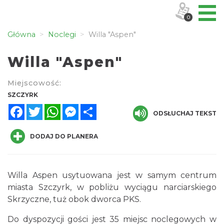
0
Główna
Noclegi
Willa "Aspen"
Willa "Aspen"
Miejscowość:
SZCZYRK
Facebook
Twitter
WhatsApp
Messenger
Share
ODSŁUCHAJ TEKST
DODAJ DO PLANERA
Willa Aspen usytuowana jest w samym centrum
miasta Szczyrk, w pobliżu wyciągu narciarskiego
Skrzyczne, tuż obok dworca PKS.
Do dyspozycji gości jest 35 miejsc noclegowych w