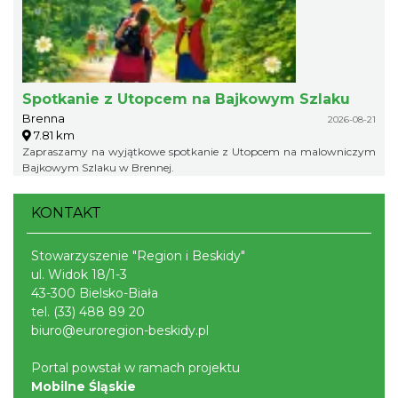
Spotkanie z Utopcem na Bajkowym Szlaku
Brenna
2026-08-21
7.81 km
Zapraszamy na wyjątkowe spotkanie z Utopcem na malowniczym
Bajkowym Szlaku w Brennej.
KONTAKT
Stowarzyszenie "Region i Beskidy"
ul. Widok 18/1-3
43-300 Bielsko-Biała
tel.
(33) 488 89 20
biuro@euroregion-beskidy.pl
Portal powstał w ramach projektu
Mobilne Śląskie