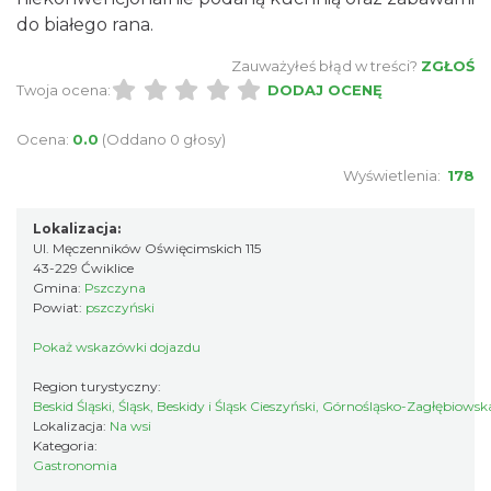
do białego rana.
Zauważyłeś błąd w treści?
ZGŁOŚ
Twoja ocena:
DODAJ OCENĘ
Ocena:
0.0
(Oddano 0 głosy)
Wyświetlenia:
178
Lokalizacja:
Ul. Męczenników Oświęcimskich 115
43-229 Ćwiklice
Gmina:
Pszczyna
Powiat:
pszczyński
Pokaż wskazówki dojazdu
Region turystyczny:
Beskid Śląski, Śląsk, Beskidy i Śląsk Cieszyński, Górnośląsko-Zagłębiows
Lokalizacja:
Na wsi
Kategoria:
Gastronomia