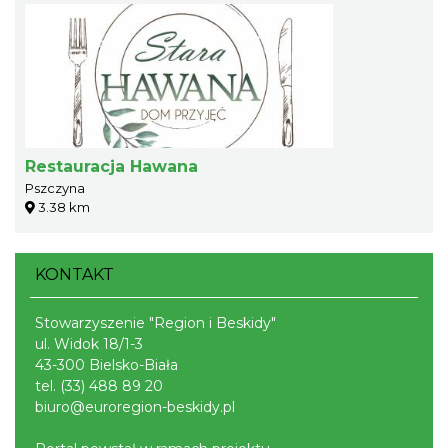
Restauracja Hawana
Pszczyna
3.38 km
KONTAKT
Stowarzyszenie "Region i Beskidy"
ul. Widok 18/1-3
43-300 Bielsko-Biała
tel.
(33) 488 89 20
biuro@euroregion-beskidy.pl