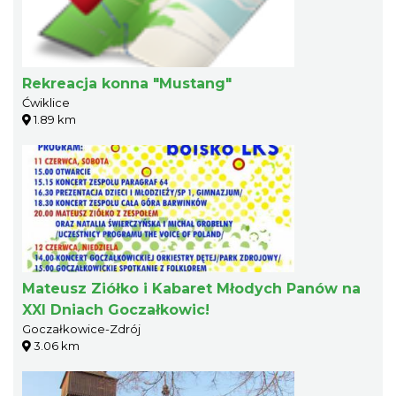
Rekreacja konna "Mustang"
Ćwiklice
1.89 km
Mateusz Ziółko i Kabaret Młodych Panów na
XXI Dniach Goczałkowic!
Goczałkowice-Zdrój
3.06 km