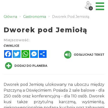
0
Główna
Gastronomia
Dworek Pod Jemiołą
Dworek pod Jemiołą
Miejscowość:
ĆWIKLICE
Facebook
Twitter
WhatsApp
Messenger
Share
ODSŁUCHAJ TEKST
DODAJ DO PLANERA
Dworek pod Jemiołą ulokowany na uboczu między
Pszczyną a Oświęcimiem. Posiada 2 sale balowe - dla
250 osób oraz konferencyjną - dla 110 osób. Dworek
kusi także przytulną karczmą, wyśmienitą,
niekonwencjonalnie podaną kuchnią oraz zabawami