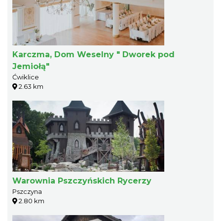
Karczma, Dom Weselny " Dworek pod
Jemiołą"
Ćwiklice
2.63 km
Warownia Pszczyńskich Rycerzy
Pszczyna
2.80 km