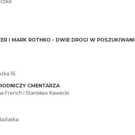
iczka
ER I MARK ROTHKO - DWIE DROGI W POSZUKIWAN
ożka 16
ZYRODNICZY CMENTARZA
a French i Stanisław Kawecki
Hażlaska