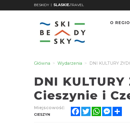
|
BESKIDY
SLASKIE.
TRAVEL
O REGIO
Główna
Wydarzenia
DNI KULTURY ŻYDOW
DNI KULTURY
Cieszynie i C
Miejscowość:
Facebook
Twitter
WhatsApp
Messen
Sh
CIESZYN