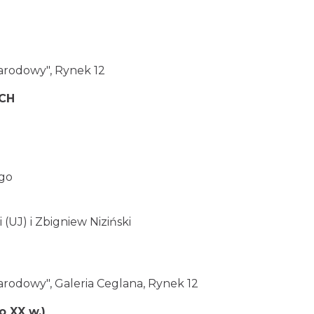
arodowy", Rynek 12
CH
ego
i (UJ) i Zbigniew Niziński
rodowy", Galeria Ceglana, Rynek 12
 XX w.)