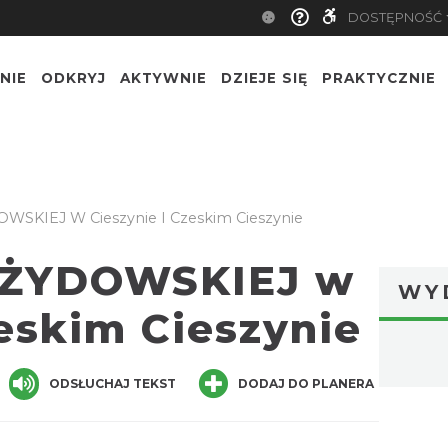
DOSTĘPNOŚĆ
NIE
ODKRYJ
AKTYWNIE
DZIEJE SIĘ
PRAKTYCZNIE
SKIEJ W Cieszynie I Czeskim Cieszynie
 ŻYDOWSKIEJ w
WY
zeskim Cieszynie
ger
are
ODSŁUCHAJ TEKST
DODAJ DO PLANERA