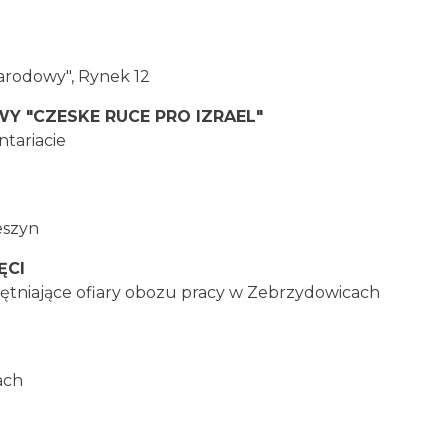
arodowy", Rynek 12
WY "CZESKE RUCE PRO IZRAEL"
ntariacie
eszyn
ĘCI
tniające ofiary obozu pracy w Zebrzydowicach
ach