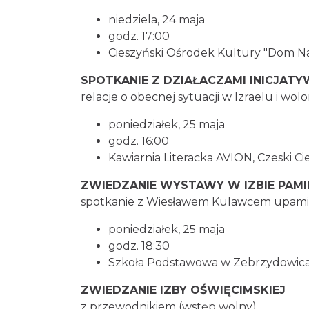
niedziela, 24 maja
godz. 17:00
Cieszyński Ośrodek Kultury "Dom N
SPOTKANIE Z DZIAŁACZAMI INICJATY
relacje o obecnej sytuacji w Izraelu i wolo
poniedziałek, 25 maja
godz. 16:00
Kawiarnia Literacka AVION, Czeski Ci
ZWIEDZANIE WYSTAWY W IZBIE PAMI
spotkanie z Wiesławem Kulawcem upamię
poniedziałek, 25 maja
godz. 18:30
Szkoła Podstawowa w Zebrzydowic
ZWIEDZANIE IZBY OŚWIĘCIMSKIEJ
z przewodnikiem (wstęp wolny)