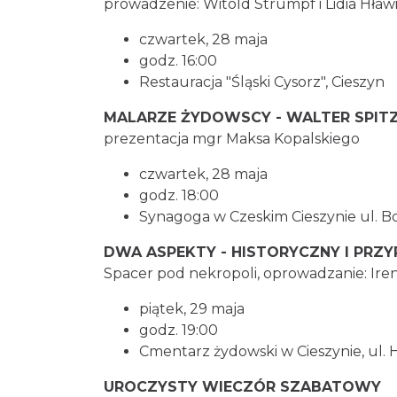
prowadzenie: Witold Strumpf i Lidia Hław
czwartek, 28 maja
godz. 16:00
Restauracja "Śląski Cysorz", Cieszyn
MALARZE ŻYDOWSCY - WALTER SPITZ
prezentacja mgr Maksa Kopalskiego
czwartek, 28 maja
godz. 18:00
Synagoga w Czeskim Cieszynie ul. B
DWA ASPEKTY - HISTORYCZNY I PR
Spacer pod nekropoli, oprowadzanie: Iren
piątek, 29 maja
godz. 19:00
Cmentarz żydowski w Cieszynie, ul. 
UROCZYSTY WIECZÓR SZABATOWY