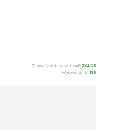
1.94 km
2026-08-30
Cieszyn
1.94 km
2026-09-06
Cieszyn
1.94 km
2026-09-13
Zauważyłeś błąd w treści?
ZGŁOŚ
Wyświetlenia:
135
Cieszyn
1.94 km
2026-09-20
Cieszyn
1.94 km
2026-09-27