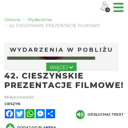
0
Główna
Wydarzenia
42. CIESZYŃSKIE PREZENTACJE FILMOWE!
WYDARZENIA W POBLIŻU
WIĘCEJ
42. CIESZYŃSKIE
PREZENTACJE FILMOWE!
Miejscowość:
Cieszyn
CIESZYN
0.03 km
2026-08-09
Facebook
Twitter
WhatsApp
Messenger
Share
ODSŁUCHAJ TEKST
DODAJ DO PLANERA