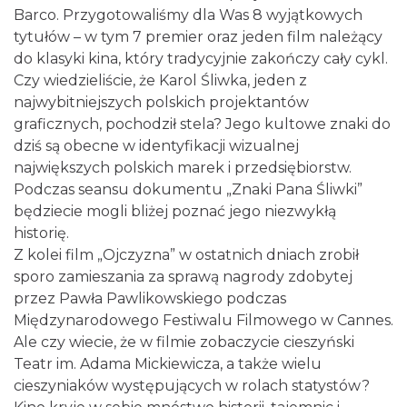
Barco. Przygotowaliśmy dla Was 8 wyjątkowych
tytułów – w tym 7 premier oraz jeden film należący
do klasyki kina, który tradycyjnie zakończy cały cykl.
Cieszyn
Czy wiedzieliście, że Karol Śliwka, jeden z
0.03 km
2026-08-30
najwybitniejszych polskich projektantów
graficznych, pochodził stela? Jego kultowe znaki do
dziś są obecne w identyfikacji wizualnej
największych polskich marek i przedsiębiorstw.
Podczas seansu dokumentu „Znaki Pana Śliwki”
będziecie mogli bliżej poznać jego niezwykłą
historię.
Z kolei film „Ojczyzna” w ostatnich dniach zrobił
Cieszyn
sporo zamieszania za sprawą nagrody zdobytej
0.07 km
2026-08-14
przez Pawła Pawlikowskiego podczas
Międzynarodowego Festiwalu Filmowego w Cannes.
Ale czy wiecie, że w filmie zobaczycie cieszyński
Teatr im. Adama Mickiewicza, a także wielu
cieszyniaków występujących w rolach statystów?