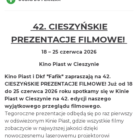
42. CIESZYŃSKIE
Cieszyn
PREZENTACJE FILMOWE!
0.03 km
2026-08-16
18 – 25 czerwca 2026
Kino Piast w Cieszynie
Kino Piast i Dkf "Fafik" zapraszają na 42.
CIESZYŃSKIE PREZENTACJE FILMOWE! Już od 18
do 25 czerwca 2026 roku spotkamy się w Kinie
Piast w Cieszynie na 42. edycji naszego
Cieszyn
wyjątkowego przeglądu filmowego.
0.03 km
2026-08-23
Tegoroczne prezentacje odbędą się po raz pierwszy
w odświeżonym Kinie Piast, gdzie wszystkie filmy
zobaczycie w najwyższej jakości dzięki
nowoczesnemu laserowemu projektorowi