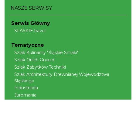
Cieszyn
NASZE SERWISY
0.42 km
2026-08-29
Serwis Główny
SLASKIE.travel
Tematyczne
Szlak Kulinarny "Śląskie Smaki"
Szlak Orlich Gniazd
Szlak Zabytków Techniki
Cieszyn
Szlak Architektury Drewnianej Województwa
0.42 km
2026-09-12
Śląskiego
Industriada
Juromania
Szlak Przyrody
Śląskie z dzieckiem
Śląskie po zdrowie
Narty w Śląskim
Rowerem przez Śląskie
Cieszyn