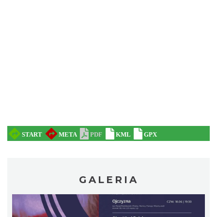
Ślad. Litera. Piksel. Wystawa z okazji 30-
lecia Muzeum Drukarstwa w Cieszynie
Cieszyn
0.34 km
2026-07-01
GALERIA
Cieszyn
0.40 km
2026-08-09