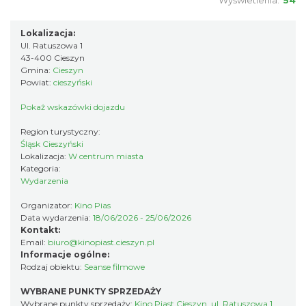
„Daniec kontra Kryszak”
Lokalizacja:
Ul. Ratuszowa 1
Cieszyn
43-400 Cieszyn
0.25 km
2026-11-08
Gmina:
Cieszyn
Powiat:
cieszyński
Pokaż wskazówki dojazdu
Region turystyczny:
Śląsk Cieszyński
Lokalizacja:
W centrum miasta
Kategoria:
Wydarzenia
Koncert KARUZELA GNA
Organizator:
Kino Pias
Cieszyn
Data wydarzenia:
18/06/2026 - 25/06/2026
0.25 km
2026-09-20
Kontakt:
Email:
biuro@kinopiast.cieszyn.pl
Informacje ogólne:
Rodzaj obiektu:
Seanse filmowe
WYBRANE PUNKTY SPRZEDAŻY
Wybrane punkty sprzedaży:
Kino Piast Cieszyn, ul. Ratuszowa 1