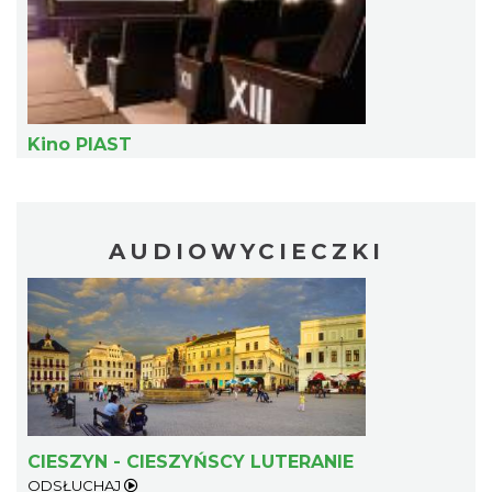
Kino PIAST
Cieszyn
0.42 km
2026-08-14
AUDIOWYCIECZKI
Cieszyn
0.42 km
2026-08-21
CIESZYN - CIESZYŃSCY LUTERANIE
ODSŁUCHAJ