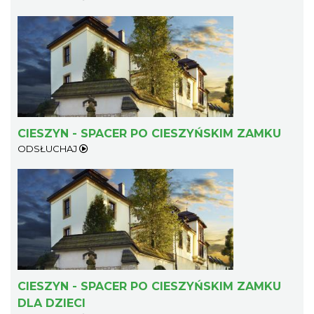
Cieszyn
0.42 km
2026-08-28
CIESZYN - SPACER PO CIESZYŃSKIM ZAMKU
ODSŁUCHAJ
Cieszyn
0.42 km
2026-08-08
CIESZYN - SPACER PO CIESZYŃSKIM ZAMKU
DLA DZIECI