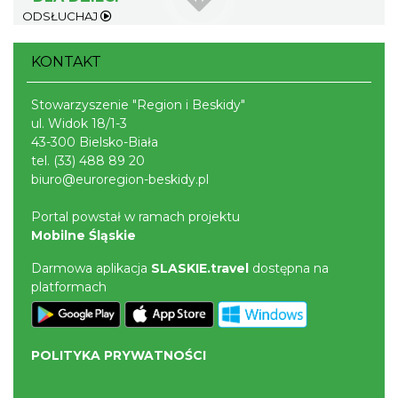
ODSŁUCHAJ
Cieszyn
KONTAKT
0.42 km
2026-09-19
Stowarzyszenie "Region i Beskidy"
ul. Widok 18/1-3
43-300 Bielsko-Biała
tel.
(33) 488 89 20
biuro@euroregion-beskidy.pl
Portal powstał w ramach projektu
Cieszyn
Mobilne Śląskie
0.42 km
2026-08-15
Darmowa aplikacja
SLASKIE.travel
dostępna na
platformach
POLITYKA PRYWATNOŚCI