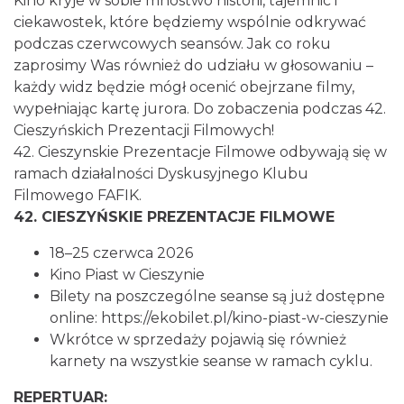
Kino kryje w sobie mnóstwo historii, tajemnic i
ciekawostek, które będziemy wspólnie odkrywać
podczas czerwcowych seansów. Jak co roku
Cieszyn
zaprosimy Was również do udziału w głosowaniu –
0.07 km
2026-08-21
każdy widz będzie mógł ocenić obejrzane filmy,
wypełniając kartę jurora. Do zobaczenia podczas 42.
Cieszyńskich Prezentacji Filmowych!
42. Cieszynskie Prezentacje Filmowe odbywają się w
ramach działalności Dyskusyjnego Klubu
Filmowego FAFIK.
42. CIESZYŃSKIE PREZENTACJE FILMOWE
Cieszyn
18–25 czerwca 2026
0.07 km
2026-08-28
Kino Piast w Cieszynie
Bilety na poszczególne seanse są już dostępne
online: https://ekobilet.pl/kino-piast-w-cieszynie
Wkrótce w sprzedaży pojawią się również
karnety na wszystkie seanse w ramach cyklu.
REPERTUAR: