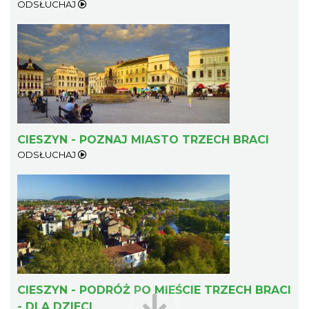
ODSŁUCHAJ
Cieszyn
0.42 km
2026-08-22
CIESZYN - POZNAJ MIASTO TRZECH BRACI
ODSŁUCHAJ
Cieszyn
0.42 km
2026-09-05
CIESZYN - PODRÓŻ PO MIEŚCIE TRZECH BRACI
- DLA DZIECI