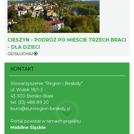
Cieszyn
CIESZYN - PODRÓŻ PO MIEŚCIE TRZECH BRACI
0.80 km
2026-08-21
- DLA DZIECI
ODSŁUCHAJ
KONTAKT
Stowarzyszenie "Region i Beskidy"
ul. Widok 18/1-3
43-300 Bielsko-Biała
Cieszyn
tel.
(33) 488 89 20
0.80 km
2026-08-28
biuro@euroregion-beskidy.pl
Portal powstał w ramach projektu
Mobilne Śląskie