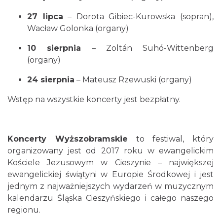
27 lipca
– Dorota Gibiec-Kurowska (sopran),
Wacław Golonka (organy)
10 sierpnia
– Zoltán Suhó-Wittenberg
Cieszyn
(organy)
0.32 km
2026-08-09
24 sierpnia
– Mateusz Rzewuski (organy)
Wstęp na wszystkie koncerty jest bezpłatny.
Koncerty Wyższobramskie
to festiwal, który
organizowany jest od 2017 roku w ewangelickim
Cieszyn
Kościele Jezusowym w Cieszynie – największej
0.32 km
2026-08-16
ewangelickiej świątyni w Europie Środkowej i jest
jednym z najważniejszych wydarzeń w muzycznym
kalendarzu Śląska Cieszyńskiego i całego naszego
regionu.