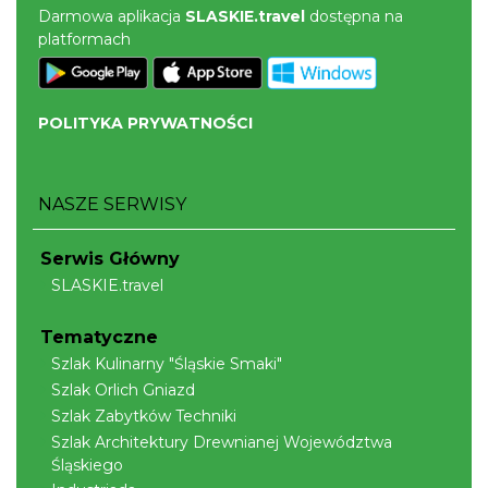
Darmowa aplikacja
SLASKIE.travel
dostępna na
platformach
Cieszyn
POLITYKA PRYWATNOŚCI
0.80 km
2026-08-22
NASZE SERWISY
Serwis Główny
SLASKIE.travel
Cieszyn
Tematyczne
0.80 km
2026-09-05
Szlak Kulinarny "Śląskie Smaki"
Szlak Orlich Gniazd
Szlak Zabytków Techniki
Szlak Architektury Drewnianej Województwa
Śląskiego