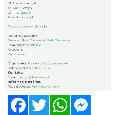
Ul. Plac Kościelny 6
Cieszyn
43-400 Cieszyn
0.40 km
2026-08-30
Gmina:
Cieszyn
Powiat:
cieszyński
Pokaż wskazówki dojazdu
Region turystyczny:
Beskidy i Śląsk Cieszyński, Śląsk Cieszyński
Lokalizacja:
W mieście
Kategoria:
Wydarzenia
Cieszyn
0.43 km
2026-08-14
Organizator:
Koncerty Wyższobramskie
Data wydarzenia:
10/08/2025
Kontakt:
Email:
cieszyn@luteranie.pl
Informacje ogólne:
Rodzaj obiektu:
Festiwale
,
Koncerty
Facebook
Twitter
WhatsApp
Messenger
Cieszyn