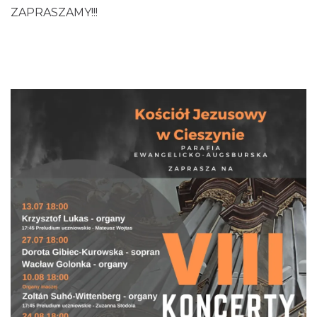
ZAPRASZAMY!!!
Cieszyn
0.32 km
2026-08-23
Cieszyn
0.40 km
2026-08-09