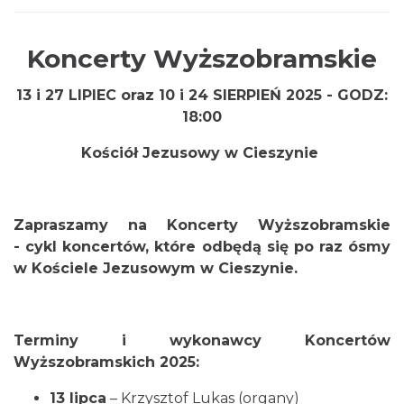
Koncerty Wyższobramskie
Cieszyn
13 i 27 LIPIEC oraz 10 i 24 SIERPIEŃ 2025 - GODZ:
0.00 km
2026-08-23
18:00
Kościół Jezusowy w Cieszynie
Zapraszamy na
Koncerty Wyższobramskie
-
cykl koncertów, które odbędą się po raz ósmy
w Kościele Jezusowym w Cieszynie.
Koncert na głos i organy - Paweł Konik &
Maciej Zakrzewski
Cieszyn
0.00 km
2026-09-06
Terminy i wykonawcy Koncertów
Wyższobramskich 2025:
13 lipca
– Krzysztof Lukas (organy)