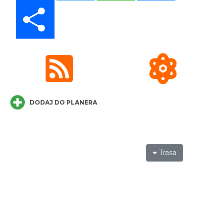
0.43 km
2026-08-21
Share
Cieszyn
DODAJ DO PLANERA
0.43 km
2026-08-28
Trasa
Wystawa: Z ONDRASZKIEM PRZEZ DEKADY
60-lecie Turystycznego Klubu Kolarskiego