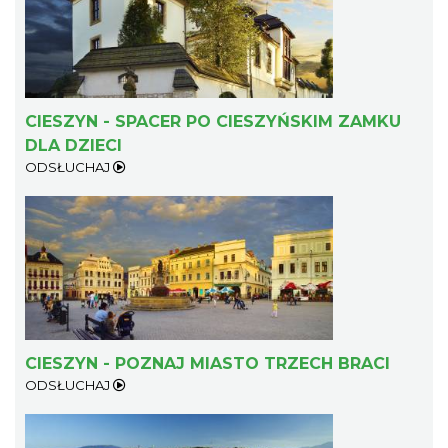
Ślad. Litera. Piksel. Wystawa z okazji 30-
CIESZYN - SPACER PO CIESZYŃSKIM ZAMKU
lecia Muzeum Drukarstwa w Cieszynie
DLA DZIECI
Cieszyn
ODSŁUCHAJ
0.73 km
2026-07-01
CIESZYN - POZNAJ MIASTO TRZECH BRACI
Cieszyn
ODSŁUCHAJ
0.80 km
2026-08-14