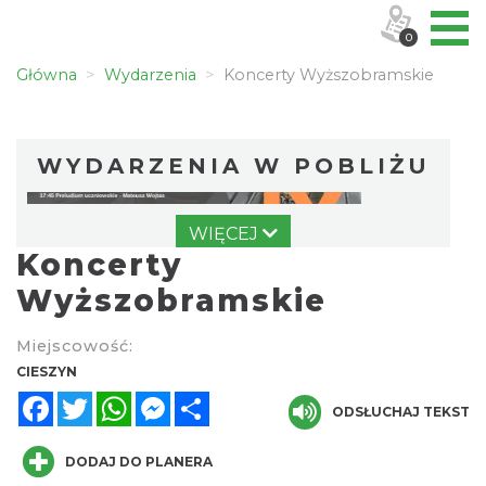
0
Główna
Wydarzenia
Koncerty Wyższobramskie
WYDARZENIA W POBLIŻU
WIĘCEJ
Koncerty
Wyższobramskie
Miejscowość:
Cieszyn
CIESZYN
0.00 km
2026-08-09
Facebook
Twitter
WhatsApp
Messenger
Share
ODSŁUCHAJ TEKST
DODAJ DO PLANERA