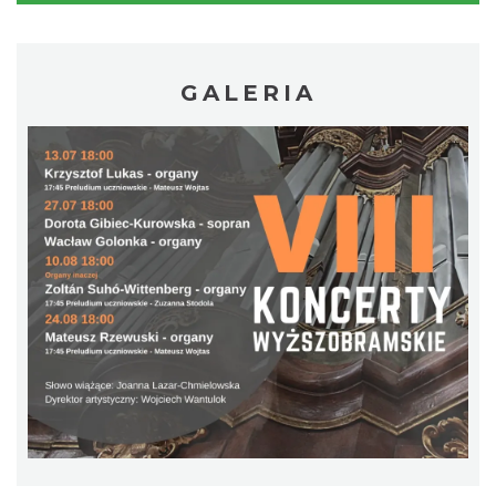
Spektakl "Tajemnica 16. piętra"
Cieszyn
0.65 km
2026-10-18
GALERIA
„Daniec kontra Kryszak”
Cieszyn
0.65 km
2026-11-08