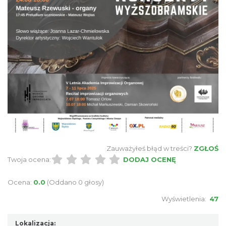
Cieszyn
0.40 km
2026-08-16
Cieszyn
0.40 km
2026-08-23
Zauważyłeś błąd w treści?
ZGŁOŚ
Twoja ocena:
DODAJ OCENĘ
Ocena:
0.0
(Oddano 0 głosy)
Wyświetlenia:
47
Lokalizacja: