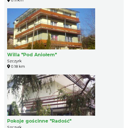
0.11 km
Willa "Pod Aniołem"
Szczyrk
0.18 km
Pokoje gościnne "Radość"
Szczyrk