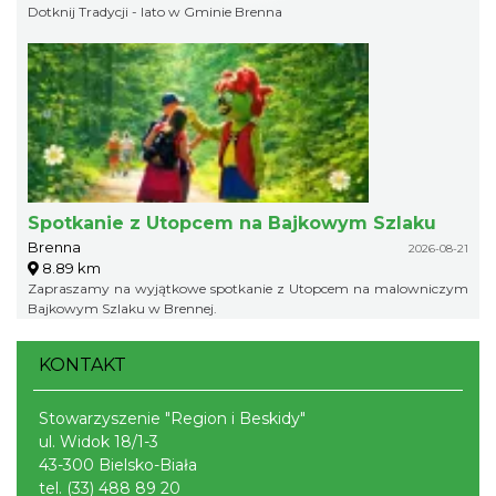
Dotknij Tradycji - lato w Gminie Brenna
Spotkanie z Utopcem na Bajkowym Szlaku
Brenna
2026-08-21
8.89 km
Zapraszamy na wyjątkowe spotkanie z Utopcem na malowniczym
Bajkowym Szlaku w Brennej.
KONTAKT
Stowarzyszenie "Region i Beskidy"
ul. Widok 18/1-3
43-300 Bielsko-Biała
tel.
(33) 488 89 20