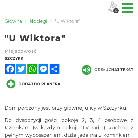
0
Główna
Noclegi
"U Wiktora"
"U Wiktora"
Miejscowość:
SZCZYRK
Facebook
Twitter
WhatsApp
Messenger
Share
ODSŁUCHAJ TEKST
DODAJ DO PLANERA
Dom położony jest przy głównej ulicy w Szczyrku.
Do dyspozycji gości pokoje 2, 3, 4 osobowe z
łazienkami (w każdym pokoju TV, radio), kuchnia z
pełnym wyposażeniem, duża jadalnia z kominkiem i