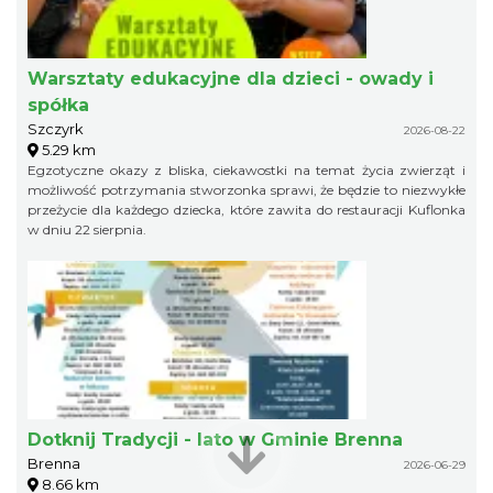
Warsztaty edukacyjne dla dzieci - owady i
spółka
Szczyrk
2026-08-22
5.29 km
Egzotyczne okazy z bliska, ciekawostki na temat życia zwierząt i
możliwość potrzymania stworzonka sprawi, że będzie to niezwykłe
przeżycie dla każdego dziecka, które zawita do restauracji Kuflonka
w dniu 22 sierpnia.
Dotknij Tradycji - lato w Gminie Brenna
Brenna
2026-06-29
8.66 km