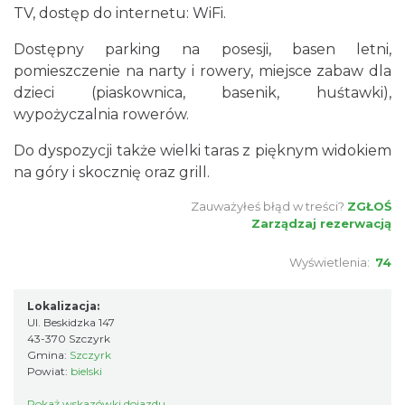
TV, dostęp do internetu: WiFi.
Dostępny parking na posesji, basen letni,
pomieszczenie na narty i rowery, miejsce zabaw dla
dzieci (piaskownica, basenik, huśtawki),
wypożyczalnia rowerów.
Do dyspozycji także wielki taras z pięknym widokiem
na góry i skocznię oraz grill.
Zauważyłeś błąd w treści?
ZGŁOŚ
Zarządzaj rezerwacją
Wyświetlenia:
74
Lokalizacja:
Ul. Beskidzka 147
43-370 Szczyrk
Gmina:
Szczyrk
Powiat:
bielski
Pokaż wskazówki dojazdu