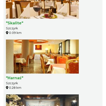
"Skalite"
Szczyrk
0.09 km
"Harnaś"
Szczyrk
0.28 km