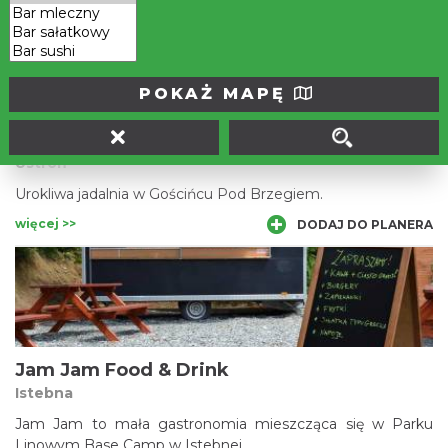
POKAŻ MAPĘ
Jadalnia Pod Brzegiem
Ustroń
Urokliwa jadalnia w Gościńcu Pod Brzegiem.
więcej >>
DODAJ DO PLANERA
Jam Jam Food & Drink
Istebna
Jam Jam to mała gastronomia mieszcząca się w Parku
Linowym Base Camp w Istebnej.