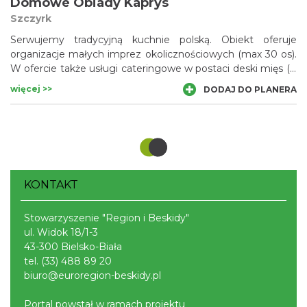
Domowe Obiady Kaprys
Szczyrk
Serwujemy tradycyjną kuchnie polską. Obiekt oferuje
organizacje małych imprez okolicznościowych (max 30 os).
W ofercie także usługi cateringowe w postaci deski mięs ( 1
deska na około 6 osób). Na desce znajdują się różne rodzaje
więcej >>
DODAJ DO PLANERA
mięs, grillowane oscypki, pierogi. Dodatkowo podawane są
kluski, ziemniaki i surówki. Szczegóły zawartości można
ustalić według swoich upodobań.
KONTAKT
Stowarzyszenie "Region i Beskidy"
ul. Widok 18/1-3
43-300 Bielsko-Biała
tel.
(33) 488 89 20
biuro@euroregion-beskidy.pl
Portal powstał w ramach projektu