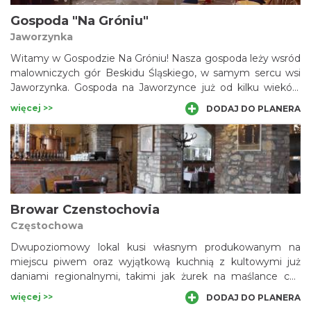
Gospoda "Na Gróniu"
Jaworzynka
Witamy w Gospodzie Na Gróniu! Nasza gospoda leży wsród
malowniczych gór Beskidu Śląskiego, w samym sercu wsi
Jaworzynka. Gospoda na Jaworzynce już od kilku wieków
jest miejscem spotkań tutejszych górali.
więcej >>
DODAJ DO PLANERA
Browar Czenstochovia
Częstochowa
Dwupoziomowy lokal kusi własnym produkowanym na
miejscu piwem oraz wyjątkową kuchnią z kultowymi już
daniami regionalnymi, takimi jak żurek na maślance czy
znakomita golonka w piwie.
więcej >>
DODAJ DO PLANERA