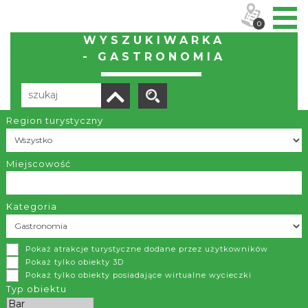
0
WYSZUKIWARKA
- GASTRONOMIA
Region turystyczny
Liczba elementów:
35
POBIERZ LISTĘ
Miejscowość
Kategoria
Zajazd "Pod Lasem"
Pokaż atrakcje turystyczne dodane przez użytkowników
Ustroń
Pokaż tylko obiekty 3D
Pokaż tylko obiekty posiadające wirtualne wycieczki
Klimatyczny zajazd z kuchnią polską i regionalną
Typ obiektu
więcej >>
DODAJ DO PLANERA