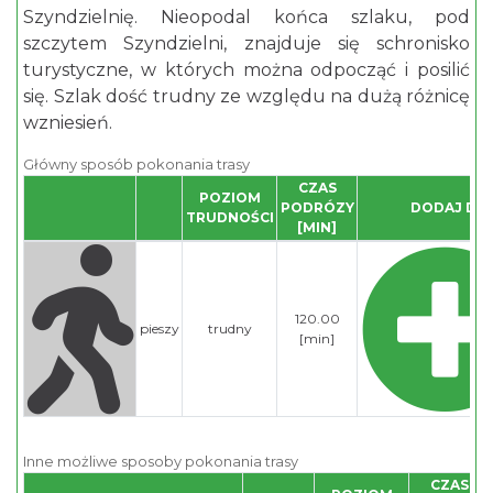
Szyndzielnię. Nieopodal końca szlaku, pod
szczytem Szyndzielni, znajduje się schronisko
turystyczne, w których można odpocząć i posilić
się. Szlak dość trudny ze względu na dużą różnicę
wzniesień.
Główny sposób pokonania trasy
CZAS
POZIOM
PODRÓZY
DODAJ DO
TRUDNOŚCI
[MIN]
120.00
pieszy
trudny
[min]
Inne możliwe sposoby pokonania trasy
CZAS