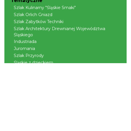
Tematyczne
Szlak Kulinarny "Śląskie Smaki"
Szlak Orlich Gniazd
Szlak Zabytków Techniki
Szlak Architektury Drewnianej Województwa
Śląskiego
Industriada
Juromania
Szlak Przyrody
Śląskie z dzieckiem
Śląskie po zdrowie
Narty w Śląskim
Rowerem przez Śląskie
Kajakiem przez Śląskie
Regionalne
Beskidy
Śląsk Cieszyński
Jura Krakowsko-Częstochowska
Kraina Górnej Odry