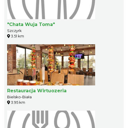
"Chata Wuja Toma"
Szczyrk
3.51 km
Restauracja Wirtuozeria
Bielsko-Biała
3.95 km