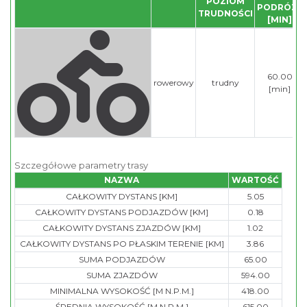
POZIOM
PODRÓZY
TRUDNOŚCI
[MIN]
60.00
rowerowy
trudny
[min]
Szczegółowe parametry trasy
NAZWA
WARTOŚĆ
CAŁKOWITY DYSTANS [KM]
5.05
CAŁKOWITY DYSTANS PODJAZDÓW [KM]
0.18
CAŁKOWITY DYSTANS ZJAZDÓW [KM]
1.02
CAŁKOWITY DYSTANS PO PŁASKIM TERENIE [KM]
3.86
SUMA PODJAZDÓW
65.00
SUMA ZJAZDÓW
594.00
MINIMALNA WYSOKOŚĆ [M N.P.M.]
418.00
ŚREDNIA WYSOKOŚĆ [M N.P.M.]
615.00