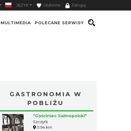
JĘZYK
Ulubione
Zaloguj
MULTIMEDIA
POLECANE SERWISY
GASTRONOMIA W
POBLIŻU
"Gościniec Salmopolski"
Szczyrk
0.94 km