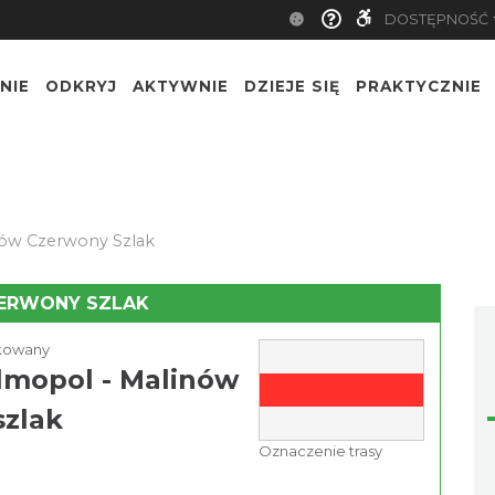
DOSTĘPNOŚĆ
NIE
ODKRYJ
AKTYWNIE
DZIEJE SIĘ
PRAKTYCZNIE
nów Czerwony Szlak
ZERWONY SZLAK
akowany
lmopol - Malinów
szlak
Oznaczenie trasy