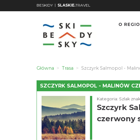
|
BESKIDY
SLASKIE.
TRAVEL
O REGIO
Główna
Trasa
Szczyrk Salmopol - Mali
SZCZYRK SALMOPOL - MALINÓW C
Kategoria: Szlak zn
Szczyrk Sa
czerwony 