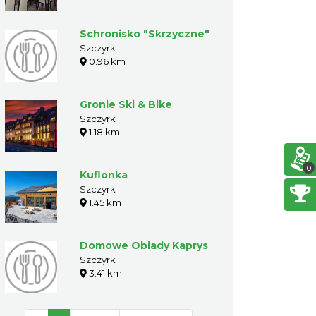
Schronisko "Skrzyczne"
Szczyrk
0.96 km
Gronie Ski & Bike
Szczyrk
1.18 km
0
Kuflonka
Szczyrk
1.45 km
Domowe Obiady Kaprys
Szczyrk
3.41 km