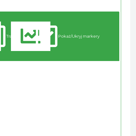
Trasy
Pokaż/Ukryj markery