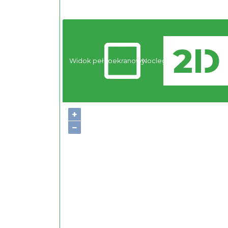
Widok pełnoekranowy:
Noclegi
+
−