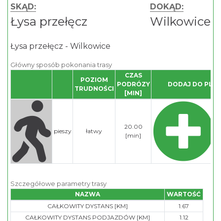
SKĄD:
DOKĄD:
Łysa przełęcz
Wilkowice
Łysa przełęcz - Wilkowice
Główny sposób pokonania trasy
CZAS
POZIOM
PODRÓZY
DODAJ DO PLA
TRUDNOŚCI
[MIN]
20.00
pieszy
łatwy
[min]
Szczegółowe parametry trasy
NAZWA
WARTOŚĆ
CAŁKOWITY DYSTANS [KM]
1.67
CAŁKOWITY DYSTANS PODJAZDÓW [KM]
1.12