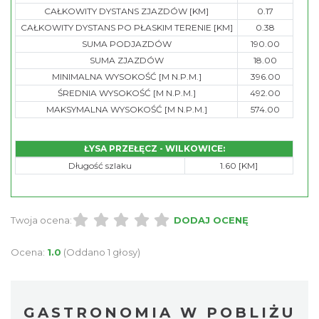
CAŁKOWITY DYSTANS ZJAZDÓW [KM]
0.17
CAŁKOWITY DYSTANS PO PŁASKIM TERENIE [KM]
0.38
SUMA PODJAZDÓW
190.00
SUMA ZJAZDÓW
18.00
MINIMALNA WYSOKOŚĆ [M N.P.M.]
396.00
ŚREDNIA WYSOKOŚĆ [M N.P.M.]
492.00
MAKSYMALNA WYSOKOŚĆ [M N.P.M.]
574.00
ŁYSA PRZEŁĘCZ - WILKOWICE:
Długość szlaku
1.60 [KM]
Twoja ocena:
DODAJ OCENĘ
Ocena:
1.0
(Oddano 1 głosy)
GASTRONOMIA W POBLIŻU