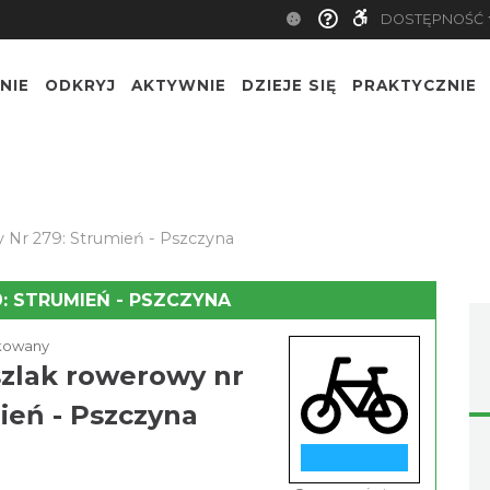
DOSTĘPNOŚĆ
NIE
ODKRYJ
AKTYWNIE
DZIEJE SIĘ
PRAKTYCZNIE
 Nr 279: Strumień - Pszczyna
: STRUMIEŃ - PSZCZYNA
akowany
szlak rowerowy nr
ień - Pszczyna