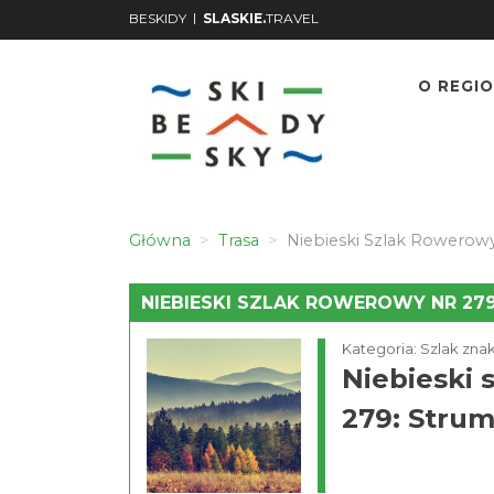
|
BESKIDY
SLASKIE.
TRAVEL
O REGIO
Główna
Trasa
Niebieski Szlak Rowerowy
NIEBIESKI SZLAK ROWEROWY NR 279
Kategoria: Szlak zn
Niebieski 
279: Strum