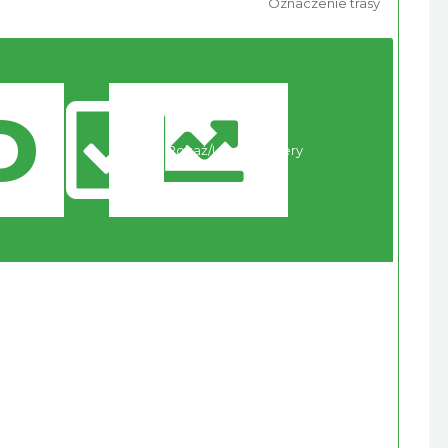
Oznaczenie trasy
Pokaż/Ukryj markery