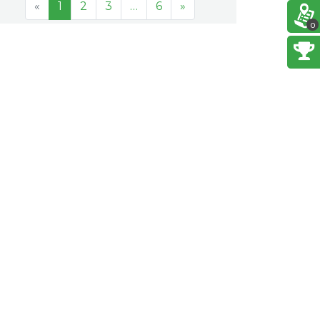
«
1
2
3
…
6
»
0