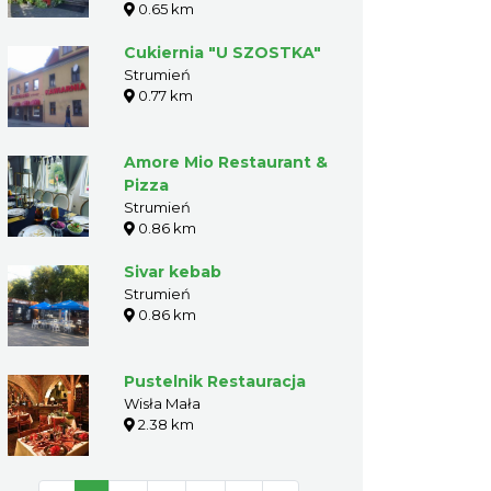
0.65 km
Cukiernia "U SZOSTKA"
Strumień
0.77 km
Amore Mio Restaurant &
Pizza
Strumień
0.86 km
Sivar kebab
Strumień
0.86 km
Pustelnik Restauracja
Wisła Mała
2.38 km