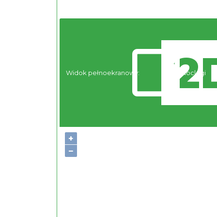
Widok pełnoekranowy:
Noclegi
+
−