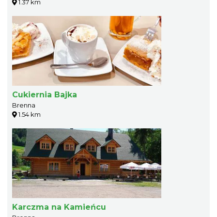
1.37 km
Cukiernia Bajka
Brenna
1.54 km
Karczma na Kamieńcu