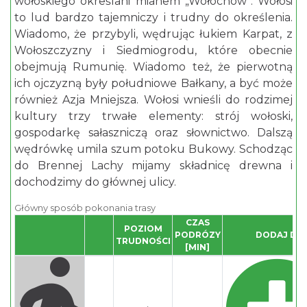
wołoskiego określani mianem „Wołochów”. Wołosi
to lud bardzo tajemniczy i trudny do określenia.
Wiadomo, że przybyli, wędrując łukiem Karpat, z
Wołoszczyzny i Siedmiogrodu, które obecnie
obejmują Rumunię. Wiadomo też, że pierwotną
ich ojczyzną były południowe Bałkany, a być może
również Azja Mniejsza. Wołosi wnieśli do rodzimej
kultury trzy trwałe elementy: strój wołoski,
gospodarkę sałaszniczą oraz słownictwo. Dalszą
wędrówkę umila szum potoku Bukowy. Schodząc
do Brennej Lachy mijamy składnicę drewna i
dochodzimy do głównej ulicy.
Główny sposób pokonania trasy
CZAS
POZIOM
PODRÓZY
DODAJ DO
TRUDNOŚCI
[MIN]