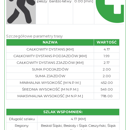
pieszy
bardzo łatwy
0.00 [min]
Szczegółowe parametry trasy
NAZWA
WARTOŚĆ
CAŁKOWITY DYSTANS [KM]
4.17
CAŁKOWITY DYSTANS PODJAZDÓW [KM]
1.99
CAŁKOWITY DYSTANS ZJAZDÓW [KM]
2.17
SUMA PODJAZDÓW
2.00
SUMA ZJAZDÓW
2.00
MINIMALNA WYSOKOŚĆ [M N.P.M.]
452.00
ŚREDNIA WYSOKOŚĆ [M N.P.M.]
549.00
MAKSYMALNA WYSOKOŚĆ [M N.P.M.]
718.00
SZLAK WSPOMNIEŃ:
Długość szlaku
4.17 [KM]
Regiony
Beskid Śląski, Beskidy i Śląsk Cieszyński, Śląsk