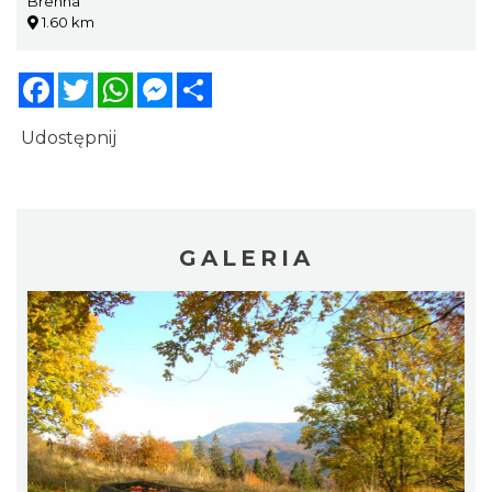
Brenna
1.60 km
Facebook
Twitter
WhatsApp
Messenger
Share
Udostępnij
GALERIA