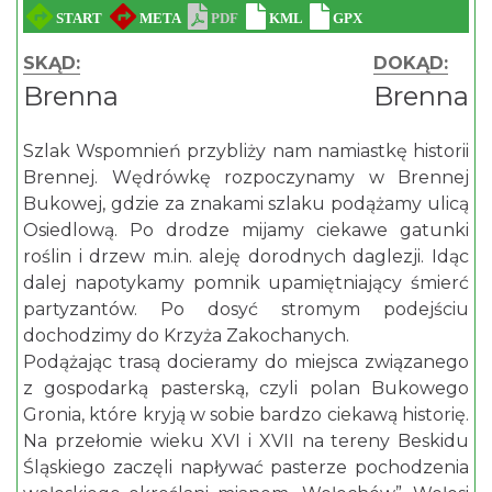
SKĄD:
DOKĄD:
Brenna
Brenna
Szlak Wspomnień przybliży nam namiastkę historii
Brennej. Wędrówkę rozpoczynamy w Brennej
Bukowej, gdzie za znakami szlaku podążamy ulicą
Osiedlową. Po drodze mijamy ciekawe gatunki
roślin i drzew m.in. aleję dorodnych daglezji. Idąc
dalej napotykamy pomnik upamiętniający śmierć
partyzantów. Po dosyć stromym podejściu
dochodzimy do Krzyża Zakochanych.
Podążając trasą docieramy do miejsca związanego
z gospodarką pasterską, czyli polan Bukowego
Gronia, które kryją w sobie bardzo ciekawą historię.
Na przełomie wieku XVI i XVII na tereny Beskidu
Śląskiego zaczęli napływać pasterze pochodzenia