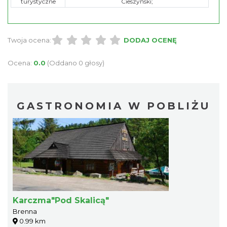
turystyczne
Cieszyński;
Twoja ocena:
DODAJ OCENĘ
Ocena:
0.0
(Oddano 0 głosy)
GASTRONOMIA W POBLIŻU
Karczma"Pod Skalicą"
Brenna
0.99 km